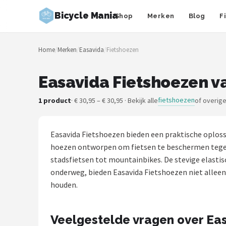
Bicycle Mania
Shop
Merken
Blog
F
Zoeken
Home
/
Merken
/
Easavida
/
Fietshoezen
NAVIGATIE
Shop
Easavida Fietshoezen v
Merken
fietshoezen
1 product
· € 30,95 – € 30,95 · Bekijk alle
of overig
Blog
Easavida Fietshoezen bieden een praktische oploss
Fietsroutes
hoezen ontworpen om fietsen te beschermen tegen r
stadsfietsen tot mountainbikes. De stevige elasti
Kinderfietsen
onderweg, bieden Easavida Fietshoezen niet alleen 
houden.
Stadsfietsen
Veelgestelde vragen over Eas
Elektrische fietsen