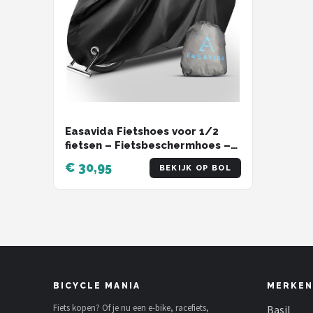
Schwalbe
Voltano
Shimano
Cortina
Easavida Fietshoes voor 1/2
Alle merken →
fietsen – Fietsbeschermhoes –
Waterdicht – 200 x 85 x 110 cm
€ 30,95
BEKIJK OP BOL
– Inclusief Opbergtas
BICYCLE MANIA
MERKEN
Fiets kopen? Of je nu een e-bike, racefiets,
Basil