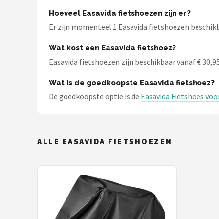
Hoeveel Easavida fietshoezen zijn er?
Mountainbikes
Er zijn momenteel 1 Easavida fietshoezen beschikba
Shop
Wat kost een Easavida fietshoez?
POPULAIRE MERKEN
Easavida fietshoezen zijn beschikbaar vanaf € 30,95.
Basil
Wat is de goedkoopste Easavida fietshoez?
De goedkoopste optie is de
Easavida Fietshoes voor
Volare
ABUS
ALLE EASAVIDA FIETSHOEZEN
AXA
New Looxs
BBB Cycling