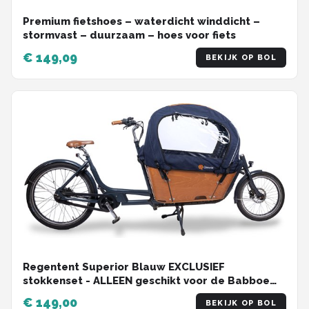
Premium fietshoes – waterdicht winddicht –
stormvast – duurzaam – hoes voor fiets
€ 149,09
BEKIJK OP BOL
Regentent Superior Blauw EXCLUSIEF
stokkenset - ALLEEN geschikt voor de Babboe
City bakfiets - Qiewie
€ 149,00
BEKIJK OP BOL