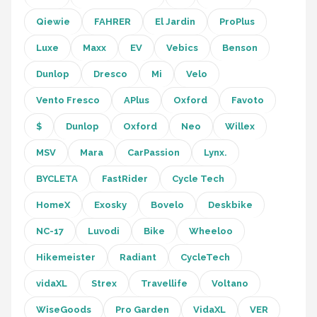
Schwalbe
Qiewie
FAHRER
El Jardin
ProPlus
Voltano
Luxe
Maxx
EV
Vebics
Benson
Shimano
Dunlop
Dresco
Mi
Velo
Vento Fresco
APlus
Oxford
Favoto
Cortina
$
Dunlop
Oxford
Neo
Willex
Alle merken →
MSV
Mara
CarPassion
Lynx.
BYCLETA
FastRider
Cycle Tech
HomeX
Exosky
Bovelo
Deskbike
NC-17
Luvodi
Bike
Wheeloo
Hikemeister
Radiant
CycleTech
vidaXL
Strex
Travellife
Voltano
WiseGoods
Pro Garden
VidaXL
VER