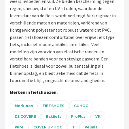
weersinvloeden en vuil. Ze bieden bescherming tegen
regen, sneeuw, stof en UV-stralen, waardoor de
Mountainbikes
levensduur van de fiets wordt verlengd. Verkrijgbaar in
verschillende maten en materialen, variërend van
Shop
lichtgewicht polyester tot robuust waterdicht PVC,
POPULAIRE MERKEN
passen fietshoezen comfortabel over vrijwel elk type
fiets, inclusief mountainbikes en e-bikes. Veel
Basil
modellen zijn voorzien van elastische randen en
verstelbare banden voor een stevige pasvorm. Een
Volare
fietshoes is ideaal voor zowel buitenstalling als
binnenopslag, en biedt zekerheid dat de fiets in
ABUS
topconditie blijft, ongeacht de omstandigheden.
AXA
Merken in fietshoezen:
New Looxs
Merkloos
FIETSHOES
CUHOC
BBB Cycling
DS COVERS
Bakfiets
ProPlus
VK
Pure
COVER UP HOC
T
Velmia