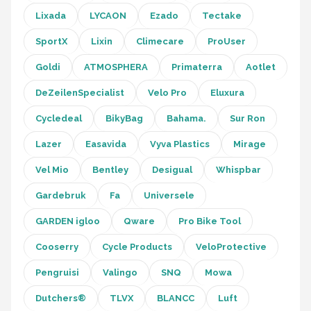
Lixada
LYCAON
Ezado
Tectake
SportX
Lixin
Climecare
ProUser
Goldi
ATMOSPHERA
Primaterra
Aotlet
DeZeilenSpecialist
Velo Pro
Eluxura
Cycledeal
BikyBag
Bahama.
Sur Ron
Lazer
Easavida
Vyva Plastics
Mirage
Vel Mio
Bentley
Desigual
Whispbar
Gardebruk
Fa
Universele
GARDEN igloo
Qware
Pro Bike Tool
Cooserry
Cycle Products
VeloProtective
Pengruisi
Valingo
SNQ
Mowa
Dutchers®
TLVX
BLANCC
Luft