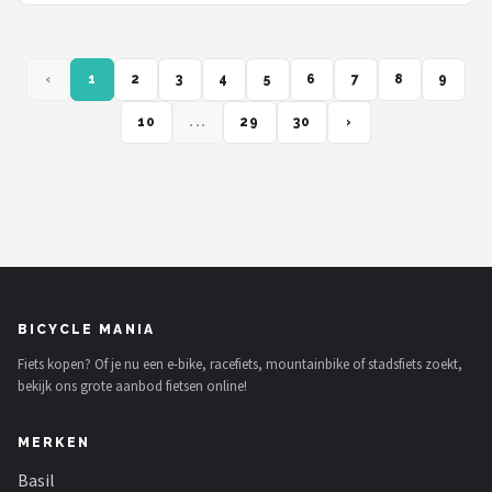
‹
1
2
3
4
5
6
7
8
9
10
...
29
30
›
BICYCLE MANIA
Fiets kopen? Of je nu een e-bike, racefiets, mountainbike of stadsfiets zoekt,
bekijk ons grote aanbod fietsen online!
MERKEN
Basil