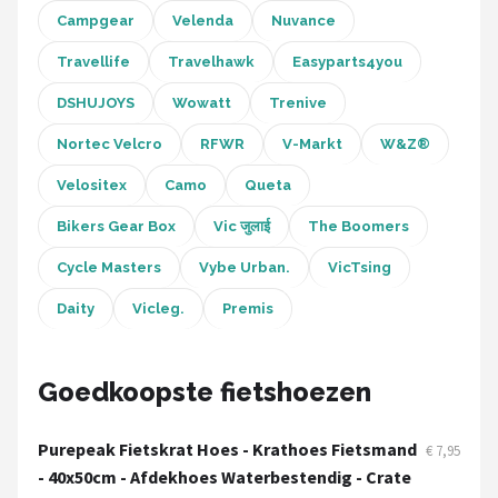
Campgear
Velenda
Nuvance
Travellife
Travelhawk
Easyparts4you
DSHUJOYS
Wowatt
Trenive
Nortec Velcro
RFWR
V-Markt
W&Z®
Velositex
Camo
Queta
Bikers Gear Box
Vic जुलाई
The Boomers
Cycle Masters
Vybe Urban.
VicTsing
Daity
Vicleg.
Premis
Goedkoopste fietshoezen
Purepeak Fietskrat Hoes - Krathoes Fietsmand
€ 7,95
- 40x50cm - Afdekhoes Waterbestendig - Crate