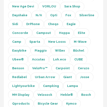
New Age Devi
VORLOU
Sara Shop
Dayshake
N/A
Opti
Fox
Silverline
Sidi
DrPhone
Cheqo
Eagle
Concorde
Campout
Hoppa
Elite
Camp
Sparta
New Looxs
M-Wave
Easybike
Piaggio
Willex
Büchel
Ubee®
Accutas
Loh.eco
CUBE
Benson
VeloPro™
Carpoint
Ceruzo
Redlabel
Urban Arrow
Giant
Josse
Lightyourbike
Campking
Lampa
MH Display
Velosock
Heble®
Bosch
Qproducts
Bicycle Gear
Kymco