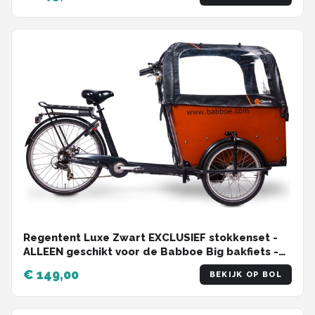
cm
Regentent Luxe Zwart EXCLUSIEF stokkenset -
ALLEEN geschikt voor de Babboe Big bakfiets -
Qiewie
€ 149,00
BEKIJK OP BOL