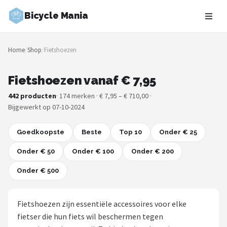
Bicycle Mania
Zoeken
Home
/
Shop
/
Fietshoezen
NAVIGATIE
Shop
Fietshoezen vanaf € 7,95
442 producten
· 174 merken · € 7,95 – € 710,00 ·
Merken
Bijgewerkt op 07-10-2024
Blog
Goedkoopste
Beste
Top 10
Onder € 25
Fietsroutes
Onder € 50
Onder € 100
Onder € 200
Onder € 500
Kinderfietsen
Stadsfietsen
Fietshoezen zijn essentiële accessoires voor elke
fietser die hun fiets wil beschermen tegen
Elektrische fietsen