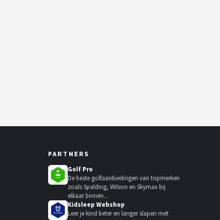
PARTNERS
Golf Pro
De beste golfaanbiedingen van topmerken
zoals Spalding, Wilson en Skymax bij
elkaar binnen...
Kidsleep Webshop
Leer je kind beter en langer slapen met