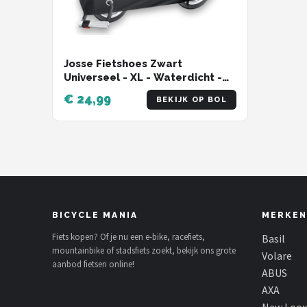
Josse Fietshoes Zwart
Universeel - XL - Waterdicht -
Anti-diefstal - Ultra Sterk
€ 24,99
BEKIJK OP BOL
Oxford - Incl. Opbergzak en
Zadelhoes
BICYCLE MANIA
MERKEN
Fiets kopen? Of je nu een e-bike, racefiets,
Basil
mountainbike of stadsfiets zoekt, bekijk ons grote
Volare
aanbod fietsen online!
ABUS
AXA