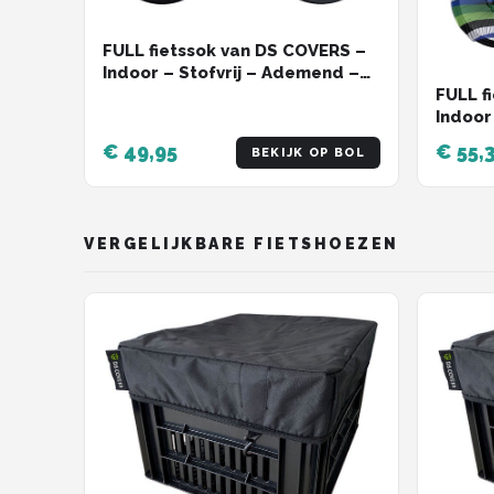
FULL fietssok van DS COVERS –
Indoor – Stofvrij – Ademend –
Stretch fit – Universeel MTB of
FULL f
Racefiets – Zwart
Indoor
Stretc
€ 49,95
€ 55,
BEKIJK OP BOL
Racefi
VERGELIJKBARE FIETSHOEZEN