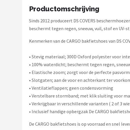
Schwalbe
Productomschrijving
Voltano
Sinds 2012 produceert DS COVERS beschermhoezen v
beschermt tegen regen, sneeuw, vuil, stof en UV-st
Shimano
Kenmerken van de CARGO bakfietshoes van DS CO
Cortina
• Stevig materiaal; 300D Oxford polyester voor int
Alle merken →
• 100% waterdicht; beschermt tegen regen, sneeuw, 
• Elastische zoom; zorgt voor de perfecte pasvorm
• Slotgaten; aan de voor en achterkant ter voorkom
• Ventilatieflappen; geen condensvorming
• Verstelbare stormband; met klik sluiting voor ma
• Verkrijgbaar in verschillende varianten ( 2 of 3 wi
• Inclusief handige opbergzak De CARGO bakfietsh
De CARGO bakfietshoes is op voorraad en snel leve