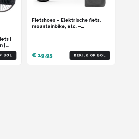
Fietshoes – Elektrische fiets,
mountainbike, etc. –
Fietsbeschermhoes - Fietshoes
voor 1 fiets waterdicht –
ets |
200x70x110cm - zwart/zilver
m |
alling
€ 19,95
P BOL
BEKIJK OP BOL