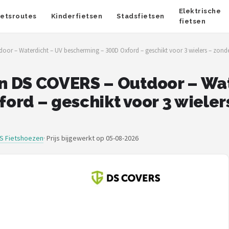
Elektrische
ietsroutes
Kinderfietsen
Stadsfietsen
fietsen
r – Waterdicht – UV bescherming – 300D Oxford – geschikt voor 3 wielers – zonde
n DS COVERS – Outdoor – Wat
ord – geschikt voor 3 wieler
S Fietshoezen
·
Prijs bijgewerkt op 05-08-2026