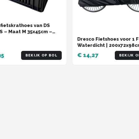
fietskrathoes van DS
S – Maat M 35x45cm –
r – Zwart – Waterdicht
Dresco Fietshoes voor 1 Fi
escherming – 600D
Waterdicht | 200x72x98c
ter
Voor Fietsendrager en St
95
€ 14,27
BEKIJK OP BOL
BEKIJK O