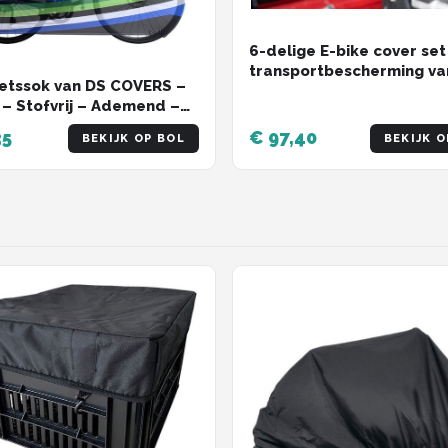
6-delige E-bike cover set
transportbescherming va
ietssok van DS COVERS –
fietsen van neopreen - inc
 – Stofvrij – Ademend –
accubescherming
h fit – Universeel MTB of
35
€ 97,40
BEKIJK OP BOL
BEKIJK O
ets – Striped