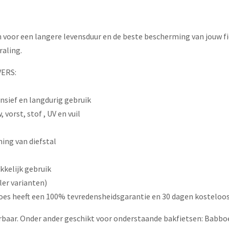
oor een langere levensduur en de beste bescherming van jouw fi
raling.
VERS:
ensief en langdurig gebruik
vorst, stof , UV en vuil
ing van diefstal
kkelijk gebruik
eler varianten)
oes heeft een 100% tevredensheidsgarantie en 30 dagen kosteloos
rbaar. Onder ander geschikt voor onderstaande bakfietsen: Babboe 