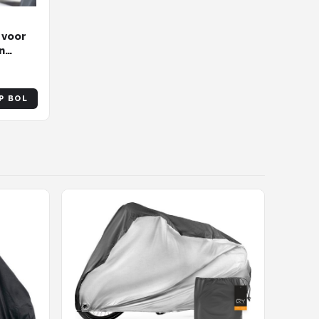
 voor
n
lusief
P BOL