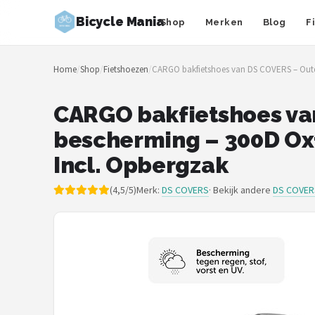
Bicycle Mania
Shop
Merken
Blog
F
Zoeken
Home
/
Shop
/
Fietshoezen
/
CARGO bakfietshoes van DS COVERS – Outdoo
NAVIGATIE
Shop
CARGO bakfietshoes va
bescherming – 300D Oxf
Merken
Incl. Opbergzak
Blog
(4,5/5)
Merk:
DS COVERS
· Bekijk andere
DS COVER
Fietsroutes
Kinderfietsen
Stadsfietsen
Elektrische fietsen