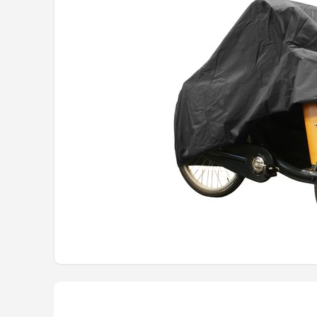
Mountainbikes
Shop
POPULAIRE MERKEN
Basil
Volare
ABUS
AXA
New Looxs
BBB Cycling