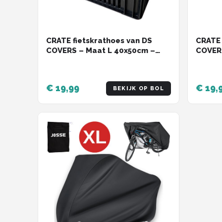
CRATE fietskrathoes van DS
CRATE 
COVERS – Maat L 40x50cm –
COVER
Outdoor – Zwart – Waterdicht
Outdoo
– UV bescherming – 600D
– UV b
polyester
polyes
€ 19,99
€ 19,
BEKIJK OP BOL