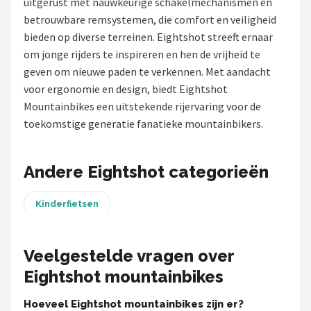
uitgerust met nauwkeurige schakelmechanismen en
betrouwbare remsystemen, die comfort en veiligheid
Mountainbikes
bieden op diverse terreinen. Eightshot streeft ernaar
om jonge rijders te inspireren en hen de vrijheid te
Shop
geven om nieuwe paden te verkennen. Met aandacht
POPULAIRE MERKEN
voor ergonomie en design, biedt Eightshot
Mountainbikes een uitstekende rijervaring voor de
Basil
toekomstige generatie fanatieke mountainbikers.
Volare
Andere Eightshot categorieën
ABUS
Kinderfietsen
AXA
New Looxs
Veelgestelde vragen over
Eightshot mountainbikes
BBB Cycling
Hoeveel Eightshot mountainbikes zijn er?