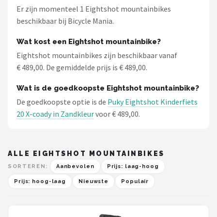
Schwalbe
Er zijn momenteel 1 Eightshot mountainbikes
beschikbaar bij Bicycle Mania.
Voltano
Wat kost een Eightshot mountainbike?
Shimano
Eightshot mountainbikes zijn beschikbaar vanaf
€ 489,00. De gemiddelde prijs is € 489,00.
Cortina
Wat is de goedkoopste Eightshot mountainbike?
Alle merken →
De goedkoopste optie is de
Puky Eightshot Kinderfiets
20 X-coady in Zandkleur
voor € 489,00.
ALLE EIGHTSHOT MOUNTAINBIKES
SORTEREN:
Aanbevolen
Prijs: laag-hoog
Prijs: hoog-laag
Nieuwste
Populair