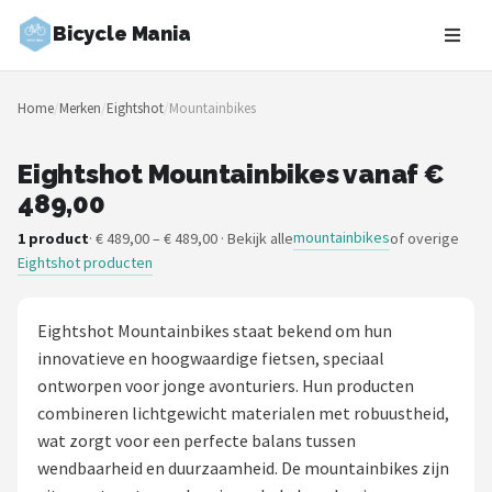
Bicycle Mania
Zoeken
Home
/
Merken
/
Eightshot
/
Mountainbikes
NAVIGATIE
Shop
Eightshot Mountainbikes vanaf €
489,00
Merken
mountainbikes
1 product
· € 489,00 – € 489,00 · Bekijk alle
of overige
Eightshot producten
Blog
Fietsroutes
Eightshot Mountainbikes staat bekend om hun
innovatieve en hoogwaardige fietsen, speciaal
Kinderfietsen
ontworpen voor jonge avonturiers. Hun producten
combineren lichtgewicht materialen met robuustheid,
Stadsfietsen
wat zorgt voor een perfecte balans tussen
wendbaarheid en duurzaamheid. De mountainbikes zijn
Elektrische fietsen