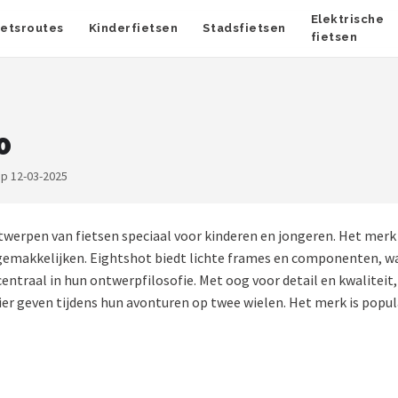
Elektrische
ietsroutes
Kinderfietsen
Stadsfietsen
fietsen
0
op 12-03-2025
ontwerpen van fietsen speciaal voor kinderen en jongeren. Het m
gemakkelijken. Eightshot biedt lichte frames en componenten, wa
ntraal in hun ontwerpfilosofie. Met oog voor detail en kwaliteit,
lezier geven tijdens hun avonturen op twee wielen. Het merk is pop