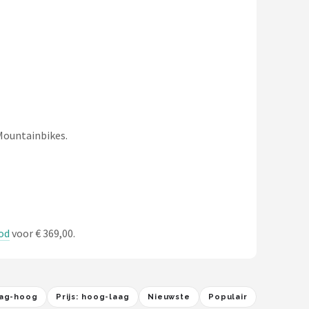
 Mountainbikes.
ood
voor € 369,00.
laag-hoog
Prijs: hoog-laag
Nieuwste
Populair