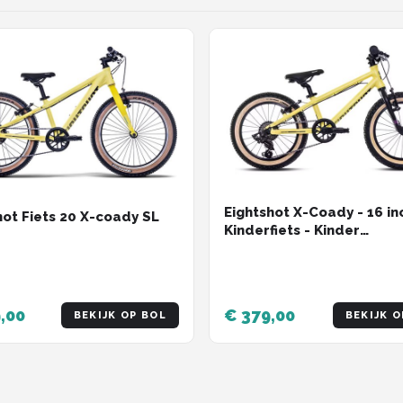
Eightshot X-Coady - 16 in
hot Fiets 20 X-coady SL
Kinderfiets - Kinder
Mountainbike - 7 versnell
Geel
,00
€ 379,00
BEKIJK OP BOL
BEKIJK O