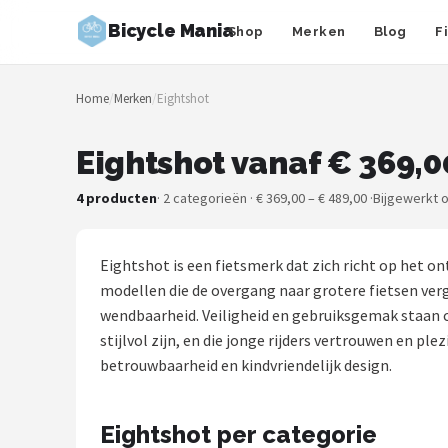
Bicycle Mania
Shop
Merken
Blog
F
Zoeken
Home
/
Merken
/
Eightshot
NAVIGATIE
Shop
Eightshot vanaf € 369,0
Merken
4 producten
· 2 categorieën · € 369,00 – € 489,00 ·
Bijgewerkt 
Blog
Eightshot is een fietsmerk dat zich richt op het 
Fietsroutes
modellen die de overgang naar grotere fietsen ver
wendbaarheid. Veiligheid en gebruiksgemak staan ce
Kinderfietsen
stijlvol zijn, en die jonge rijders vertrouwen en p
betrouwbaarheid en kindvriendelijk design.
Stadsfietsen
Eightshot per categorie
Elektrische fietsen