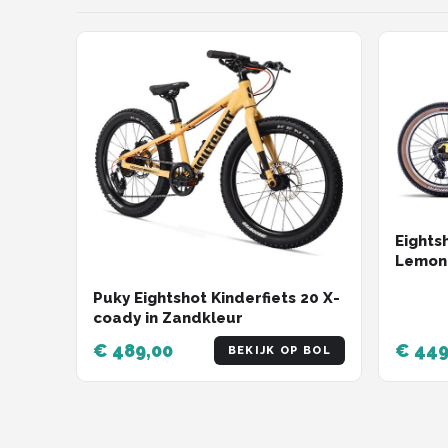
Eights
Lemon
Puky Eightshot Kinderfiets 20 X-
coady in Zandkleur
€ 489,00
€ 449
BEKIJK OP BOL