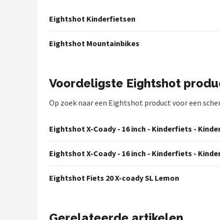
Mountainbikes
Eightshot Kinderfietsen
Shop
Eightshot Mountainbikes
POPULAIRE MERKEN
Basil
Voordeligste Eightshot prod
Op zoek naar een Eightshot product voor een scherpe
Volare
ABUS
Eightshot X-Coady - 16 inch - Kinderfiets - Kind
AXA
Eightshot X-Coady - 16 inch - Kinderfiets - Kinde
New Looxs
Eightshot Fiets 20 X-coady SL Lemon
BBB Cycling
Gerelateerde artikelen