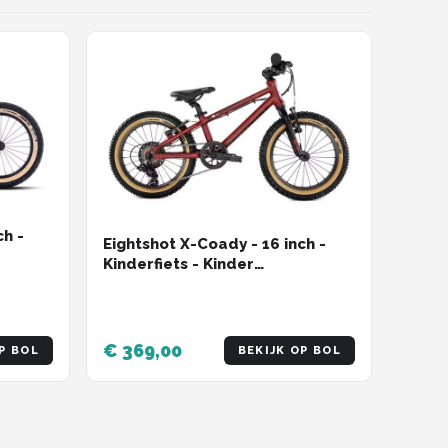
ch -
Eightshot X-Coady - 16 inch -
Kinderfiets - Kinder
ingen -
Mountainbike - 7 versnellingen -
Rood
€ 369,00
P BOL
BEKIJK OP BOL