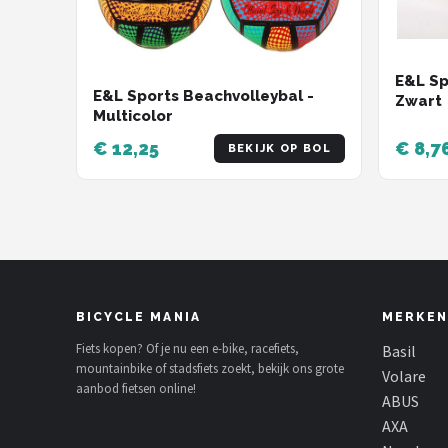
E&L Sp
E&L Sports Beachvolleybal -
Zwart
Multicolor
€ 12,25
€ 8,7
BEKIJK OP BOL
BICYCLE MANIA
MERKEN
Fiets kopen? Of je nu een e-bike, racefiets,
Basil
mountainbike of stadsfiets zoekt, bekijk ons grote
Volare
aanbod fietsen online!
ABUS
AXA