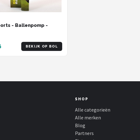
orts - Ballenpomp -
6
BEKIJK OP BOL
SHOP
Alle categorieën
Alle merken
Blog
Partners