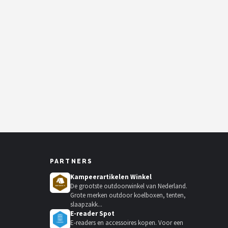
PARTNERS
Kampeerartikelen Winkel
De grootste outdoorwinkel van Nederland.
Grote merken outdoor koelboxen, tenten,
slaapzakk...
E-reader Spot
E-readers en accessoires kopen. Voor een