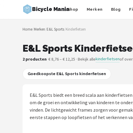
Bicycle Mania
Shop
Merken
Blog
F
Zoeken
Home
/
Merken
/
E&L Sports
/
Kinderfietsen
NAVIGATIE
Shop
E&L Sports Kinderfietse
Merken
kinderfietsen
2 producten
· € 8,76 – € 12,25 · Bekijk alle
of over
Blog
Goedkoopste E&L Sports kinderfietsen
Fietsroutes
E&L Sports biedt een breed scala aan kinderfietsen
Kinderfietsen
om de groei en ontwikkeling van kinderen te onderste
vinden. De lichtgewicht frames zorgen voor gemakke
Stadsfietsen
eerste stappen op loopfietsen of het verkennen van
Elektrische fietsen