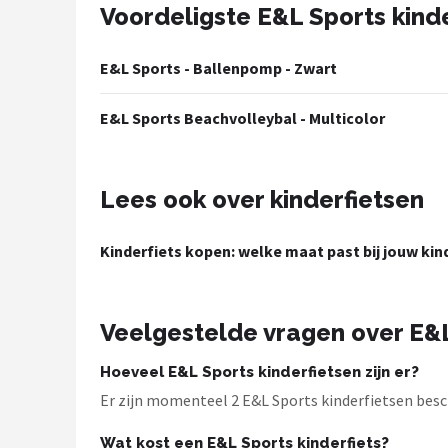
Voordeligste E&L Sports kind
Mountainbikes
E&L Sports - Ballenpomp - Zwart
Shop
E&L Sports Beachvolleybal - Multicolor
POPULAIRE MERKEN
Basil
Lees ook over kinderfietsen
Volare
Kinderfiets kopen: welke maat past bij jouw kin
ABUS
AXA
Veelgestelde vragen over E&L
New Looxs
Hoeveel E&L Sports kinderfietsen zijn er?
Er zijn momenteel 2 E&L Sports kinderfietsen besch
BBB Cycling
Wat kost een E&L Sports kinderfiets?