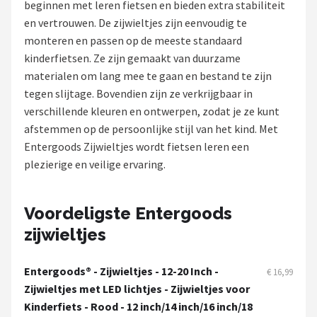
beginnen met leren fietsen en bieden extra stabiliteit
en vertrouwen. De zijwieltjes zijn eenvoudig te
Mountainbikes
monteren en passen op de meeste standaard
kinderfietsen. Ze zijn gemaakt van duurzame
Shop
materialen om lang mee te gaan en bestand te zijn
POPULAIRE MERKEN
tegen slijtage. Bovendien zijn ze verkrijgbaar in
verschillende kleuren en ontwerpen, zodat je ze kunt
Basil
afstemmen op de persoonlijke stijl van het kind. Met
Entergoods Zijwieltjes wordt fietsen leren een
Volare
plezierige en veilige ervaring.
ABUS
Voordeligste Entergoods
AXA
zijwieltjes
New Looxs
Entergoods® - Zijwieltjes - 12-20 Inch -
€ 16,99
BBB Cycling
Zijwieltjes met LED lichtjes - Zijwieltjes voor
Kinderfiets - Rood - 12 inch/14 inch/16 inch/18