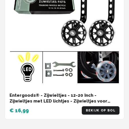
Entergoods® - Zijwieltjes - 12-20 Inch -
Zijwieltjes met LED lichtjes - Zijwieltjes voor
Kinderfiets - Zwart - 12 inch/14 inch/16 inch/18
€ 16,99
BEKIJK OP BOL
inch/20 inch - Zijwielen - Kinderfietsaccessoires
- Universeel - Zijwielen met Lampjes - Verlichting
Kinderfiets