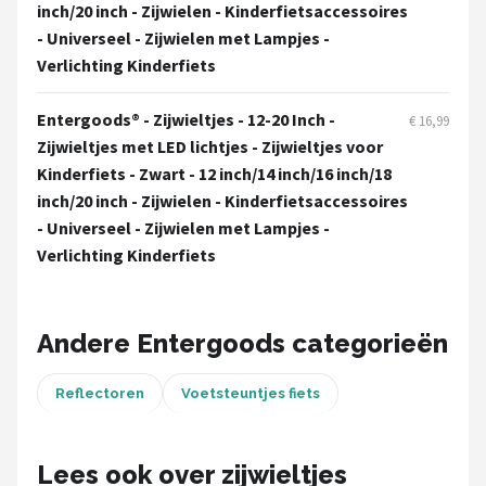
Schwalbe
inch/20 inch - Zijwielen - Kinderfietsaccessoires
- Universeel - Zijwielen met Lampjes -
Voltano
Verlichting Kinderfiets
Shimano
Entergoods® - Zijwieltjes - 12-20 Inch -
€ 16,99
Zijwieltjes met LED lichtjes - Zijwieltjes voor
Cortina
Kinderfiets - Zwart - 12 inch/14 inch/16 inch/18
inch/20 inch - Zijwielen - Kinderfietsaccessoires
Alle merken →
- Universeel - Zijwielen met Lampjes -
Verlichting Kinderfiets
Andere Entergoods categorieën
Reflectoren
Voetsteuntjes fiets
Lees ook over zijwieltjes