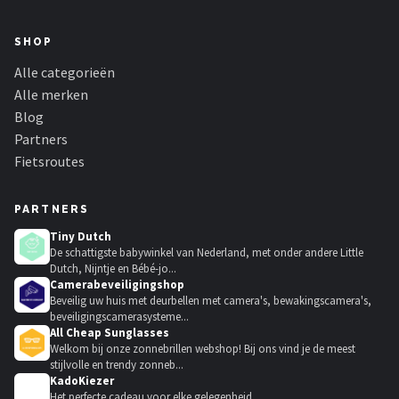
SHOP
Alle categorieën
Alle merken
Blog
Partners
Fietsroutes
PARTNERS
Tiny Dutch
De schattigste babywinkel van Nederland, met onder andere Little
Dutch, Nijntje en Bébé-jo...
Camerabeveiligingshop
Beveilig uw huis met deurbellen met camera's, bewakingscamera's,
beveiligingscamerasysteme...
All Cheap Sunglasses
Welkom bij onze zonnebrillen webshop! Bij ons vind je de meest
stijlvolle en trendy zonneb...
KadoKiezer
🎁
Het perfecte cadeau voor elke gelegenheid.