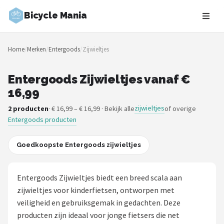
Bicycle Mania
Zoeken
Home
/
Merken
/
Entergoods
/
Zijwieltjes
NAVIGATIE
Shop
Entergoods Zijwieltjes vanaf €
16,99
Merken
zijwieltjes
2 producten
· € 16,99 – € 16,99 · Bekijk alle
of overige
Entergoods producten
Blog
Fietsroutes
Goedkoopste Entergoods zijwieltjes
Kinderfietsen
Entergoods Zijwieltjes biedt een breed scala aan
zijwieltjes voor kinderfietsen, ontworpen met
Stadsfietsen
veiligheid en gebruiksgemak in gedachten. Deze
producten zijn ideaal voor jonge fietsers die net
Elektrische fietsen