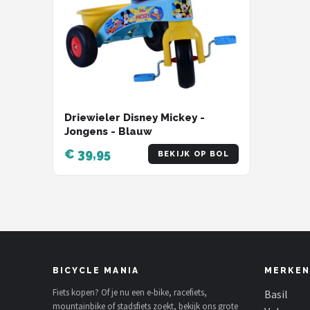
Schwalbe
Voltano
Shimano
Cortina
Driewieler Disney Mickey -
Jongens - Blauw
Alle merken →
€ 39,95
BEKIJK OP BOL
BICYCLE MANIA
MERKEN
Fiets kopen? Of je nu een e-bike, racefiets,
Basil
mountainbike of stadsfiets zoekt, bekijk ons grote