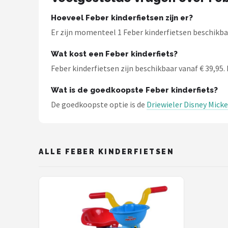
Hoeveel Feber kinderfietsen zijn er?
Mountainbikes
Er zijn momenteel 1 Feber kinderfietsen beschikbaa
Shop
Wat kost een Feber kinderfiets?
POPULAIRE MERKEN
Feber kinderfietsen zijn beschikbaar vanaf € 39,95. 
Basil
Wat is de goedkoopste Feber kinderfiets?
De goedkoopste optie is de
Driewieler Disney Micke
Volare
ABUS
ALLE FEBER KINDERFIETSEN
AXA
New Looxs
BBB Cycling