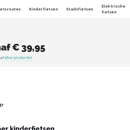
Elektrische
ietsroutes
Kinderfietsen
Stadsfietsen
fietsen
af € 39,95
Feber producten
ge
d?
er kinderfietsen