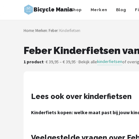
Bicycle Mania
Shop
Merken
Blog
F
Zoeken
Home
/
Merken
/
Feber
/
Kinderfietsen
NAVIGATIE
Shop
Feber Kinderfietsen van
Merken
kinderfietsen
1 product
· € 39,95 – € 39,95 · Bekijk alle
of overi
Blog
Fietsroutes
Lees ook over kinderfietsen
Kinderfietsen
Kinderfiets kopen: welke maat past bij jouw kin
Stadsfietsen
Elektrische fietsen
Veelgestelde vragen over Feb