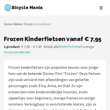
Bicycle Mania
Zoeken
Home
/
Merken
/
Frozen
/
Kinderfietsen
NAVIGATIE
Shop
Frozen Kinderfietsen vanaf € 7,95
kinderfietsen
1 product
· € 7,95 – € 7,95 · Bekijk alle
of overige
Merken
Frozen producten
Blog
Frozen kinderfietsen zijn populaire keuzes voor jonge
Fietsroutes
fans van de bekende Disney-film "Frozen". Deze fietsen
zijn vaak versierd met afbeeldingen van geliefde
Kinderfietsen
personages zoals Elsa, Anna, en Olaf. Ze zijn
ontworpen met kindvriendelijke functies, zoals
Stadsfietsen
zijwieltjes voor beginners, stevige frames en veilige
remmen. Verkrijgbaar in verschillende maten, zijn ze
Elektrische fietsen