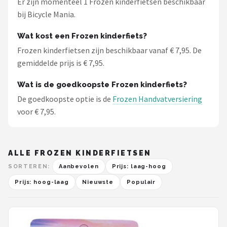
Er zijn momenteel 1 Frozen kinderfietsen beschikbaar
Schwalbe
bij Bicycle Mania.
Voltano
Wat kost een Frozen kinderfiets?
Frozen kinderfietsen zijn beschikbaar vanaf € 7,95. De
Shimano
gemiddelde prijs is € 7,95.
Cortina
Wat is de goedkoopste Frozen kinderfiets?
De goedkoopste optie is de
Frozen Handvatversiering
Alle merken →
voor € 7,95.
ALLE FROZEN KINDERFIETSEN
SORTEREN:
Aanbevolen
Prijs: laag-hoog
Prijs: hoog-laag
Nieuwste
Populair