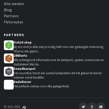
Alle merken
Blog
Partners
Fietsroutes
PARTNERS
Fish24 shop
Bij ons vind je alles wat je nodig hebt voor een geslaagde viservaring.
Of je nu een gepas...
180Darts
Alle achtergrond informatie over de dartsport, spelers, toernooien en
statistieken! Met de...
Soundbarspot
Een soundbar bevat een aantal luidsprekers die het geluid de kamer
insturen vanaf dezelfde...
KadoKiezer
🎁
Het perfecte cadeau voor elke gelegenheid.
© 2021-2026