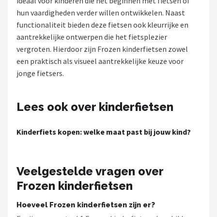
ideaal voor kinderen die net beginnen met fietsen of
hun vaardigheden verder willen ontwikkelen. Naast
Mountainbikes
functionaliteit bieden deze fietsen ook kleurrijke en
aantrekkelijke ontwerpen die het fietsplezier
Shop
vergroten. Hierdoor zijn Frozen kinderfietsen zowel
POPULAIRE MERKEN
een praktisch als visueel aantrekkelijke keuze voor
jonge fietsers.
Basil
Volare
Lees ook over kinderfietsen
ABUS
Kinderfiets kopen: welke maat past bij jouw kind?
AXA
Veelgestelde vragen over
New Looxs
Frozen kinderfietsen
BBB Cycling
Hoeveel Frozen kinderfietsen zijn er?