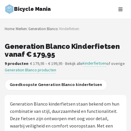
Bicycle Mania
Zoeken
Home
/
Merken
/
Generation Blanco
/
Kinderfietsen
NAVIGATIE
Shop
Generation Blanco Kinderfietsen
vanaf € 179,95
Merken
kinderfietsen
9 producten
· € 179,95 – € 199,95 · Bekijk alle
of overige
Generation Blanco producten
Blog
Fietsroutes
Goedkoopste Generation Blanco kinderfietsen
Kinderfietsen
Generation Blanco kinderfietsen staan bekend om hun
combinatie van stijl, duurzaamheid en functionaliteit.
Stadsfietsen
Deze fietsen zijn ontworpen met oog voor detail,
waarbij veiligheid en comfort vooropstaan. Met een
Elektrische fietsen