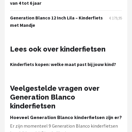
Schwalbe
van 4 tot 6 jaar
Voltano
Generation Blanco 12 Inch Lila – Kinderfiets
€ 179,95
met Mandje
Shimano
Cortina
Lees ook over kinderfietsen
Alle merken →
Kinderfiets kopen: welke maat past bij jouw kind?
Veelgestelde vragen over
Generation Blanco
kinderfietsen
Hoeveel Generation Blanco kinderfietsen zijn er?
Er zijn momenteel 9 Generation Blanco kinderfietsen