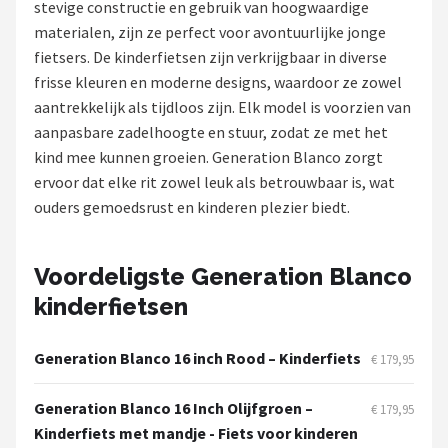
stevige constructie en gebruik van hoogwaardige
materialen, zijn ze perfect voor avontuurlijke jonge
Mountainbikes
fietsers. De kinderfietsen zijn verkrijgbaar in diverse
frisse kleuren en moderne designs, waardoor ze zowel
Shop
aantrekkelijk als tijdloos zijn. Elk model is voorzien van
POPULAIRE MERKEN
aanpasbare zadelhoogte en stuur, zodat ze met het
kind mee kunnen groeien. Generation Blanco zorgt
Basil
ervoor dat elke rit zowel leuk als betrouwbaar is, wat
ouders gemoedsrust en kinderen plezier biedt.
Volare
ABUS
Voordeligste Generation Blanco
kinderfietsen
AXA
New Looxs
Generation Blanco 16 inch Rood – Kinderfiets
€ 179,95
BBB Cycling
Generation Blanco 16 Inch Olijfgroen –
€ 179,95
Kinderfiets met mandje - Fiets voor kinderen