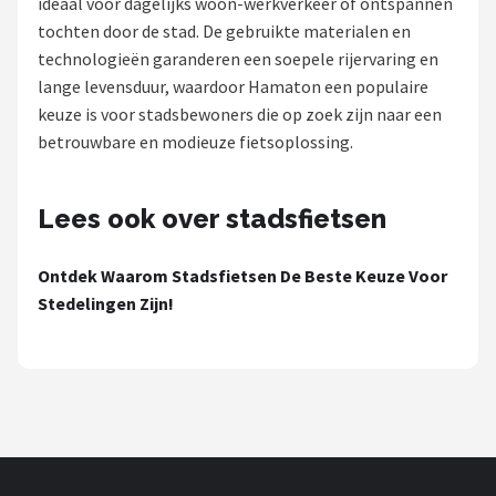
ideaal voor dagelijks woon-werkverkeer of ontspannen
tochten door de stad. De gebruikte materialen en
Mountainbikes
technologieën garanderen een soepele rijervaring en
lange levensduur, waardoor Hamaton een populaire
Shop
keuze is voor stadsbewoners die op zoek zijn naar een
POPULAIRE MERKEN
betrouwbare en modieuze fietsoplossing.
Basil
Lees ook over stadsfietsen
Volare
Ontdek Waarom Stadsfietsen De Beste Keuze Voor
ABUS
Stedelingen Zijn!
AXA
New Looxs
BBB Cycling