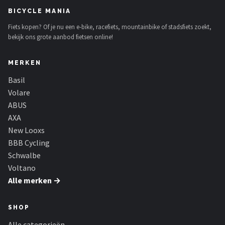
Schwalbe
BICYCLE MANIA
Fiets kopen? Of je nu een e-bike, racefiets, mountainbike of stadsfiets zoekt,
Voltano
bekijk ons grote aanbod fietsen online!
Shimano
MERKEN
Cortina
Basil
Volare
Alle merken →
ABUS
AXA
New Looxs
BBB Cycling
Schwalbe
Voltano
Alle merken →
SHOP
Alle categorieën