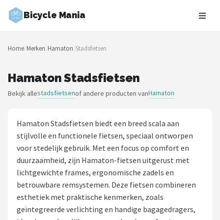
Bicycle Mania
Zoeken
Home
/
Merken
/
Hamaton
/
Stadsfietsen
NAVIGATIE
Shop
Hamaton Stadsfietsen
stadsfietsen
Hamaton
Bekijk alle
of andere producten van
Merken
Blog
Hamaton Stadsfietsen biedt een breed scala aan
stijlvolle en functionele fietsen, speciaal ontworpen
Fietsroutes
voor stedelijk gebruik. Met een focus op comfort en
duurzaamheid, zijn Hamaton-fietsen uitgerust met
Kinderfietsen
lichtgewichte frames, ergonomische zadels en
betrouwbare remsystemen. Deze fietsen combineren
Stadsfietsen
esthetiek met praktische kenmerken, zoals
geïntegreerde verlichting en handige bagagedragers,
Elektrische fietsen