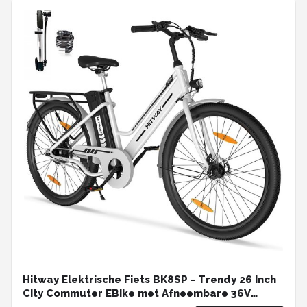
Hitway Elektrische Fiets BK8SP - Trendy 26 Inch
City Commuter EBike met Afneembare 36V
10.4Ah Lithium Batterij - E-Bike met 250W Motor