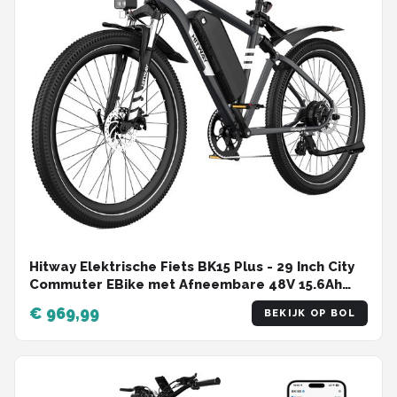
Hitway Elektrische Fiets BK15 Plus - 29 Inch City
Commuter EBike met Afneembare 48V 15.6Ah
Lithium Batterij - Mountain E-Bike met 250W
€ 969,99
BEKIJK OP BOL
Motor - 7 Versnellingen - IP54 Waterdicht -
Elektrische Fietsen