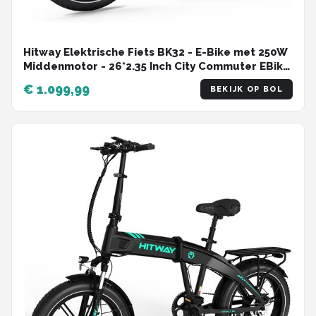
Hitway Elektrische Fiets BK32 - E-Bike met 250W
Middenmotor - 26*2.35 Inch City Commuter EBike
met Afneembare 36V 10.4Ah Lithium Batterij - 7
€ 1.099,99
BEKIJK OP BOL
Versnellingen - IP54 Waterdicht