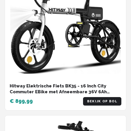
Hitway Elektrische Fiets BK35 - 16 Inch City
Commuter EBike met Afneembare 36V 6Ah
Lithium Batterij - Opvouwbaar E-Bike met 250W
€ 899,99
BEKIJK OP BOL
Motor