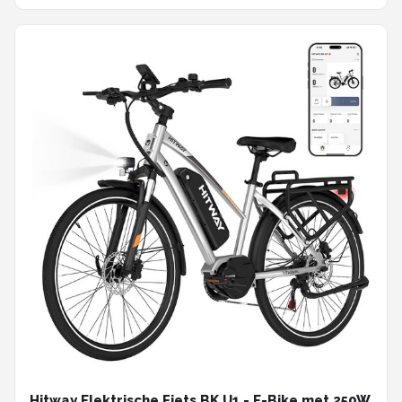
Hitway Elektrische Fiets BK U1 - E-Bike met 250W