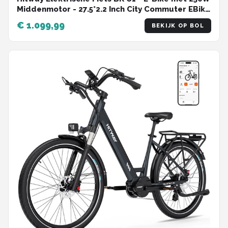
Middenmotor - 27.5*2.2 Inch City Commuter EBike
met Afneembare 36V 13Ah Lithium Batterij - 7
€ 1.099,99
BEKIJK OP BOL
Versnellingen - IP54 Waterdicht