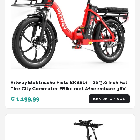
Hitway Elektrische Fiets BK6SL1 - 20*3.0 Inch Fat
Tire City Commuter EBike met Afneembare 36V
15.6 Ah Lithium Batterij - Opvouwbaar Mountain
€ 1.199,99
BEKIJK OP BOL
E-Bike met 250W Motor - APP Bediening - 7
Versnellingen - IP54 Waterdicht