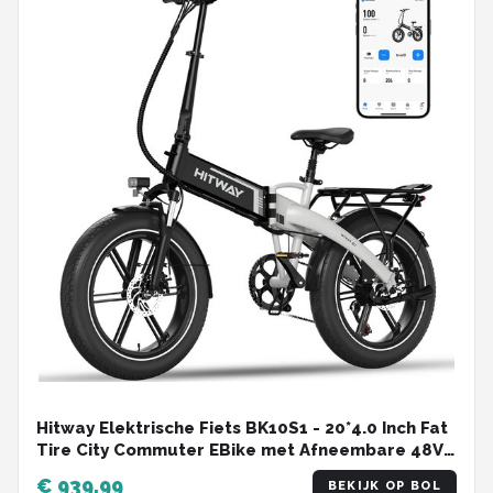
Hitway Elektrische Fiets BK10S1 - 20*4.0 Inch Fat
Tire City Commuter EBike met Afneembare 48V
13Ah Lithium Batterij - Opvouwbaar Mountain E-
€ 939,99
BEKIJK OP BOL