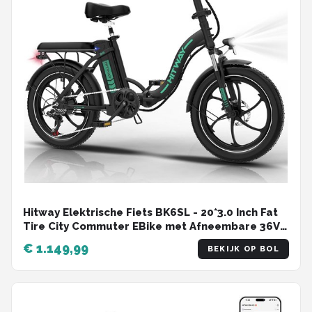
Hitway Elektrische Fiets BK6SL - 20*3.0 Inch Fat
Tire City Commuter EBike met Afneembare 36V
13Ah Lithium Batterij - Opvouwbaar Mountain E-
€ 1.149,99
BEKIJK OP BOL
Bike met 250W Motor