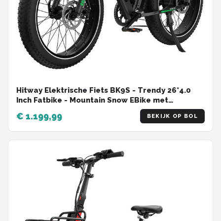
Hitway Elektrische Fiets BK9S - Trendy 26*4.0
Inch Fatbike - Mountain Snow EBike met
Afneembare 48V 16Ah Lithium Batterij - City
€ 1.199,99
BEKIJK OP BOL
Commuter E-Bike met 250W Motor - 7
Versnellingen - IP54 Waterdicht