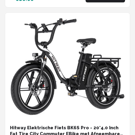
Bike met 250W Motor - APP - 7 Versnellingen -
IP54 Waterdicht
Hitway Elektrische Fiets BK6S Pro - 20*4.0 Inch
Fat Tire City Commuter EBike met Afneembare