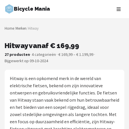
Bicycle Mania
Zoeken
Home
/
Merken
/
Hitway
NAVIGATIE
Shop
Hitway vanaf € 169,99
27 producten
· 4 categorieën · € 169,99 – € 1.199,99 ·
Merken
Bijgewerkt op 09-10-2024
Blog
Hitway is een opkomend merk in de wereld van
Fietsroutes
elektrische fietsen, bekend om zijn innovatieve
ontwerpen en gebruiksvriendelijke functies. De fietsen
Kinderfietsen
van Hitway staan vaak bekend om hun betrouwbaarheid
en het bieden van een soepel rijgedrag, ideaal voor
Stadsfietsen
zowel stedelijke omgevingen als langere tochten. Met
een focus op duurzaamheid en efficiëntie, zijn Hitway-
Elektrische fietsen
fietsen uitgerust met krachtige elektromotoren en