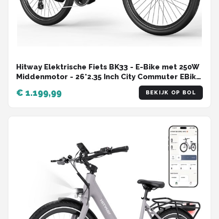
Hitway Elektrische Fiets BK33 - E-Bike met 250W
Middenmotor - 26*2.35 Inch City Commuter EBike
met Afneembare 36V 10.4Ah Lithium Batterij - 7
€ 1.199,99
BEKIJK OP BOL
Versnellingen - IP54 Waterdicht