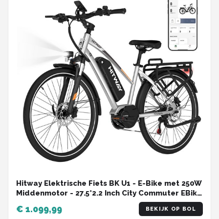
Hitway Elektrische Fiets BK U1 - E-Bike met 250W
Middenmotor - 27.5*2.2 Inch City Commuter EBike
met Afneembare 36V 13Ah Lithium Batterij - 7
€ 1.099,99
BEKIJK OP BOL
Versnellingen - IP54 Waterdicht