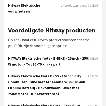
Schwalbe
Hitway Elektrische
14 producten · vanaf € 239,99
vouwfietsen
Voltano
Shimano
Voordeligste Hitway producten
Cortina
Op zoek naar een Hitway product voor een scherpe
prijs? Dit zijn de voordeligste opties:
Alle merken →
HITWAY Elektrische fiets - E-BIKE - 26 inch - 250
€ 169,99
W motor - Tot 35-70 km - zwart
Hitway Elektrische Fiets BK5S - 16 Inch City
€ 239,99
Commuter EBike met Afneembare 36V 10.4Ah
Lithium Batterij - Opvouwbaar E-Bike met
250W Motor - IP54 Waterproof
Hitway Elektrische Fiets BK35S - Trendy 16
€ 569,99