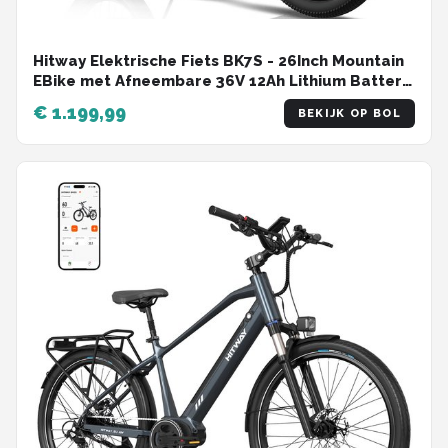
Hitway Elektrische Fiets BK7S - 26Inch Mountain
EBike met Afneembare 36V 12Ah Lithium Batterij
- City Commuter E-Bike met 250W Motor - 7
€ 1.199,99
BEKIJK OP BOL
Versnellingen - IP54 Waterdicht