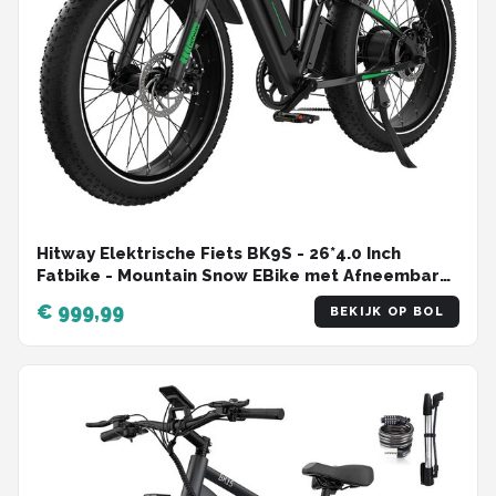
Hitway Elektrische Fiets BK9S - 26*4.0 Inch
Fatbike - Mountain Snow EBike met Afneembare
48V 16Ah Lithium Batterij - City Commuter E-Bike
€ 999,99
BEKIJK OP BOL
met 250W Motor - 7 Versnellingen - IP54
Waterdicht