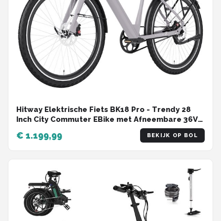
Hitway Elektrische Fiets BK18 Pro - Trendy 28
Inch City Commuter EBike met Afneembare 36V
10.4Ah Lithium Batterij - Mountain E-Bike met
€ 1.199,99
BEKIJK OP BOL
250W Motor - APP Bediening - IP54 Waterdicht