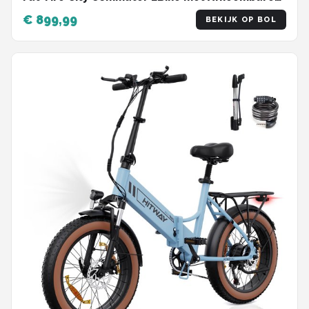
48V 18Ah Lithium Batterij - Opvouwbaar
€ 899,99
BEKIJK OP BOL
Mountain E-Bike met 250W Motor - APP
Bediening - 7 Versnellingen - IP54 Waterdicht