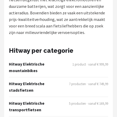
duurzame batterijen, wat zorgt voor een aanzienlijke
Mountainbikes
actieradius. Bovendien bieden ze vaak een uitstekende
prijs-kwaliteitverhouding, wat ze aantrekkelijk maakt
Shop
voor een breed scala aan fietsliefhebbers die op zoek
POPULAIRE MERKEN
zijn naar milieuvriendelijke vervoersopties.
Basil
Hitway per categorie
Volare
Hitway Elektrische
1 product · vanaf € 999,99
ABUS
mountainbikes
AXA
Hitway Elektrische
7 producten · vanaf € 749,99
stadsfietsen
New Looxs
Hitway Elektrische
5 producten · vanaf € 169,99
BBB Cycling
transportfietsen