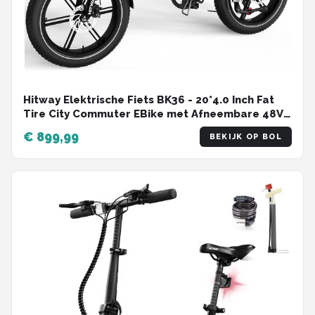
Hitway Elektrische Fiets BK36 - 20*4.0 Inch Fat
Tire City Commuter EBike met Afneembare 48V
10.4Ah Lithium Batterij - Opvouwbaar Mountain
€ 899,99
BEKIJK OP BOL
E-Bike met 250W Motor - 7 Versnellingen - IP54
Waterdicht