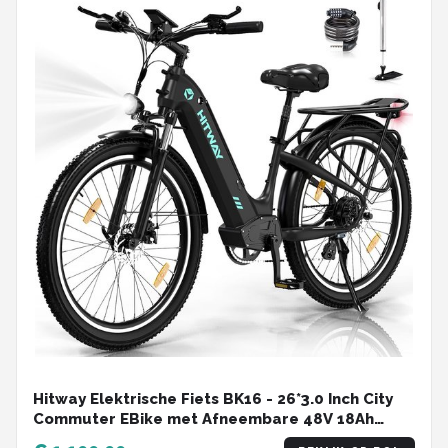
Hitway Elektrische Fiets BK16 - 26*3.0 Inch City
Commuter EBike met Afneembare 48V 18Ah
Lithium Batterij - Mountain E-Bike met 250W