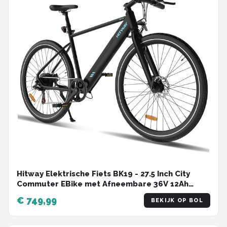
Hitway Elektrische Fiets BK19 - 27.5 Inch City
Commuter EBike met Afneembare 36V 12Ah
Lithium Batterij - Mountain E-Bike met 250W
€ 749,99
BEKIJK OP BOL
Motor - 7 Versnellingen - IP54 Waterdicht