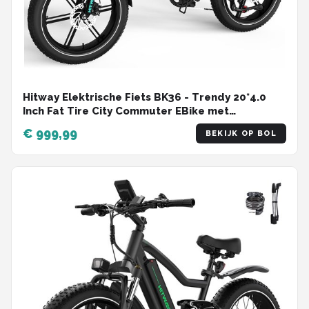
Hitway Elektrische Fiets BK36 - Trendy 20*4.0
Inch Fat Tire City Commuter EBike met
Afneembare 48V 10.4Ah Lithium Batterij -
€ 999,99
BEKIJK OP BOL
Opvouwbaar Mountain E-Bike met 250W Motor -
7 Versnellingen - IP54 Waterdicht