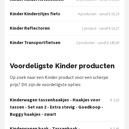
Schwalbe
Kinder Kinderzitjes fiets
4 producten · vanaf € 10,19
Voltano
Kinder Reflectoren
1 product · vanaf € 14,27
Shimano
Kinder Transportfietsen
2 producten · vanaf € 149,00
Cortina
Alle merken →
Voordeligste Kinder producten
Op zoek naar een Kinder product voor een scherpe
prijs? Dit zijn de voordeligste opties:
Kinderwagen tassenhaakjes - Haakjes voor
€ 2,62
tassen - Set van 2 - Extra stevig - Goedkoop -
Buggy haakjes - zwart
Kinderwagen haak - Tassenhaak -
€ 3,95