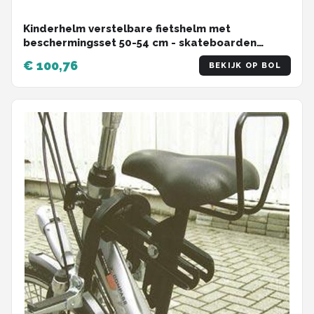
Kinderhelm verstelbare fietshelm met
beschermingsset 50-54 cm - skateboarden
klimmen skatehelm scooter loopfiets CE-
€ 100,76
BEKIJK OP BOL
certificering cadeau jongens meisjes 2 3 4 5 jaar