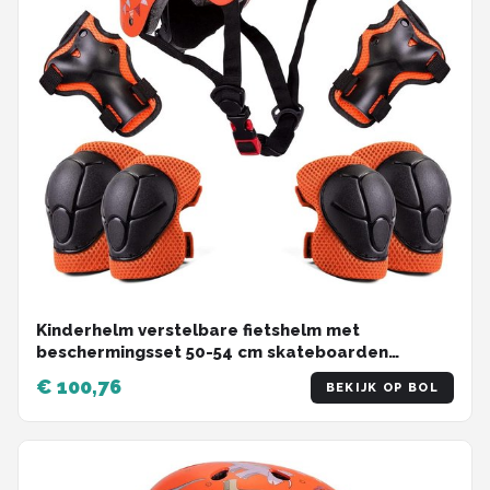
Kinderhelm verstelbare fietshelm met
beschermingsset 50-54 cm skateboarden
klimmen skatehelm scooter loopfiets CE-
€ 100,76
BEKIJK OP BOL
certificering cadeau jongens meisjes 2-5 jaar.