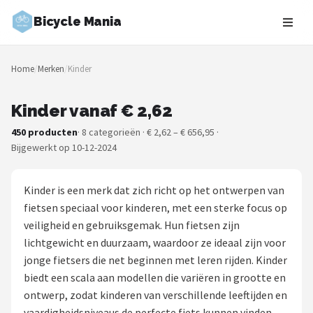
Bicycle Mania
Zoeken
Home
/
Merken
/
Kinder
NAVIGATIE
Shop
Kinder vanaf € 2,62
450 producten
· 8 categorieën · € 2,62 – € 656,95 ·
Merken
Bijgewerkt op 10-12-2024
Blog
Kinder is een merk dat zich richt op het ontwerpen van
Fietsroutes
fietsen speciaal voor kinderen, met een sterke focus op
veiligheid en gebruiksgemak. Hun fietsen zijn
Kinderfietsen
lichtgewicht en duurzaam, waardoor ze ideaal zijn voor
jonge fietsers die net beginnen met leren rijden. Kinder
Stadsfietsen
biedt een scala aan modellen die variëren in grootte en
ontwerp, zodat kinderen van verschillende leeftijden en
Elektrische fietsen
vaardigheidsniveaus de perfecte fiets kunnen vinden.