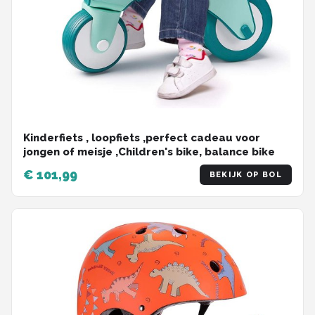
Kinderfiets , loopfiets ,perfect cadeau voor
jongen of meisje ,Children's bike, balance bike
€ 101,99
BEKIJK OP BOL