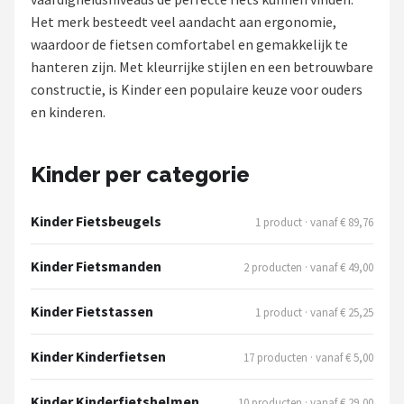
Het merk besteedt veel aandacht aan ergonomie,
Mountainbikes
waardoor de fietsen comfortabel en gemakkelijk te
hanteren zijn. Met kleurrijke stijlen en een betrouwbare
Shop
constructie, is Kinder een populaire keuze voor ouders
POPULAIRE MERKEN
en kinderen.
Basil
Kinder per categorie
Volare
Kinder Fietsbeugels
1 product · vanaf € 89,76
ABUS
Kinder Fietsmanden
2 producten · vanaf € 49,00
AXA
Kinder Fietstassen
1 product · vanaf € 25,25
New Looxs
Kinder Kinderfietsen
17 producten · vanaf € 5,00
BBB Cycling
Kinder Kinderfietshelmen
10 producten · vanaf € 29,00