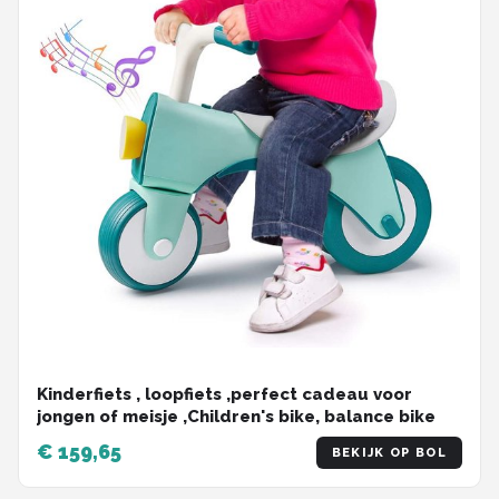
Kinderfiets , loopfiets ,perfect cadeau voor
jongen of meisje ,Children's bike, balance bike
€ 159,65
BEKIJK OP BOL