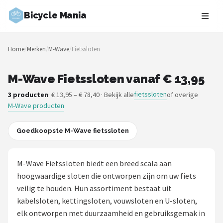
Bicycle Mania
Zoeken
Home
/
Merken
/
M-Wave
/
Fietssloten
NAVIGATIE
Shop
M-Wave Fietssloten vanaf € 13,95
fietssloten
3 producten
· € 13,95 – € 78,40 · Bekijk alle
of overige
Merken
M-Wave producten
Blog
Goedkoopste M-Wave fietssloten
Fietsroutes
M-Wave Fietssloten biedt een breed scala aan
Kinderfietsen
hoogwaardige sloten die ontworpen zijn om uw fiets
veilig te houden. Hun assortiment bestaat uit
Stadsfietsen
kabelsloten, kettingsloten, vouwsloten en U-sloten,
elk ontworpen met duurzaamheid en gebruiksgemak in
Elektrische fietsen