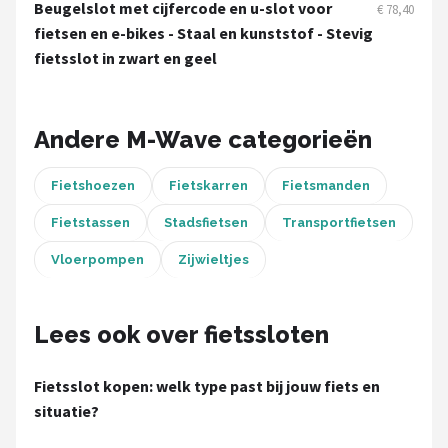
Schwalbe
Beugelslot met cijfercode en u-slot voor
€ 78,40
fietsen en e-bikes - Staal en kunststof - Stevig
Voltano
fietsslot in zwart en geel
Shimano
Andere M-Wave categorieën
Cortina
Fietshoezen
Fietskarren
Fietsmanden
Alle merken →
Fietstassen
Stadsfietsen
Transportfietsen
Vloerpompen
Zijwieltjes
Lees ook over fietssloten
Fietsslot kopen: welk type past bij jouw fiets en
situatie?