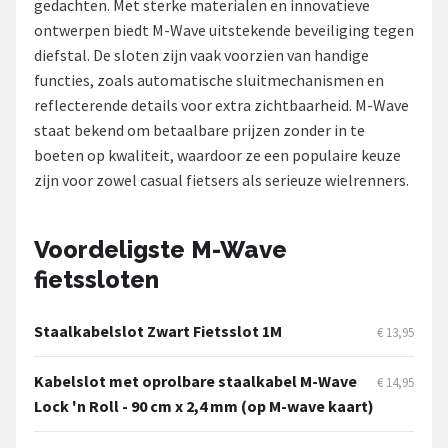
gedachten. Met sterke materialen en innovatieve
ontwerpen biedt M-Wave uitstekende beveiliging tegen
Mountainbikes
diefstal. De sloten zijn vaak voorzien van handige
functies, zoals automatische sluitmechanismen en
Shop
reflecterende details voor extra zichtbaarheid. M-Wave
POPULAIRE MERKEN
staat bekend om betaalbare prijzen zonder in te
boeten op kwaliteit, waardoor ze een populaire keuze
Basil
zijn voor zowel casual fietsers als serieuze wielrenners.
Volare
Voordeligste M-Wave
ABUS
fietssloten
AXA
Staalkabelslot Zwart Fietsslot 1M
€ 13,95
New Looxs
Kabelslot met oprolbare staalkabel M-Wave
€ 14,95
Lock 'n Roll - 90 cm x 2,4 mm (op M-wave kaart)
BBB Cycling