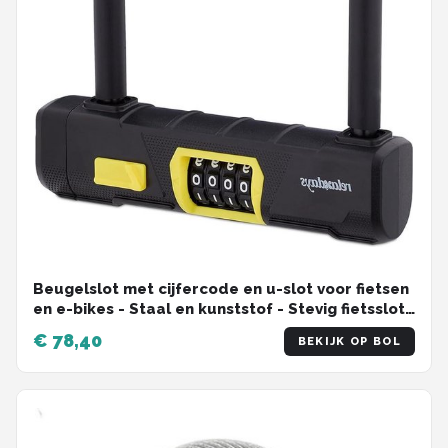
Beugelslot met cijfercode en u-slot voor fietsen
en e-bikes - Staal en kunststof - Stevig fietsslot
in zwart en geel
€ 78,40
BEKIJK OP BOL