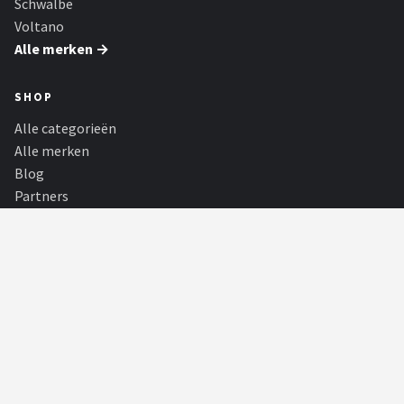
Schwalbe
Voltano
Alle merken →
SHOP
Alle categorieën
Alle merken
Blog
Partners
Fietsroutes
PARTNERS
Soundbarspot
Een soundbar bevat een aantal luidsprekers die het geluid de kamer
insturen vanaf dezelfde...
Tiny Dutch
De schattigste babywinkel van Nederland, met onder andere Little
Dutch, Nijntje en Bébé-jo...
Fish24 shop