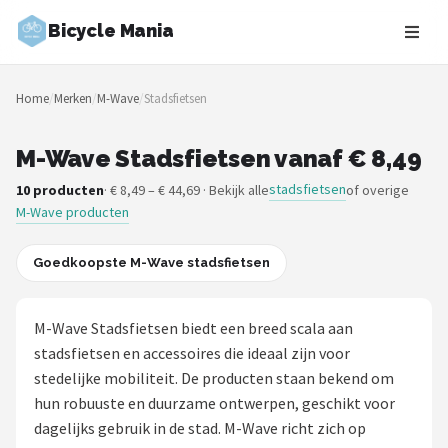
Bicycle Mania
Zoeken
Home
/
Merken
/
M-Wave
/
Stadsfietsen
NAVIGATIE
Shop
M-Wave Stadsfietsen vanaf € 8,49
stadsfietsen
10 producten
· € 8,49 – € 44,69 · Bekijk alle
of overige
Merken
M-Wave producten
Blog
Goedkoopste M-Wave stadsfietsen
Fietsroutes
M-Wave Stadsfietsen biedt een breed scala aan
Kinderfietsen
stadsfietsen en accessoires die ideaal zijn voor
stedelijke mobiliteit. De producten staan bekend om
Stadsfietsen
hun robuuste en duurzame ontwerpen, geschikt voor
dagelijks gebruik in de stad. M-Wave richt zich op
Elektrische fietsen