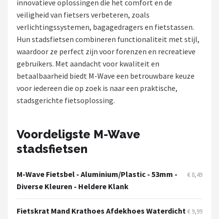
innovatieve oplossingen die het comfort en de
veiligheid van fietsers verbeteren, zoals
Mountainbikes
verlichtingssystemen, bagagedragers en fietstassen.
Hun stadsfietsen combineren functionaliteit met stijl,
Shop
waardoor ze perfect zijn voor forenzen en recreatieve
POPULAIRE MERKEN
gebruikers. Met aandacht voor kwaliteit en
betaalbaarheid biedt M-Wave een betrouwbare keuze
Basil
voor iedereen die op zoek is naar een praktische,
stadsgerichte fietsoplossing.
Volare
ABUS
Voordeligste M-Wave
stadsfietsen
AXA
M-Wave Fietsbel - Aluminium/Plastic - 53mm -
New Looxs
€ 8,49
Diverse Kleuren - Heldere Klank
BBB Cycling
Fietskrat Mand Krathoes Afdekhoes Waterdicht
€ 9,99