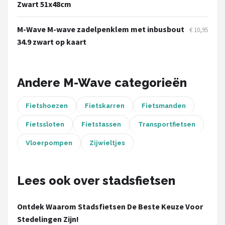
Schwalbe
Zwart 51x48cm
Voltano
M-Wave M-wave zadelpenklem met inbusbout
€ 10,95
34.9 zwart op kaart
Shimano
Cortina
Andere M-Wave categorieën
Alle merken →
Fietshoezen
Fietskarren
Fietsmanden
Fietssloten
Fietstassen
Transportfietsen
Vloerpompen
Zijwieltjes
Lees ook over stadsfietsen
Ontdek Waarom Stadsfietsen De Beste Keuze Voor
Stedelingen Zijn!