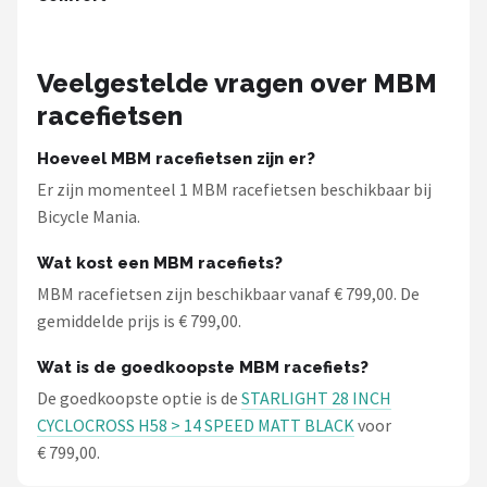
Schwalbe
Voltano
Veelgestelde vragen over MBM
racefietsen
Shimano
Hoeveel MBM racefietsen zijn er?
Cortina
Er zijn momenteel 1 MBM racefietsen beschikbaar bij
Bicycle Mania.
Alle merken →
Wat kost een MBM racefiets?
MBM racefietsen zijn beschikbaar vanaf € 799,00. De
gemiddelde prijs is € 799,00.
Wat is de goedkoopste MBM racefiets?
De goedkoopste optie is de
STARLIGHT 28 INCH
CYCLOCROSS H58 > 14 SPEED MATT BLACK
voor
€ 799,00.