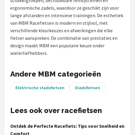
schakelgroepen, betrouwbare remsystemen en
ergonomische zadels, waardoor ze geschikt zijn voor
Mountainbikes
lange afstanden en intensieve trainingen. De esthetiek
van MBM Racefietsen is modern en stijlvol, met
Shop
verschillende kleurkeuzes en afwerkingen die elke
POPULAIRE MERKEN
fietser aanspreken. De combinatie van prestaties en
design maakt MBM een populaire keuze onder
Basil
wielerliefhebbers.
Volare
Andere MBM categorieën
ABUS
Elektrische stadsfietsen
Stadsfietsen
AXA
New Looxs
Lees ook over racefietsen
BBB Cycling
Ontdek de Perfecte Racefiets: Tips voor Snelheid en
Comfort