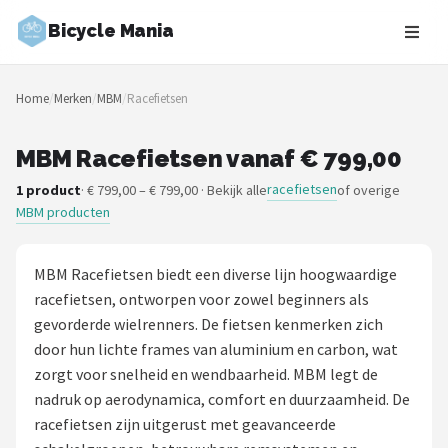
Bicycle Mania
Zoeken
Home
/
Merken
/
MBM
/
Racefietsen
NAVIGATIE
Shop
MBM Racefietsen vanaf € 799,00
racefietsen
1 product
· € 799,00 – € 799,00 · Bekijk alle
of overige
Merken
MBM producten
Blog
MBM Racefietsen biedt een diverse lijn hoogwaardige
Fietsroutes
racefietsen, ontworpen voor zowel beginners als
gevorderde wielrenners. De fietsen kenmerken zich
Kinderfietsen
door hun lichte frames van aluminium en carbon, wat
zorgt voor snelheid en wendbaarheid. MBM legt de
Stadsfietsen
nadruk op aerodynamica, comfort en duurzaamheid. De
racefietsen zijn uitgerust met geavanceerde
Elektrische fietsen