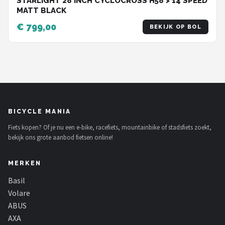
STARLIGHT 28 INCH CYCLOCROSS H58 > 14 SPEED
MATT BLACK
€ 799,00
BEKIJK OP BOL
BICYCLE MANIA
Fiets kopen? Of je nu een e-bike, racefiets, mountainbike of stadsfiets zoekt,
bekijk ons grote aanbod fietsen online!
MERKEN
Basil
Volare
ABUS
AXA