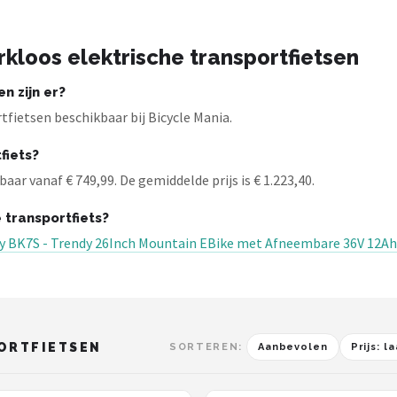
kloos elektrische transportfietsen
n zijn er?
fietsen beschikbaar bij Bicycle Mania.
fiets?
aar vanaf € 749,99. De gemiddelde prijs is € 1.223,40.
 transportfiets?
ay BK7S - Trendy 26Inch Mountain EBike met Afneembare 36V 12Ah
ORTFIETSEN
SORTEREN:
Aanbevolen
Prijs: 