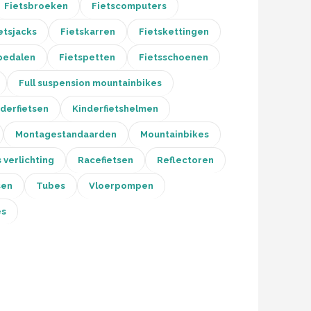
Fietsbroeken
Fietscomputers
etsjacks
Fietskarren
Fietskettingen
pedalen
Fietspetten
Fietsschoenen
Full suspension mountainbikes
derfietsen
Kinderfietshelmen
Montagestandaarden
Mountainbikes
 verlichting
Racefietsen
Reflectoren
sen
Tubes
Vloerpompen
es