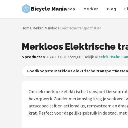
Bicycle Mania
Shop
Merken
Blog
F
Zoeken
Home
/
Merken
/
Merkloos
/
Elektrische transportfietsen
NAVIGATIE
Shop
Merkloos Elektrische tr
Merken
elektrische tra
5 producten
· € 749,99 – € 2.599,00 · Bekijk alle
Blog
Goedkoopste Merkloos elektrische transportfietsen
Fietsroutes
Ontdek merkloze elektrische transportfietsen: ro
Kinderfietsen
bezorgwerk. Zonder merkopslag krijg je vaak veel 
accucapaciteit en actieradius, remsysteem en draag
Stadsfietsen
krat. Perfect voor dagelijks gebruik in de stad, me
Elektrische fietsen