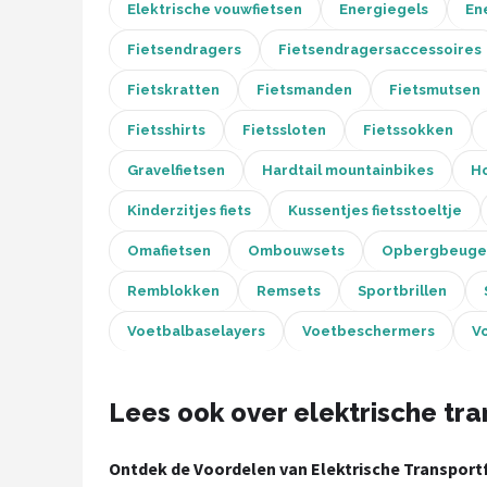
Schwalbe
Elektrische vouwfietsen
Energiegels
En
Fietsendragers
Fietsendragersaccessoires
Voltano
Fietskratten
Fietsmanden
Fietsmutsen
Shimano
Fietsshirts
Fietssloten
Fietssokken
Cortina
Gravelfietsen
Hardtail mountainbikes
Ho
Kinderzitjes fiets
Kussentjes fietsstoeltje
Alle merken →
Omafietsen
Ombouwsets
Opbergbeuge
Remblokken
Remsets
Sportbrillen
Voetbalbaselayers
Voetbeschermers
V
Lees ook over elektrische tra
Ontdek de Voordelen van Elektrische Transportf