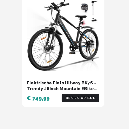
Elektrische Fiets Hitway BK7S -
Trendy 26Inch Mountain EBike
met Afneembare 36V 12Ah
€ 749,99
BEKIJK OP BOL
Lithium Batterij - City
Commuter E-Bike met 250W
Motor