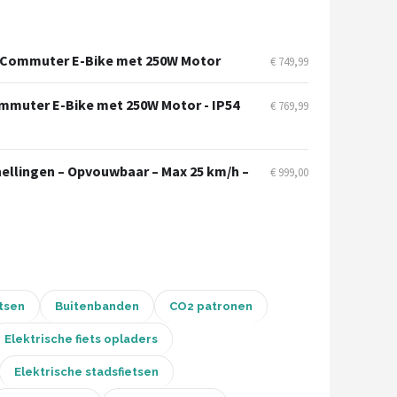
ity Commuter E-Bike met 250W Motor
€ 749,99
Commuter E-Bike met 250W Motor - IP54
€ 769,99
nellingen – Opvouwbaar – Max 25 km/h –
€ 999,00
tsen
Buitenbanden
CO2 patronen
Elektrische fiets opladers
Elektrische stadsfietsen