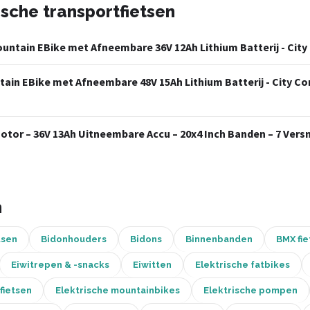
ische transportfietsen
Mountain EBike met Afneembare 36V 12Ah Lithium Batterij - C
ntain EBike met Afneembare 48V 15Ah Lithium Batterij - City 
Motor – 36V 13Ah Uitneembare Accu – 20x4 Inch Banden – 7 Vers
n
tsen
Bidonhouders
Bidons
Binnenbanden
BMX fie
Eiwitrepen & -snacks
Eiwitten
Elektrische fatbikes
fietsen
Elektrische mountainbikes
Elektrische pompen