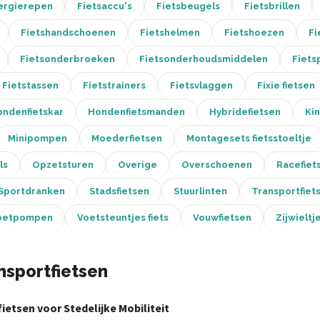
ergierepen
Fietsaccu's
Fietsbeugels
Fietsbrillen
Fietshandschoenen
Fietshelmen
Fietshoezen
Fi
Fietsonderbroeken
Fietsonderhoudsmiddelen
Fiets
Fietstassen
Fietstrainers
Fietsvlaggen
Fixie fietsen
ndenfietskar
Hondenfietsmanden
Hybridefietsen
Kin
Minipompen
Moederfietsen
Montagesets fietsstoeltje
ls
Opzetsturen
Overige
Overschoenen
Racefiets
Sportdranken
Stadsfietsen
Stuurlinten
Transportfiet
oetpompen
Voetsteuntjes fiets
Vouwfietsen
Zijwieltj
nsportfietsen
ietsen voor Stedelijke Mobiliteit