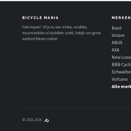
BICYCLE MANIA
MERKEN
Fiets kopen? Of je nu een e-bike, racefiets,
Basil
mountainbike of stadsfiets zoekt, bekijk ons grote
Volare
aanbod fietsen online!
ABUS
AXA
New Loox
BBB Cycl
Schwalbe
Voltano
Alle mer
© 2021-2026