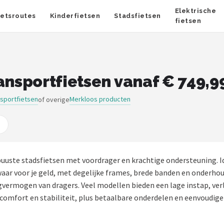
Elektrische
ietsroutes
Kinderfietsen
Stadsfietsen
fietsen
ansportfietsen vanaf € 749,9
nsportfietsen
Merkloos producten
of overige
buuste stadsfietsen met voordrager en krachtige ondersteuning. 
waar voor je geld, met degelijke frames, brede banden en onderh
vermogen van dragers. Veel modellen bieden een lage instap, verli
t comfort en stabiliteit, plus betaalbare onderdelen en eenvoudige