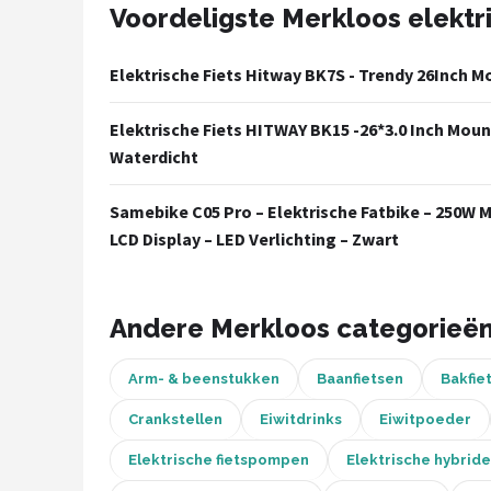
Voordeligste Merkloos elektr
Mountainbikes
Elektrische Fiets Hitway BK7S - Trendy 26Inch 
Shop
Elektrische Fiets HITWAY BK15 -26*3.0 Inch Mou
POPULAIRE MERKEN
Waterdicht
Basil
Samebike C05 Pro – Elektrische Fatbike – 250W 
Volare
LCD Display – LED Verlichting – Zwart
ABUS
Andere Merkloos categorieë
AXA
Arm- & beenstukken
Baanfietsen
Bakfie
New Looxs
Crankstellen
Eiwitdrinks
Eiwitpoeder
BBB Cycling
Elektrische fietspompen
Elektrische hybride