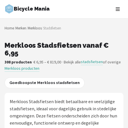
Bicycle Mania
Zoeken
Home
/
Merken
/
Merkloos
/
Stadsfietsen
NAVIGATIE
Shop
Merkloos Stadsfietsen vanaf €
6,95
Merken
stadsfietsen
308 producten
· € 6,95 – € 819,00 · Bekijk alle
of overige
Merkloos producten
Blog
Fietsroutes
Goedkoopste Merkloos stadsfietsen
Kinderfietsen
Merkloos Stadsfietsen biedt betaalbare en veelzijdige
stadsfietsen, ideaal voor dagelijks gebruik in stedelijke
Stadsfietsen
omgevingen. Deze fietsen onderscheiden zich door hun
eenvoudige, functionele ontwerp en degelijke
Elektrische fietsen