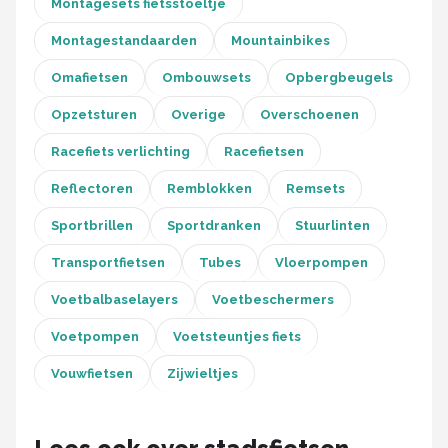
Montagesets fietsstoeltje
Montagestandaarden
Mountainbikes
Omafietsen
Ombouwsets
Opbergbeugels
Opzetsturen
Overige
Overschoenen
Racefiets verlichting
Racefietsen
Reflectoren
Remblokken
Remsets
Sportbrillen
Sportdranken
Stuurlinten
Transportfietsen
Tubes
Vloerpompen
Voetbalbaselayers
Voetbeschermers
Voetpompen
Voetsteuntjes fiets
Vouwfietsen
Zijwieltjes