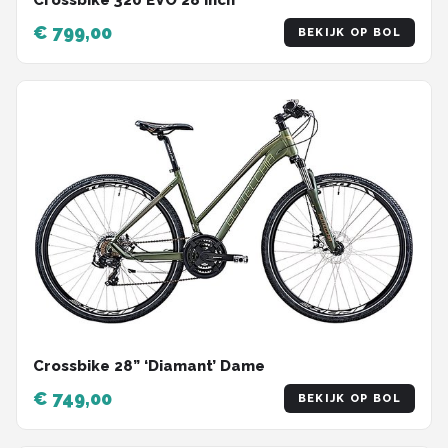
Crossbike 320 EVO 28 inch
€ 799,00
BEKIJK OP BOL
Crossbike 28” ‘Diamant’ Dame
€ 749,00
BEKIJK OP BOL