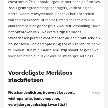
constructie. Ze zijn vaak uitgerust met handige functies
zoals geïntegreerde bagagedragers, verlichting en
Mountainbikes
betrouwbare remsystemen. Ondanks het ontbreken
van een merknaam, staan de fietsen bekend om hun
Shop
duurzaamheid en goede prijs-kwaliteitverhouding. Door
POPULAIRE MERKEN
het ontbreken van luxe extra's zijn Merkloos
Stadsfietsen perfect voor mensen die een praktische en
Basil
no-nonsense vervoersoplossing zoeken zonder de bank
te breken. Hun minimalistische stijl maakt ze geschikt
Volare
voor een breed publiek in diverse stedelijke settings.
ABUS
Voordeligste Merkloos
AXA
stadsfietsen
New Looxs
Fietsbandenlichter, koevoet koevoet,
€ 6,95
BBB Cycling
wielreparatie, bandenopener,
verwijdergereedschap [zwart 3st]