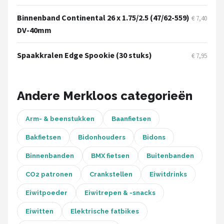
Schwalbe
Binnenband Continental 26 x 1.75/2.5 (47/62-559)
€ 7,40
Voltano
DV-40mm
Shimano
Spaakkralen Edge Spookie (30 stuks)
€ 7,95
Cortina
Andere Merkloos categorieën
Alle merken →
Arm- & beenstukken
Baanfietsen
Bakfietsen
Bidonhouders
Bidons
Binnenbanden
BMX fietsen
Buitenbanden
CO2 patronen
Crankstellen
Eiwitdrinks
Eiwitpoeder
Eiwitrepen & -snacks
Eiwitten
Elektrische fatbikes