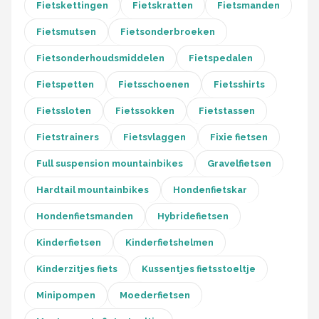
Fietskettingen
Fietskratten
Fietsmanden
Fietsmutsen
Fietsonderbroeken
Fietsonderhoudsmiddelen
Fietspedalen
Fietspetten
Fietsschoenen
Fietsshirts
Fietssloten
Fietssokken
Fietstassen
Fietstrainers
Fietsvlaggen
Fixie fietsen
Full suspension mountainbikes
Gravelfietsen
Hardtail mountainbikes
Hondenfietskar
Hondenfietsmanden
Hybridefietsen
Kinderfietsen
Kinderfietshelmen
Kinderzitjes fiets
Kussentjes fietsstoeltje
Minipompen
Moederfietsen