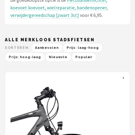
De goedkoopste optie is de
Fietsbandenlichter,
koevoet koevoet, wielreparatie, bandenopener,
verwijdergereedschap [zwart 3st]
voor € 6,95.
ALLE MERKLOOS STADSFIETSEN
SORTEREN:
Aanbevolen
Prijs: laag-hoog
Prijs: hoog-laag
Nieuwste
Populair