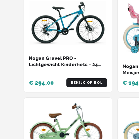
Nogan Gravel PRO -
Lichtgewicht Kinderfiets - 24
Nogan 
inch - 7 versnellingen - Blauw
Meisjes
Turquo
€ 294,00
€ 194
BEKIJK OP BOL