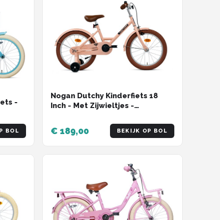
Nogan Dutchy Kinderfiets 18
ets -
Inch - Met Zijwieltjes -
Verstelbaar Stuur & Zadel -
Terugtraprem & V-Brake - Mat
€ 189,00
P BOL
BEKIJK OP BOL
Roze