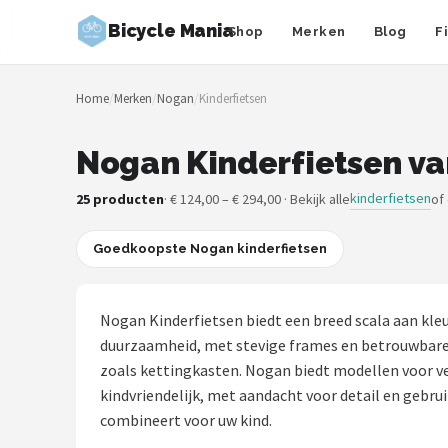
Bicycle Mania
Shop
Merken
Blog
F
Zoeken
Home
/
Merken
/
Nogan
/
Kinderfietsen
NAVIGATIE
Shop
Nogan Kinderfietsen va
Merken
kinderfietsen
25 producten
· € 124,00 – € 294,00 · Bekijk alle
of
Blog
Goedkoopste Nogan kinderfietsen
Fietsroutes
Nogan Kinderfietsen biedt een breed scala aan kleur
Kinderfietsen
duurzaamheid, met stevige frames en betrouwbare
zoals kettingkasten. Nogan biedt modellen voor vers
Stadsfietsen
kindvriendelijk, met aandacht voor detail en gebru
combineert voor uw kind.
Elektrische fietsen