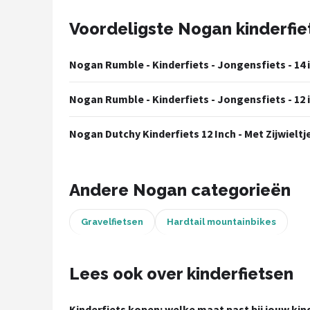
Voordeligste Nogan kinderfie
Mountainbikes
Shop
Nogan Rumble - Kinderfiets - Jongensfiets - 14 
POPULAIRE MERKEN
Nogan Rumble - Kinderfiets - Jongensfiets - 12 
Basil
Nogan Dutchy Kinderfiets 12 Inch - Met Zijwielt
Volare
ABUS
Andere Nogan categorieën
AXA
Gravelfietsen
Hardtail mountainbikes
New Looxs
Lees ook over kinderfietsen
BBB Cycling
Kinderfiets kopen: welke maat past bij jouw kin