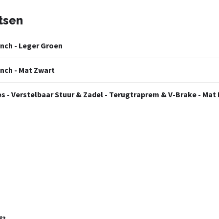
tsen
inch - Leger Groen
inch - Mat Zwart
jes - Verstelbaar Stuur & Zadel - Terugtraprem & V-Brake - Mat
d?