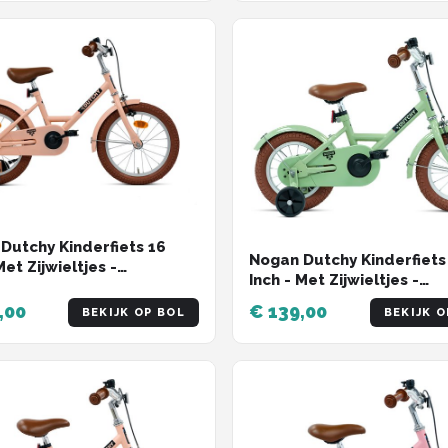
Dutchy Kinderfiets 16
Nogan Dutchy Kinderfiets
Met Zijwieltjes -
Inch - Met Zijwieltjes -
lbaar Stuur & Zadel -
Verstelbaar Stuur & Zade
raprem & V-Brake - Mat
,00
€ 139,00
BEKIJK OP BOL
BEKIJK O
Terugtraprem & V-Brake 
Groen