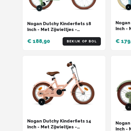
Nogan 
Nogan Dutchy Kinderfiets 18
Inch - 
Inch - Met Zijwieltjes -
Verste
Verstelbaar Stuur & Zadel -
Terugt
€ 188,90
€ 179
Terugtraprem & V-Brake -
BEKIJK OP BOL
Blauw
Groen
Nogan Dutchy Kinderfiets 14
Nogan 
Inch - Met Zijwieltjes -
Inch - 