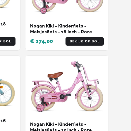
 18
Nogan Kiki - Kinderfiets -
Meisjesfiets - 18 inch - Roze
l -
€ 174,00
-
P BOL
BEKIJK OP BOL
 16
Nogan Kiki - Kinderfiets -
Meisjesfiets - 12 inch - Roze