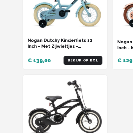
Nogan Dutchy Kinderfiets 12
Nogan 
Inch - Met Zijwieltjes -
Inch - 
Verstelbaar Stuur & Zadel -
Verste
Terugtraprem & V-Brake -
Terugt
€ 139,00
€ 129
BEKIJK OP BOL
Blauw
Roze