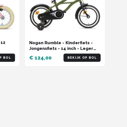
 12
Nogan Rumble - Kinderfiets -
Jongensfiets - 14 inch - Leger
l -
Groen
€ 124,00
P BOL
BEKIJK OP BOL
-