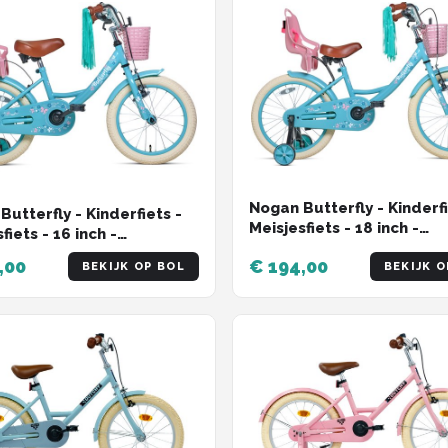
Nogan Butterfly - Kinderfi
Butterfly - Kinderfiets -
Meisjesfiets - 18 inch -
fiets - 16 inch -
Turquoise
ise
,00
€ 194,00
BEKIJK OP BOL
BEKIJK O