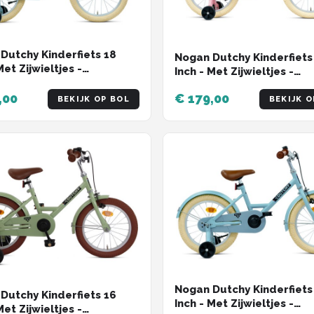
Dutchy Kinderfiets 18
Nogan Dutchy Kinderfiets
Met Zijwieltjes -
Inch - Met Zijwieltjes -
lbaar Stuur & Zadel -
Verstelbaar Stuur & Zade
raprem & V-Brake -
,00
€ 179,00
Terugtraprem & V-Brake 
BEKIJK OP BOL
BEKIJK O
Glans Roze
Nogan Dutchy Kinderfiets
Dutchy Kinderfiets 16
Inch - Met Zijwieltjes -
Met Zijwieltjes -