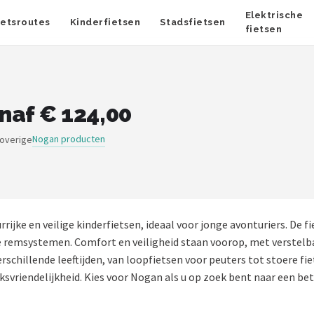
Elektrische
ietsroutes
Kinderfietsen
Stadsfietsen
fietsen
naf € 124,00
Nogan producten
 overige
rijke en veilige kinderfietsen, ideaal voor jonge avonturiers. De 
 remsystemen. Comfort en veiligheid staan voorop, met verste
chillende leeftijden, van loopfietsen voor peuters tot stoere fiet
iksvriendelijkheid. Kies voor Nogan als u op zoek bent naar een be