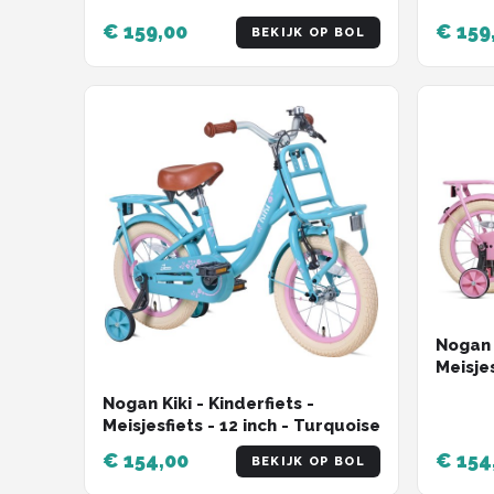
Verstelbaar Stuur & Zadel -
Verste
Terugtraprem & V-Brake - Mat
€ 159,00
€ 159
BEKIJK OP BOL
Terugt
Roze
Groen
Nogan K
Meisjes
Nogan Kiki - Kinderfiets -
Meisjesfiets - 12 inch - Turquoise
€ 154,00
€ 154
BEKIJK OP BOL