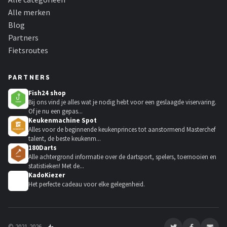
Alle merken
Blog
Partners
Fietsroutes
PARTNERS
Fish24 shop
Bij ons vind je alles wat je nodig hebt voor een geslaagde viservaring.
Of je nu een gepas...
Keukenmachine Spot
Alles voor de beginnende keukenprinces tot aanstormend Masterchef
talent, de beste keukenm...
180Darts
Alle achtergrond informatie over de dartsport, spelers, toernooien en
statistieken! Met de...
KadoKiezer
🎁
Het perfecte cadeau voor elke gelegenheid.
© 2021-2026