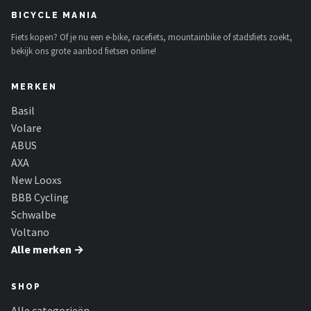
Schwalbe
BICYCLE MANIA
Fiets kopen? Of je nu een e-bike, racefiets, mountainbike of stadsfiets zoekt,
Voltano
bekijk ons grote aanbod fietsen online!
Shimano
MERKEN
Cortina
Basil
Volare
Alle merken →
ABUS
AXA
New Looxs
BBB Cycling
Schwalbe
Voltano
Alle merken →
SHOP
Alle categorieën