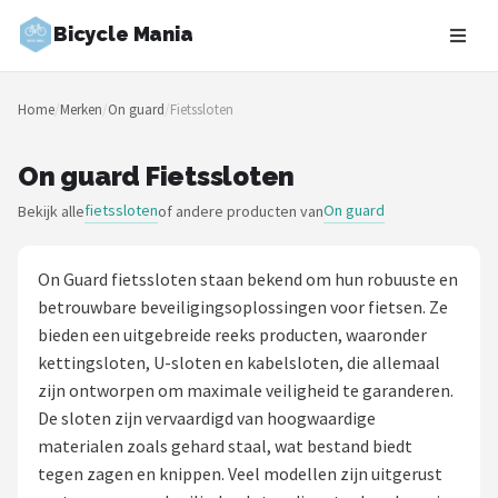
Bicycle Mania
Zoeken
Home
/
Merken
/
On guard
/
Fietssloten
NAVIGATIE
Shop
On guard Fietssloten
fietssloten
On guard
Bekijk alle
of andere producten van
Merken
Blog
On Guard fietssloten staan bekend om hun robuuste en
betrouwbare beveiligingsoplossingen voor fietsen. Ze
Fietsroutes
bieden een uitgebreide reeks producten, waaronder
kettingsloten, U-sloten en kabelsloten, die allemaal
Kinderfietsen
zijn ontworpen om maximale veiligheid te garanderen.
De sloten zijn vervaardigd van hoogwaardige
Stadsfietsen
materialen zoals gehard staal, wat bestand biedt
tegen zagen en knippen. Veel modellen zijn uitgerust
Elektrische fietsen