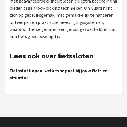
met geavanceerde cilindersloten die extra bescherming
bieden tegen lock-picking technieken. On Guard richt
Mountainbikes
zich op gebruiksgemak, met gemakkelijk te hanteren
ontwerpen en praktische bevestigingssystemen,
Shop
waardoor fietseigenaren een gerust gevoel hebben dat
POPULAIRE MERKEN
hun fiets goed beveiligd is.
Basil
Lees ook over fietssloten
Volare
Fietsslot kopen: welk type past bij jouw fiets en
ABUS
situatie?
AXA
New Looxs
BBB Cycling