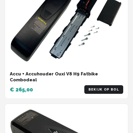
Accu + Accuhouder Ouxi V8 H9 Fatbike
Combodeal
€ 265,00
BEKIJK OP BOL