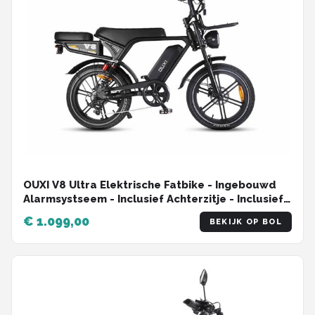
OUXI V8 Ultra Elektrische Fatbike - Ingebouwd
Alarmsystseem - Inclusief Achterzitje - Inclusief
Voorrekje - NFC-chip - 20 Inch - 250W Motor - 7
€ 1.099,00
BEKIJK OP BOL
Versnellingen - 60 km Actieradius - Hydraulische
Schijfremmen - Zwart