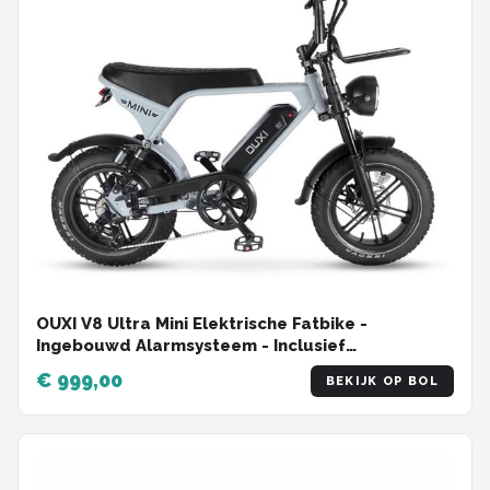
OUXI V8 Ultra Mini Elektrische Fatbike -
Ingebouwd Alarmsysteem - Inclusief
Voetsteuntjes - Inclusief Voorrekje -16 Inch -
€ 999,00
BEKIJK OP BOL
250W Motor - 7 Versnellingen - 50 km Actieradius
- Mechanische Schijfremmen - Lichtgrijs