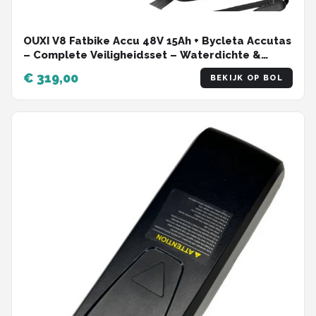
OUXI V8 Fatbike Accu 48V 15Ah + Bycleta Accutas
– Complete Veiligheidsset – Waterdichte &
Vuurvaste tas tot 1400°C – Geschikt voor OUXI
€ 319,00
BEKIJK OP BOL
V8 / V8 MAX / H9