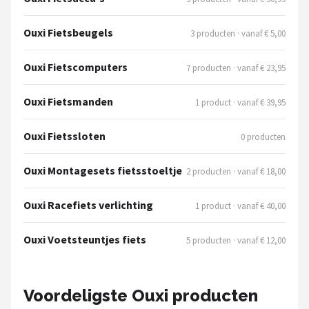
Schwalbe
Ouxi Fietsbeugels
3 producten · vanaf € 5,00
Voltano
Ouxi Fietscomputers
7 producten · vanaf € 23,95
Shimano
Ouxi Fietsmanden
1 product · vanaf € 39,95
Cortina
Ouxi Fietssloten
0 producten
Alle merken →
Ouxi Montagesets fietsstoeltje
2 producten · vanaf € 18,00
Ouxi Racefiets verlichting
1 product · vanaf € 40,00
Ouxi Voetsteuntjes fiets
5 producten · vanaf € 12,00
Voordeligste Ouxi producten