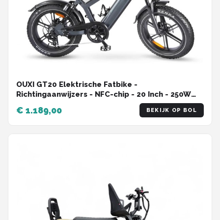
OUXI GT20 Elektrische Fatbike -
Richtingaanwijzers - NFC-chip - 20 Inch - 250W
Motor - 7 Versnellingen - 65 km Actieradius -
€ 1.189,00
BEKIJK OP BOL
Hydraulische Schijfremmen - Grijs