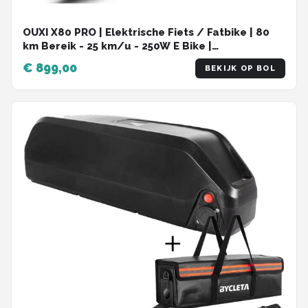
OUXI X80 PRO | Elektrische Fiets / Fatbike | 80
km Bereik - 25 km/u - 250W E Bike |
Alarmsysteem + GPS Locatie | NFC Unlock -
€ 899,00
BEKIJK OP BOL
Special Edition