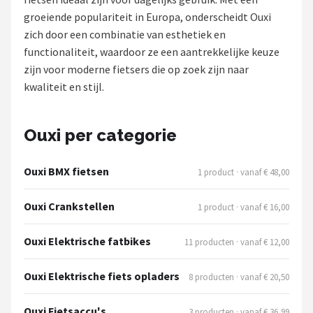
groeiende populariteit in Europa, onderscheidt Ouxi
Mountainbikes
zich door een combinatie van esthetiek en
functionaliteit, waardoor ze een aantrekkelijke keuze
Shop
zijn voor moderne fietsers die op zoek zijn naar
POPULAIRE MERKEN
kwaliteit en stijl.
Basil
Ouxi per categorie
Volare
Ouxi BMX fietsen
1 product · vanaf € 48,00
ABUS
Ouxi Crankstellen
1 product · vanaf € 16,00
AXA
Ouxi Elektrische fatbikes
11 producten · vanaf € 12,00
New Looxs
Ouxi Elektrische fiets opladers
8 producten · vanaf € 20,50
BBB Cycling
Ouxi Fietsaccu's
3 producten · vanaf € 36,99