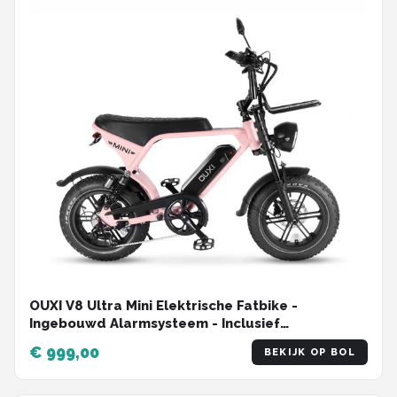
OUXI V8 Ultra Mini Elektrische Fatbike -
Ingebouwd Alarmsysteem - Inclusief
Voetsteuntjes - Inclusief Voorrekje -16 Inch -
€ 999,00
BEKIJK OP BOL
250W Motor - 7 Versnellingen - 50 km Actieradius
- Mechanische Schijfremmen - Roze