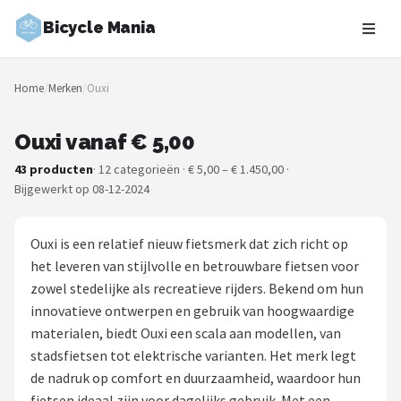
Bicycle Mania
Zoeken
Home
/
Merken
/
Ouxi
NAVIGATIE
Shop
Ouxi vanaf € 5,00
43 producten
· 12 categorieën · € 5,00 – € 1.450,00 ·
Merken
Bijgewerkt op 08-12-2024
Blog
Ouxi is een relatief nieuw fietsmerk dat zich richt op
Fietsroutes
het leveren van stijlvolle en betrouwbare fietsen voor
zowel stedelijke als recreatieve rijders. Bekend om hun
Kinderfietsen
innovatieve ontwerpen en gebruik van hoogwaardige
materialen, biedt Ouxi een scala aan modellen, van
Stadsfietsen
stadsfietsen tot elektrische varianten. Het merk legt
de nadruk op comfort en duurzaamheid, waardoor hun
Elektrische fietsen
fietsen ideaal zijn voor dagelijks gebruik. Met een