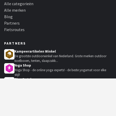
Alle categorieën
Alle merken
Blog
Partners
Fietsroutes
PARTNERS
Kampeerartikelen Winkel
De grootste outdoorwinkel van Nederland. Grote merken outdoor
koelboxen, tenten, slaapzakk...
Yoga Shop
Yoga Shop - de online yoga experts! - de beste yogamat voor elke
stijl!
Tiny Dutch
De schattigste babywinkel van Nederland, met onder andere Little
Dutch, Nijntje en Bébé-jo...
KadoKiezer
🎁
Het perfecte cadeau voor elke gelegenheid.