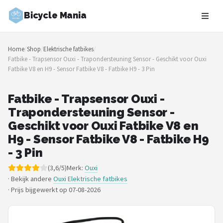
Bicycle Mania
Zoeken
Home
/
Shop
/
Elektrische fatbikes
/
NAVIGATIE
Fatbike - Trapsensor Ouxi - Trapondersteuning Sensor - Geschikt voor Ouxi
Fatbike V8 en H9 - Sensor Fatbike V8 - Fatbike H9 - 3 Pin
Shop
Merken
Fatbike - Trapsensor Ouxi -
Trapondersteuning Sensor -
Blog
Geschikt voor Ouxi Fatbike V8 en
H9 - Sensor Fatbike V8 - Fatbike H9
Fietsroutes
- 3 Pin
(3,6/5)
Merk:
Ouxi
Kinderfietsen
· Bekijk andere
Ouxi Elektrische fatbikes
·
Prijs bijgewerkt op 07-08-2026
Stadsfietsen
Elektrische fietsen