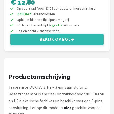
€ 12,80
Schwalbe
Op voorraad. Voor 23:59 uur besteld, morgen in huis
Voltano
Inclusief
verzendkosten
Ophalen bij een afhaalpunt mogelijk
30 dagen bedenktijd &
gratis
retourneren
Shimano
Dag en nacht klantenservice
Cortina
BEKIJK OP BOL
Alle merken →
Productomschrijving
Trapsensor OUXI V8 & H9 – 3-pins aansluiting
Deze trapsensor is speciaal ontwikkeld voor de OUXI V8
en H9 elektrische fatbikes en beschikt over een 3-pins
aansluiting. Let op: dit model is
niet
geschikt voor de