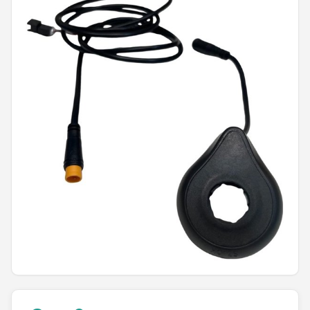
Mountainbikes
Shop
POPULAIRE MERKEN
Basil
Volare
ABUS
AXA
New Looxs
BBB Cycling