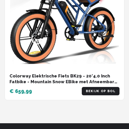
Colorway Elektrische Fiets BK29 - 20*4.0 Inch
Fatbike - Mountain Snow EBike met Afneembare
48V 15Ah Lithium Batterij - City Commuter E-Bike
€ 659,99
BEKIJK OP BOL
met 250W Motor - 7 Versnellingen - IP54
Waterdicht