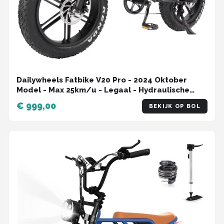
Dailywheels Fatbike V20 Pro - 2024 Oktober
Model - Max 25km/u - Legaal - Hydraulische
Remmen - Compleet met gratis Alarmsysteem +
€ 999,00
BEKIJK OP BOL
Achterzitje + Telefoonhouder + Voetsteuntjes +
Slot - 250W - 7 versnellingen - Zwart