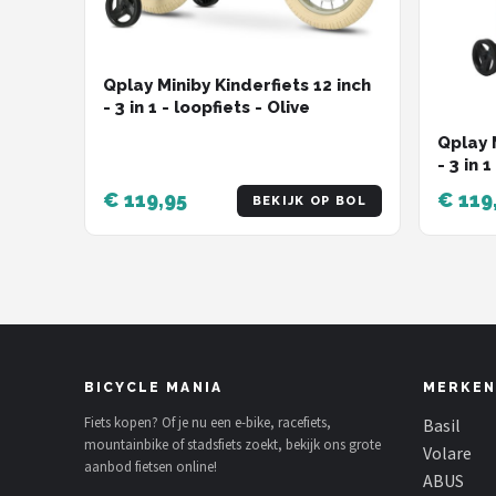
Qplay Miniby Kinderfiets 12 inch
- 3 in 1 - loopfiets - Olive
Qplay M
- 3 in 
€ 119,95
€ 119
BEKIJK OP BOL
BICYCLE MANIA
MERKEN
Fiets kopen? Of je nu een e-bike, racefiets,
Basil
mountainbike of stadsfiets zoekt, bekijk ons grote
Volare
aanbod fietsen online!
ABUS