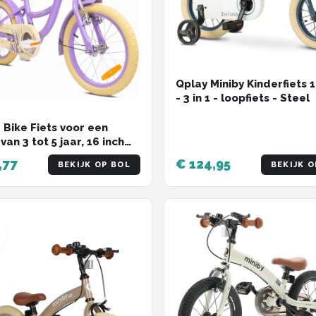
Qplay Miniby Kinderfiets 1
- 3 in 1 - loopfiets - Steel
 Bike Fiets voor een
van 3 tot 5 jaar, 16 inch
el, met fietsbel,
,77
€ 124,95
BEKIJK OP BOL
BEKIJK O
ltjes, duwstang en
mandje