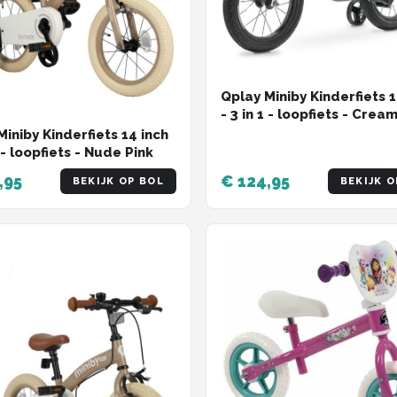
Qplay Miniby Kinderfiets 1
- 3 in 1 - loopfiets - Crea
Miniby Kinderfiets 14 inch
1 - loopfiets - Nude Pink
,95
€ 124,95
BEKIJK OP BOL
BEKIJK O