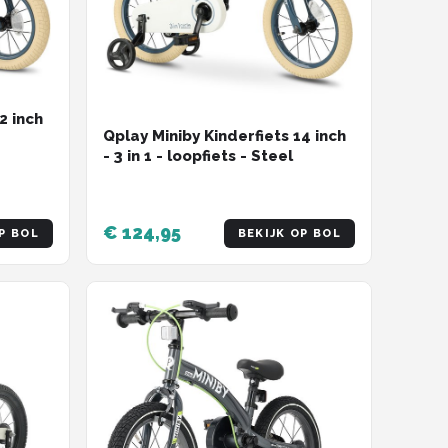
2 inch
Qplay Miniby Kinderfiets 14 inch
- 3 in 1 - loopfiets - Steel
€ 124,95
P BOL
BEKIJK OP BOL