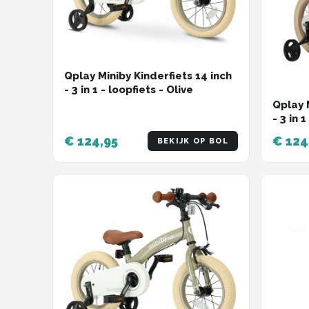
Qplay Miniby Kinderfiets 14 inch
- 3 in 1 - loopfiets - Olive
Qplay 
- 3 in 
€ 124,95
€ 124
BEKIJK OP BOL