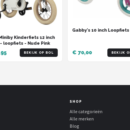
Gabby's 10 inch Loopfiets
iniby Kinderfiets 12 inch
1 - loopfiets - Nude Pink
,95
€ 70,00
BEKIJK OP BOL
BEKIJK O
SHOP
Alle categorieën
Alle merken
Blog