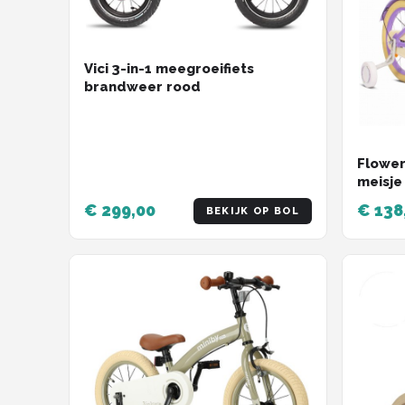
Vici 3-in-1 meegroeifiets
brandweer rood
Flower
meisje 
Lavend
€ 299,00
€ 138
BEKIJK OP BOL
zijwie
stuur