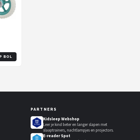
P BOL
PARTNERS
Kidsleep Webshop
Leer je kind beter en langer slapen met
slaaptrainers, nachtlampjes en projectors.
E-reader Spot