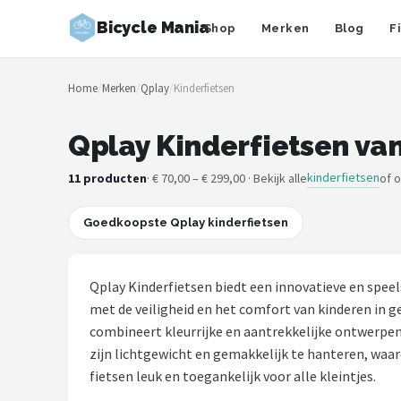
Bicycle Mania
Shop
Merken
Blog
F
Zoeken
Home
/
Merken
/
Qplay
/
Kinderfietsen
NAVIGATIE
Shop
Qplay Kinderfietsen van
Merken
kinderfietsen
11 producten
· € 70,00 – € 299,00 · Bekijk alle
of 
Blog
Goedkoopste Qplay kinderfietsen
Fietsroutes
Qplay Kinderfietsen biedt een innovatieve en speels
Kinderfietsen
met de veiligheid en het comfort van kinderen in
combineert kleurrijke en aantrekkelijke ontwerpen
Stadsfietsen
zijn lichtgewicht en gemakkelijk te hanteren, waard
fietsen leuk en toegankelijk voor alle kleintjes.
Elektrische fietsen