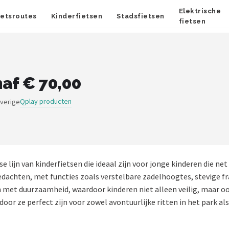
Elektrische
ietsroutes
Kinderfietsen
Stadsfietsen
fietsen
af € 70,00
Qplay producten
overige
e lijn van kinderfietsen die ideaal zijn voor jonge kinderen die n
 gedachten, met functies zoals verstelbare zadelhoogtes, stevig
 met duurzaamheid, waardoor kinderen niet alleen veilig, maar ook
oor ze perfect zijn voor zowel avontuurlijke ritten in het park als