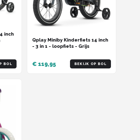
4 inch
Qplay Miniby Kinderfiets 14 inch
m
- 3 in 1 - loopfiets - Grijs
€ 119,95
P BOL
BEKIJK OP BOL