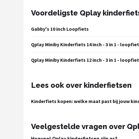
Voordeligste Qplay kinderfie
Mountainbikes
Shop
Gabby's 10 inch Loopfiets
POPULAIRE MERKEN
Qplay Miniby Kinderfiets 14 inch - 3 in 1 - loopfiet
Basil
Qplay Miniby Kinderfiets 12 inch - 3 in 1 - loopfiet
Volare
ABUS
Lees ook over kinderfietsen
AXA
Kinderfiets kopen: welke maat past bij jouw kin
New Looxs
Veelgestelde vragen over Qpl
BBB Cycling
Hoeveel Qplay kinderfietsen zijn er?