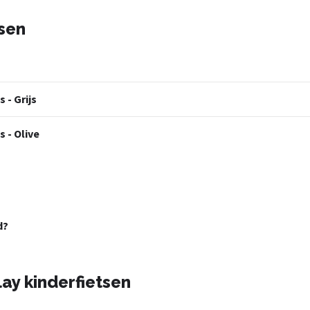
tsen
s - Grijs
s - Olive
d?
ay kinderfietsen