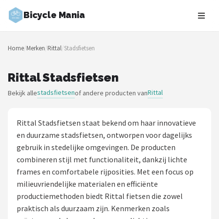
Bicycle Mania
Zoeken
Home
/
Merken
/
Rittal
/
Stadsfietsen
NAVIGATIE
Shop
Rittal Stadsfietsen
stadsfietsen
Rittal
Bekijk alle
of andere producten van
Merken
Blog
Rittal Stadsfietsen staat bekend om haar innovatieve
en duurzame stadsfietsen, ontworpen voor dagelijks
Fietsroutes
gebruik in stedelijke omgevingen. De producten
combineren stijl met functionaliteit, dankzij lichte
Kinderfietsen
frames en comfortabele rijposities. Met een focus op
milieuvriendelijke materialen en efficiënte
Stadsfietsen
productiemethoden biedt Rittal fietsen die zowel
praktisch als duurzaam zijn. Kenmerken zoals
Elektrische fietsen