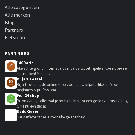
Alle categorieën
Alle merken
Blog
Partners
Fietsroutes
PARTNERS
180Darts
Alle achtergrond informatie over de dartsport, spelers, toernooien en
statistieken! Met de...
Biljart Totaal
Biljart Totaal is dé online shop voor al uw biljartartikelen. Voor
beginners & professiona...
Fish24 shop
Bij ons vind je alles wat je nodig hebt voor een geslaagde viservaring.
Of je nu een gepas...
KadoKiezer
🎁
Het perfecte cadeau voor elke gelegenheid.