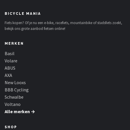
Schwalbe
BICYCLE MANIA
Voltano
Fiets kopen? Of je nu een e-bike, racefiets, mountainbike of stadsfiets zoekt,
bekijk ons grote aanbod fietsen online!
Shimano
MERKEN
Cortina
Basil
Alle merken →
Volare
ABUS
AXA
New Looxs
BBB Cycling
Schwalbe
Voltano
Alle merken →
SHOP