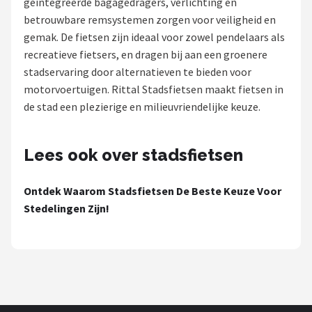
geïntegreerde bagagedragers, verlichting en
betrouwbare remsystemen zorgen voor veiligheid en
Mountainbikes
gemak. De fietsen zijn ideaal voor zowel pendelaars als
recreatieve fietsers, en dragen bij aan een groenere
Shop
stadservaring door alternatieven te bieden voor
POPULAIRE MERKEN
motorvoertuigen. Rittal Stadsfietsen maakt fietsen in
de stad een plezierige en milieuvriendelijke keuze.
Basil
Volare
Lees ook over stadsfietsen
ABUS
Ontdek Waarom Stadsfietsen De Beste Keuze Voor
Stedelingen Zijn!
AXA
New Looxs
BBB Cycling