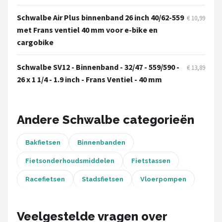
Schwalbe
Schwalbe Air Plus binnenband 26 inch 40/62-559
€ 10,99
Voltano
met Frans ventiel 40 mm voor e-bike en
cargobike
Shimano
Schwalbe SV12 - Binnenband - 32/47 - 559/590 -
€ 13,89
Cortina
26 x 1 1/4 - 1.9 inch - Frans Ventiel - 40 mm
Alle merken →
Andere Schwalbe categorieën
Bakfietsen
Binnenbanden
Fietsonderhoudsmiddelen
Fietstassen
Racefietsen
Stadsfietsen
Vloerpompen
Veelgestelde vragen over