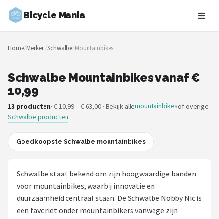
Bicycle Mania
Zoeken
Home
/
Merken
/
Schwalbe
/
Mountainbikes
NAVIGATIE
Shop
Schwalbe Mountainbikes vanaf €
10,99
Merken
mountainbikes
13 producten
· € 10,99 – € 63,00 · Bekijk alle
of overige
Schwalbe producten
Blog
Fietsroutes
Goedkoopste Schwalbe mountainbikes
Kinderfietsen
Schwalbe staat bekend om zijn hoogwaardige banden
voor mountainbikes, waarbij innovatie en
Stadsfietsen
duurzaamheid centraal staan. De Schwalbe Nobby Nic is
een favoriet onder mountainbikers vanwege zijn
Elektrische fietsen