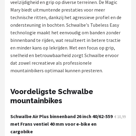
veelzijdigheid en grip op diverse terreinen. De Magic
Mary biedt uitmuntende prestaties voor meer
Mountainbikes
technische ritten, dankzij het agressieve profiel en de
ondersteuning in bochten. Schwalbe's Tubeless Easy
Shop
technologie maakt het eenvoudig om banden zonder
POPULAIRE MERKEN
binnenband te rijden, wat resulteert in betere tractie
en minder kans op lekrijden. Met een focus op grip,
Basil
snelheid en betrouwbaarheid zorgt Schwalbe ervoor
dat zowel recreatieve als professionele
Volare
mountainbikers optimaal kunnen presteren.
ABUS
Voordeligste Schwalbe
AXA
mountainbikes
New Looxs
Schwalbe Air Plus binnenband 26 inch 40/62-559
€ 10,99
BBB Cycling
met Frans ventiel 40 mm voor e-bike en
cargobike