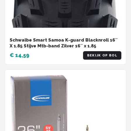
Schwalbe Smart Samoa K-guard Blacknroll 16´´
X 1.85 Stijve Mtb-band Zilver 16´´ x 1.85
€ 14,59
BEKIJK OP BOL