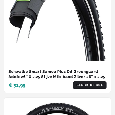
Schwalbe Smart Samoa Plus Dd Greenguard
Addix 26´´ X 2.25 Stijve Mtb-band Zilver 26´´ x 2.25
€ 31,95
BEKIJK OP BOL