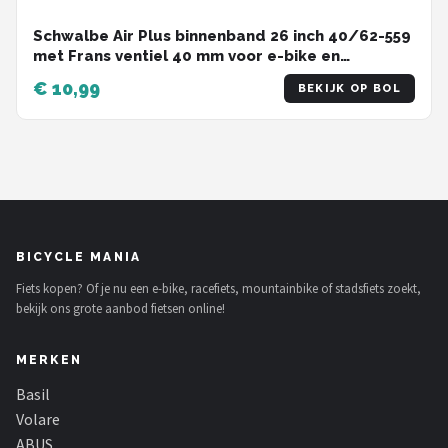
Schwalbe Air Plus binnenband 26 inch 40/62-559
met Frans ventiel 40 mm voor e-bike en
cargobike
€ 10,99
BEKIJK OP BOL
BICYCLE MANIA
Fiets kopen? Of je nu een e-bike, racefiets, mountainbike of stadsfiets zoekt,
bekijk ons grote aanbod fietsen online!
MERKEN
Basil
Volare
ABUS