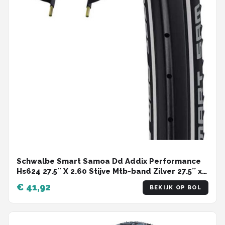
Schwalbe Smart Samoa Dd Addix Performance
Hs624 27.5´´ X 2.60 Stijve Mtb-band Zilver 27.5´´ x
2.60
€ 41,92
BEKIJK OP BOL