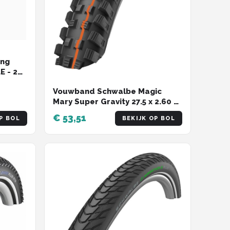
ing
E - 29
IX
Vouwband Schwalbe Magic
Mary Super Gravity 27.5 x 2.60 /
65-584 mm - zwart
€ 53,51
P BOL
BEKIJK OP BOL