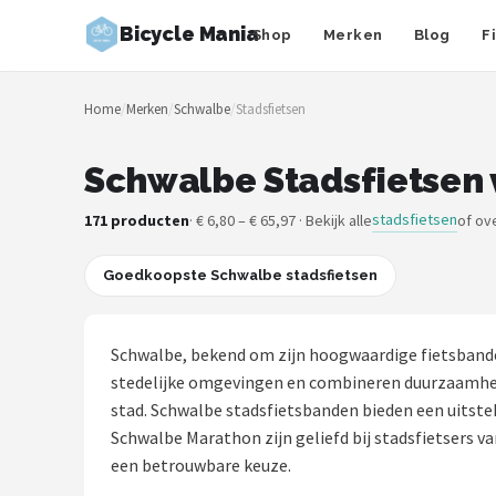
Bicycle Mania
Shop
Merken
Blog
F
Zoeken
Home
/
Merken
/
Schwalbe
/
Stadsfietsen
NAVIGATIE
Shop
Schwalbe Stadsfietsen 
Merken
stadsfietsen
171 producten
· € 6,80 – € 65,97 · Bekijk alle
of ov
Blog
Goedkoopste Schwalbe stadsfietsen
Fietsroutes
Schwalbe, bekend om zijn hoogwaardige fietsbanden
Kinderfietsen
stedelijke omgevingen en combineren duurzaamheid 
stad. Schwalbe stadsfietsbanden bieden een uitste
Stadsfietsen
Schwalbe Marathon zijn geliefd bij stadsfietsers v
een betrouwbare keuze.
Elektrische fietsen