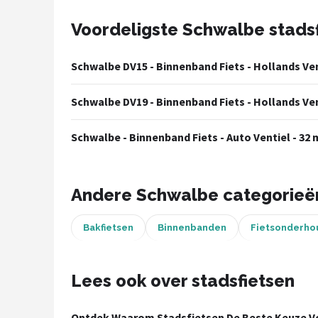
Voordeligste Schwalbe stads
Mountainbikes
Shop
Schwalbe DV15 - Binnenband Fiets - Hollands Ventie
POPULAIRE MERKEN
Schwalbe DV19 - Binnenband Fiets - Hollands Ventie
Basil
Schwalbe - Binnenband Fiets - Auto Ventiel - 32 mm
Volare
ABUS
Andere Schwalbe categorieë
AXA
Bakfietsen
Binnenbanden
Fietsonderho
New Looxs
Lees ook over stadsfietsen
BBB Cycling
Ontdek Waarom Stadsfietsen De Beste Keuze Vo