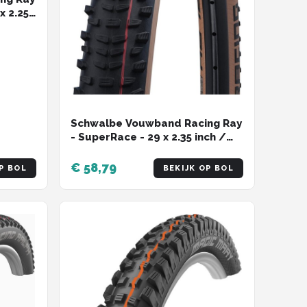
x 2.25
- Zwart
Schwalbe Vouwband Racing Ray
- SuperRace - 29 x 2.35 inch /
60-622 - Transparent Sidewall -
ADDIX Speed – Zwart
€ 58,79
P BOL
BEKIJK OP BOL