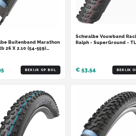
Schwalbe Vouwband Rac
lbe Buitenband Marathon
Ralph - SuperGround - TL
tb 26 X 2.10 (54-559)
x 2.35 inch / 60-622 - ADD
SpeedGrip – Zwart
95
€ 53,54
BEKIJK OP BOL
BEKIJK O