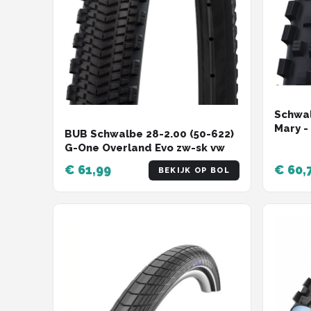
Schwa
Mary - 
BUB Schwalbe 28-2.00 (50-622)
2.4 inc
G-One Overland Evo zw-sk vw
Zwart
€ 61,99
€ 60,
BEKIJK OP BOL