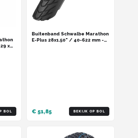
Buitenband Schwalbe Marathon
athon
E-Plus 28x1.50" / 40-622 mm -
29 x
zwart met reflectie
- 30 -
€ 51,85
P BOL
BEKIJK OP BOL