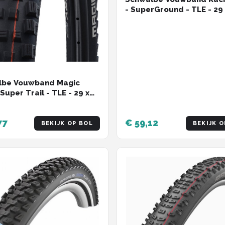
- SuperGround - TLE - 29 
inch / 57-622 - 26-54 psi 
lbe Vouwband Magic
Super Trail - TLE - 29 x
h / 62-622 - ADDIX Soft -
77
€ 59,12
BEKIJK OP BOL
BEKIJK O