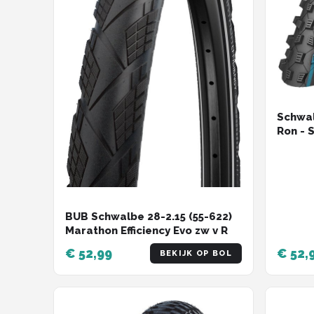
Schwa
Ron - 
2.25 i
SpeedG
BUB Schwalbe 28-2.15 (55-622)
Marathon Efficiency Evo zw v R
€ 52,99
€ 52,
BEKIJK OP BOL