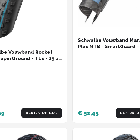
Schwalbe Vouwband Mar
Plus MTB - SmartGuard - 
lbe Vouwband Rocket
2.1 inch / 54-622 - HS468 
SuperGround - TLE - 29 x
65 psi – Zwart
nch / 57-622 - ADDIX
rip – Zwart
99
€ 52,45
BEKIJK OP BOL
BEKIJK O