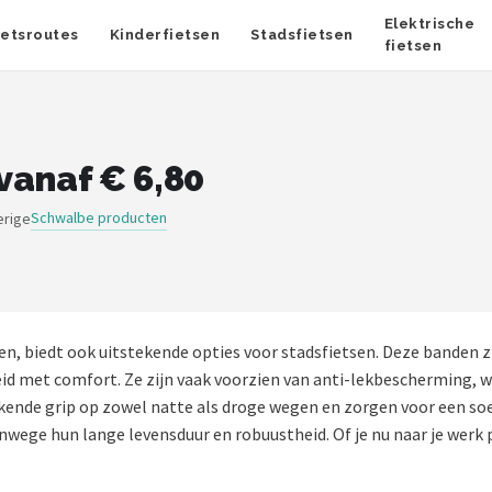
Elektrische
ietsroutes
Kinderfietsen
Stadsfietsen
fietsen
vanaf € 6,80
Schwalbe producten
erige
, biedt ook uitstekende opties voor stadsfietsen. Deze banden zi
met comfort. Ze zijn vaak voorzien van anti-lekbescherming, wat
kende grip op zowel natte als droge wegen en zorgen voor een soe
anwege hun lange levensduur en robuustheid. Of je nu naar je werk