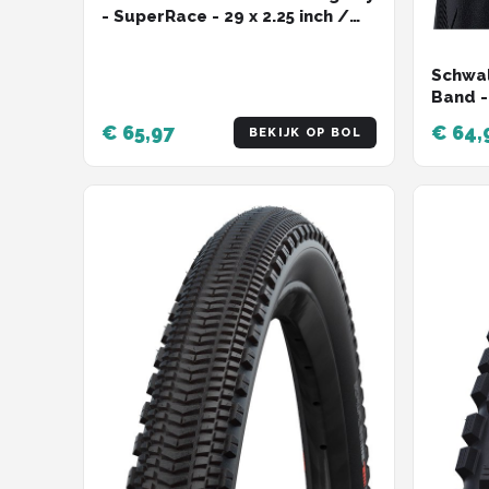
- SuperRace - 29 x 2.25 inch /
57-622 - Transparent Sidewall -
ADDIX Speed – Zwart
Schwal
Band -
€ 65,97
€ 64,
BEKIJK OP BOL