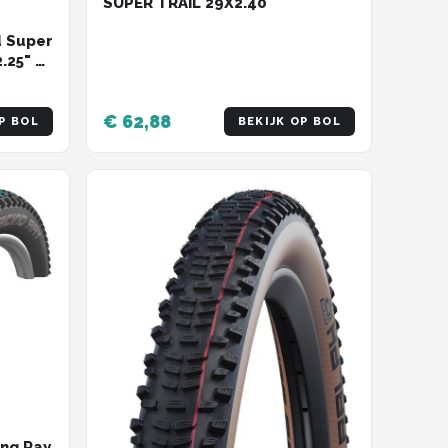
SUPER TRAIL 29X2.40
d Super
.25" /
€ 62,88
P BOL
BEKIJK OP BOL
ng Ray