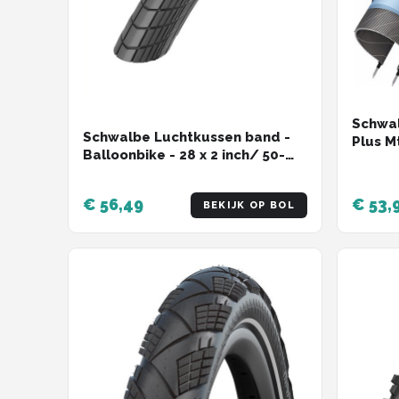
Schwa
Schwalbe Luchtkussen band -
Plus M
Balloonbike - 28 x 2 inch/ 50-
Zwart
622 - ADDIX - 35 - 70 psi - Zwart
€ 56,49
€ 53,
BEKIJK OP BOL