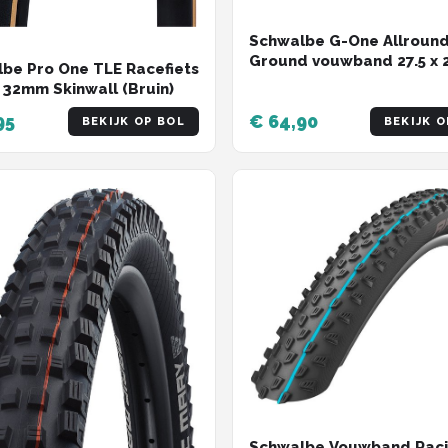
Schwalbe G-One Allroun
Ground vouwband 27.5 x 2
be Pro One TLE Racefiets
57-584 mm - Zwart
 32mm Skinwall (Bruin)
95
€ 64,90
BEKIJK OP BOL
BEKIJK O
Schwalbe Vouwband Raci