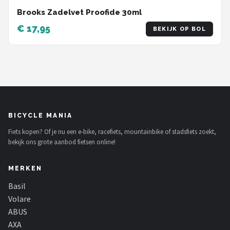
Brooks Zadelvet Proofide 30ml
€ 17,95
BEKIJK OP BOL
BICYCLE MANIA
Fiets kopen? Of je nu een e-bike, racefiets, mountainbike of stadsfiets zoekt,
bekijk ons grote aanbod fietsen online!
MERKEN
Basil
Volare
ABUS
AXA