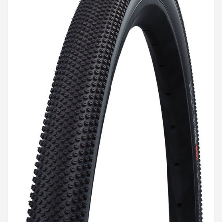
Mountainbikes
Shop
POPULAIRE MERKEN
Basil
Volare
ABUS
AXA
New Looxs
BBB Cycling