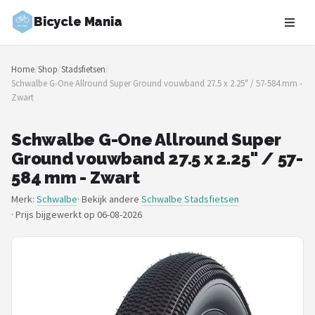
Bicycle Mania
Zoeken
Home
/
Shop
/
Stadsfietsen
/
NAVIGATIE
Schwalbe G-One Allround Super Ground vouwband 27.5 x 2.25" / 57-584 mm -
Zwart
Shop
Merken
Schwalbe G-One Allround Super
Ground vouwband 27.5 x 2.25" / 57-
Blog
584 mm - Zwart
Merk:
Schwalbe
· Bekijk andere
Schwalbe Stadsfietsen
Fietsroutes
·
Prijs bijgewerkt op 06-08-2026
Kinderfietsen
Stadsfietsen
Elektrische fietsen