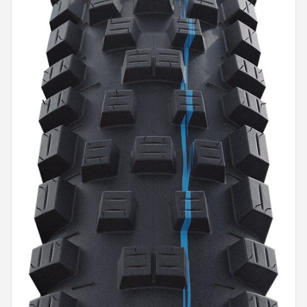
Mountainbikes
Shop
POPULAIRE MERKEN
Basil
Volare
ABUS
AXA
New Looxs
BBB Cycling