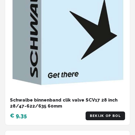
Schwalbe binnenband clik valve SCV17 28 inch
28/47-622/635 60mm
€ 9,35
BEKIJK OP BOL