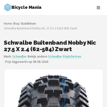
Bicycle Mania
Zoeken
Home
/
Shop
/
Stadsfietsen
/
NAVIGATIE
Schwalbe Buitenband Nobby Nic 27.5 X 2.4 (62-584) Zwart
Shop
Schwalbe Buitenband Nobby Nic
Merken
27.5 X 2.4 (62-584) Zwart
Merk:
Schwalbe
· Bekijk andere
Schwalbe Stadsfietsen
Blog
·
Prijs bijgewerkt op 08-08-2026
Fietsroutes
Kinderfietsen
Stadsfietsen
Elektrische fietsen