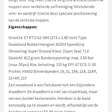
noppen voor verbeterde zelfreiniging Uitstekende
rem- en aandrijf-tractie door speciale positionering
van de centrale noppen
Eigenschappen:
Grootte: ETRTO 62-584 (27.5 x 2.40 Inch) Type:
Vouwband Rubbermengsel: ADDIX SpeedGrip
Uitvoering: Super Ground Kleur: Zwart Seal: TLE
Gewicht: 812 gram Bandenspanning: max. 3.50 Bar
(max. 50psi) Max. belasting: 115 kg EPI: 67 ECE: E-50
Profiel: HS602 Binnenbanden: 19, 21, 19A, 21A, 21AP,
21+AP, 21F
Een vouwband is een fietsband met een bijzondere
draadkern. De draadkern is niet van staaldraad, maar
ven een bundel kevlarvezels. Hierdoor is de band
eenvoudig op te vouwen en wordt, afhankelijk van de
bandmaat ongeveer 50-90 gram lichter.