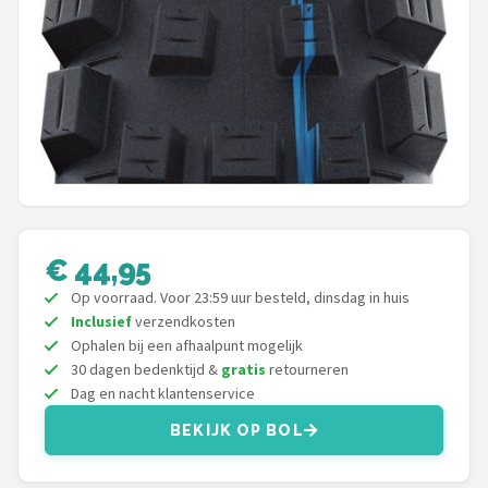
Schwalbe
Voltano
Shimano
Cortina
Alle merken →
€ 44,95
Op voorraad. Voor 23:59 uur besteld, dinsdag in huis
Inclusief
verzendkosten
Ophalen bij een afhaalpunt mogelijk
30 dagen bedenktijd &
gratis
retourneren
Dag en nacht klantenservice
BEKIJK OP BOL