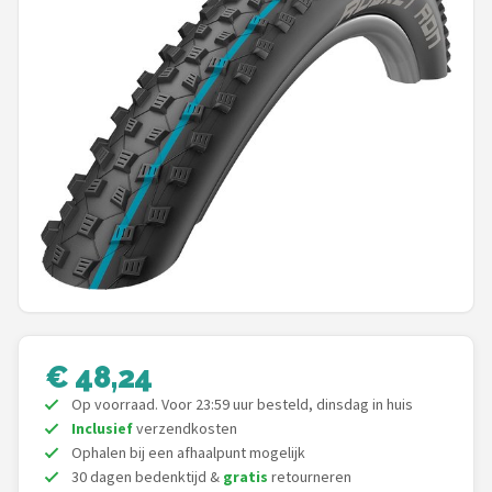
Mountainbikes
Shop
POPULAIRE MERKEN
Basil
Volare
ABUS
AXA
€ 48,24
New Looxs
Op voorraad. Voor 23:59 uur besteld, dinsdag in huis
Inclusief
verzendkosten
BBB Cycling
Ophalen bij een afhaalpunt mogelijk
30 dagen bedenktijd &
gratis
retourneren