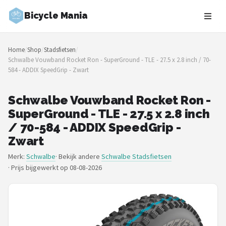
Bicycle Mania
Zoeken
Home
/
Shop
/
Stadsfietsen
/
NAVIGATIE
Schwalbe Vouwband Rocket Ron - SuperGround - TLE - 27.5 x 2.8 inch / 70-
584 - ADDIX SpeedGrip - Zwart
Shop
Merken
Schwalbe Vouwband Rocket Ron -
SuperGround - TLE - 27.5 x 2.8 inch
Blog
/ 70-584 - ADDIX SpeedGrip -
Zwart
Fietsroutes
Merk:
Schwalbe
· Bekijk andere
Schwalbe Stadsfietsen
·
Prijs bijgewerkt op 08-08-2026
Kinderfietsen
Stadsfietsen
Elektrische fietsen