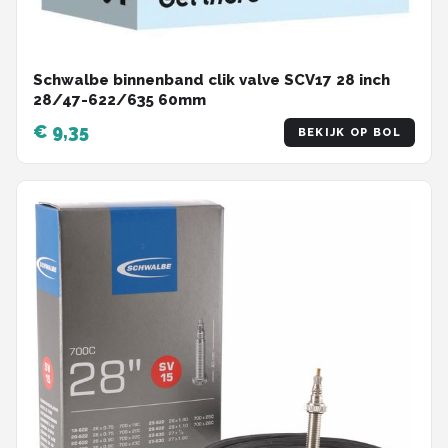
Schwalbe binnenband clik valve SCV17 28 inch
28/47-622/635 60mm
€ 9,35
BEKIJK OP BOL