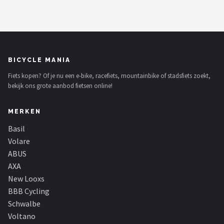
Mountainbikes
Shop
BICYCLE MANIA
POPULAIRE MERKEN
Fiets kopen? Of je nu een e-bike, racefiets, mountainbike of stadsfiets zoekt,
Basil
bekijk ons grote aanbod fietsen online!
Volare
MERKEN
Basil
ABUS
Volare
ABUS
AXA
AXA
New Looxs
New Looxs
BBB Cycling
BBB Cycling
Schwalbe
Voltano