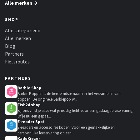
Schwalbe
Alle merken →
Voltano
SHOP
Alle categorieën
Shimano
Alle merken
Blog
Cortina
Partners
Fietsroutes
Alle merken →
PARTNERS
Barbie Shop
Barbie Poppen is de beroemdste naam in het verzamelen van
poppen. De originele Barbiepop w...
Fish24 shop
Bij ons vind je alles wat je nodig hebt voor een geslaagde viservaring.
Of je nu een gepas...
E-reader Spot
E-readers en accessoires kopen. Voor een gemakkelijke en
persoonlijke leeservaring op een...
KadoKiezer