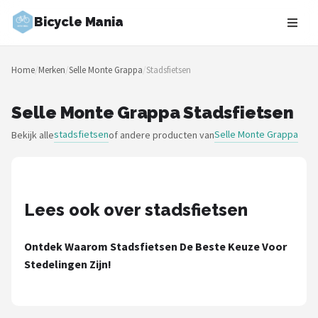
Bicycle Mania
Zoeken
Home
/
Merken
/
Selle Monte Grappa
/
Stadsfietsen
NAVIGATIE
Shop
Selle Monte Grappa Stadsfietsen
stadsfietsen
Selle Monte Grappa
Bekijk alle
of andere producten van
Merken
Blog
Fietsroutes
Lees ook over stadsfietsen
Kinderfietsen
Ontdek Waarom Stadsfietsen De Beste Keuze Voor
Stedelingen Zijn!
Stadsfietsen
Elektrische fietsen