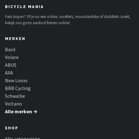
Schwalbe
BICYCLE MANIA
Fiets kopen? Of je nu een e-bike, racefiets, mountainbike of stadsfiets zoekt,
Voltano
bekijk ons grote aanbod fietsen online!
Shimano
MERKEN
Cortina
Basil
Volare
Alle merken →
ABUS
AXA
New Looxs
BBB Cycling
Schwalbe
Voltano
Alle merken →
SHOP
Alle categorieën