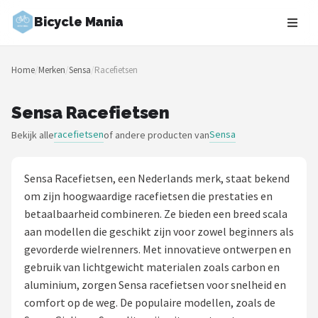
Bicycle Mania
Zoeken
Home
/
Merken
/
Sensa
/
Racefietsen
NAVIGATIE
Shop
Sensa Racefietsen
racefietsen
Sensa
Bekijk alle
of andere producten van
Merken
Blog
Sensa Racefietsen, een Nederlands merk, staat bekend
om zijn hoogwaardige racefietsen die prestaties en
Fietsroutes
betaalbaarheid combineren. Ze bieden een breed scala
aan modellen die geschikt zijn voor zowel beginners als
Kinderfietsen
gevorderde wielrenners. Met innovatieve ontwerpen en
gebruik van lichtgewicht materialen zoals carbon en
Stadsfietsen
aluminium, zorgen Sensa racefietsen voor snelheid en
comfort op de weg. De populaire modellen, zoals de
Elektrische fietsen