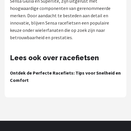
Sensa Giulia en Superlite, zijn uitgerust met
hoogwaardige componenten van gerenommeerde
Mountainbikes
merken. Door aandacht te besteden aan detail en
innovatie, blijven Sensa racefietsen een populaire
Shop
keuze onder wielerfanaten die op zoek zijn naar
POPULAIRE MERKEN
betrouwbaarheid en prestaties.
Basil
Lees ook over racefietsen
Volare
Ontdek de Perfecte Racefiets: Tips voor Snelheid en
ABUS
Comfort
AXA
New Looxs
BBB Cycling