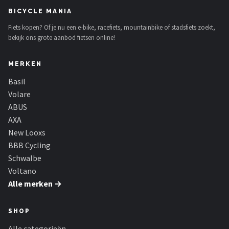
Schwalbe
BICYCLE MANIA
Fiets kopen? Of je nu een e-bike, racefiets, mountainbike of stadsfiets zoekt,
Voltano
bekijk ons grote aanbod fietsen online!
Shimano
MERKEN
Cortina
Basil
Volare
Alle merken →
ABUS
AXA
New Looxs
BBB Cycling
Schwalbe
Voltano
Alle merken →
SHOP
Alle categorieën