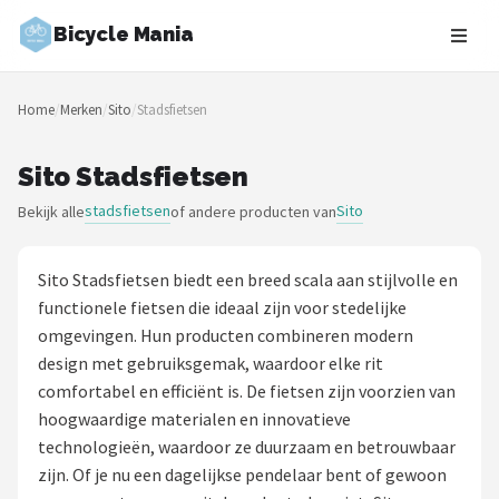
Bicycle Mania
Zoeken
Home
/
Merken
/
Sito
/
Stadsfietsen
NAVIGATIE
Shop
Sito Stadsfietsen
stadsfietsen
Sito
Bekijk alle
of andere producten van
Merken
Blog
Sito Stadsfietsen biedt een breed scala aan stijlvolle en
functionele fietsen die ideaal zijn voor stedelijke
Fietsroutes
omgevingen. Hun producten combineren modern
design met gebruiksgemak, waardoor elke rit
Kinderfietsen
comfortabel en efficiënt is. De fietsen zijn voorzien van
hoogwaardige materialen en innovatieve
Stadsfietsen
technologieën, waardoor ze duurzaam en betrouwbaar
zijn. Of je nu een dagelijkse pendelaar bent of gewoon
Elektrische fietsen