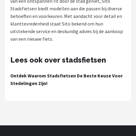
van een ontspannen rit door de stad geniet, Sito
Stadsfietsen biedt modellen aan die passen bij diverse
Mountainbikes
behoeften en voorkeuren. Met aandacht voor detail en
klanttevredenheid staat Sito bekend om hun
Shop
uitstekende service en deskundig advies bij de aankoop
POPULAIRE MERKEN
van een nieuwe fiets.
Basil
Lees ook over stadsfietsen
Volare
Ontdek Waarom Stadsfietsen De Beste Keuze Voor
ABUS
Stedelingen Zijn!
AXA
New Looxs
BBB Cycling