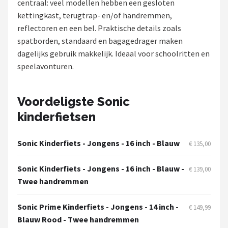
centraal: veel modellen hebben een gesloten
kettingkast, terugtrap- en/of handremmen,
Mountainbikes
reflectoren en een bel. Praktische details zoals
spatborden, standaard en bagagedrager maken
Shop
dagelijks gebruik makkelijk. Ideaal voor schoolritten en
POPULAIRE MERKEN
speelavonturen.
Basil
Voordeligste Sonic
Volare
kinderfietsen
ABUS
Sonic Kinderfiets - Jongens - 16 inch - Blauw
€ 135,00
AXA
Sonic Kinderfiets - Jongens - 16 inch - Blauw -
€ 139,00
Twee handremmen
New Looxs
Sonic Prime Kinderfiets - Jongens - 14 inch -
BBB Cycling
€ 149,99
Blauw Rood - Twee handremmen