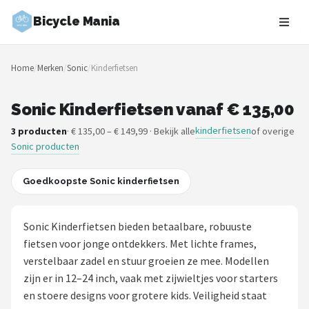
Bicycle Mania
Zoeken
Home
/
Merken
/
Sonic
/
Kinderfietsen
NAVIGATIE
Shop
Sonic Kinderfietsen vanaf € 135,00
kinderfietsen
3 producten
· € 135,00 – € 149,99 · Bekijk alle
of overige
Merken
Sonic producten
Blog
Goedkoopste Sonic kinderfietsen
Fietsroutes
Sonic Kinderfietsen bieden betaalbare, robuuste
Kinderfietsen
fietsen voor jonge ontdekkers. Met lichte frames,
verstelbaar zadel en stuur groeien ze mee. Modellen
Stadsfietsen
zijn er in 12–24 inch, vaak met zijwieltjes voor starters
en stoere designs voor grotere kids. Veiligheid staat
Elektrische fietsen