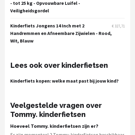
Schwalbe
- tot 25 kg - Opvouwbare Luifel -
Veiligheidsgordel
Voltano
Kinderfiets Jongens 14 Inch met 2
€ 327,71
Shimano
Handremmen en Afneembare Zijwielen - Rood,
Wit, Blauw
Cortina
Alle merken →
Lees ook over kinderfietsen
Kinderfiets kopen: welke maat past bij jouw kind?
Veelgestelde vragen over
Tommy. kinderfietsen
Hoeveel Tommy. kinderfietsen zijn er?
Er zijn momenteel 2 Tommy. kinderfietsen beschikbaar