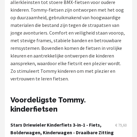
allerkleinsten tot stoere BMX-fietsen voor oudere
kinderen. Tommy-fietsen zijn ontworpen met het oog
Mountainbikes
op duurzaamheid, gebruikmakend van hoogwaardige
materialen die bestand zijn tegen de strapatsen van
Shop
jonge avonturiers. Comfort en veiligheid staan voorop,
POPULAIRE MERKEN
met stevige frames, stabiele banden en betrouwbare
remsystemen. Bovendien komen de fietsen in vrolijke
Basil
kleuren en aantrekkelijke ontwerpen die kinderen
aanspreken, waardoor elke fietsrit een plezier wordt.
Volare
Zo stimuleert Tommy kinderen om met plezier en
vertrouwen te leren fietsen.
ABUS
AXA
Voordeligste Tommy.
kinderfietsen
New Looxs
BBB Cycling
Stars Driewieler Kinderfiets 3-in-1 - Fiets,
€ 79,60
Bolderwagen, Kinderwagen - Draaibare Zitting