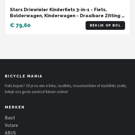
Stars Driewieler Kinderfiets 3-in-1 - Fiets,
Bolderwagen, Kinderwagen - Draaibare Zitting -
tot 25 kg - Opvouwbare Luifel -
€ 79,60
BEKIJK OP BOL
Veiligheidsgordel
BICYCLE MANIA
Fiets kopen? Of je nu een e-bike, racefiets, mountainbike of stadsfiets zoekt,
bekijk ons grote aanbod fietsen online!
MERKEN
Basil
Volare
ABUS