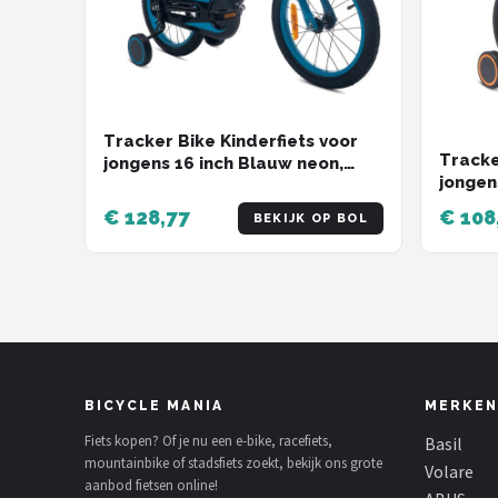
Tracker Bike Kinderfiets voor
Tracke
jongens 16 inch Blauw neon,
jongen
leeftijd 4 tot 6 jaar, met
leeftij
zijwieltjes, duwstang, handrem
€ 128,77
€ 108
BEKIJK OP BOL
zijwie
BICYCLE MANIA
MERKEN
Fiets kopen? Of je nu een e-bike, racefiets,
Basil
mountainbike of stadsfiets zoekt, bekijk ons grote
Volare
aanbod fietsen online!