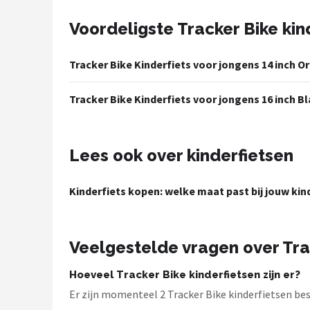
Voordeligste Tracker Bike kin
Mountainbikes
Shop
Tracker Bike Kinderfiets voor jongens 14 inch Or
POPULAIRE MERKEN
Tracker Bike Kinderfiets voor jongens 16 inch Bl
Basil
Volare
Lees ook over kinderfietsen
ABUS
Kinderfiets kopen: welke maat past bij jouw kin
AXA
Veelgestelde vragen over Tra
New Looxs
Hoeveel Tracker Bike kinderfietsen zijn er?
BBB Cycling
Er zijn momenteel 2 Tracker Bike kinderfietsen bes