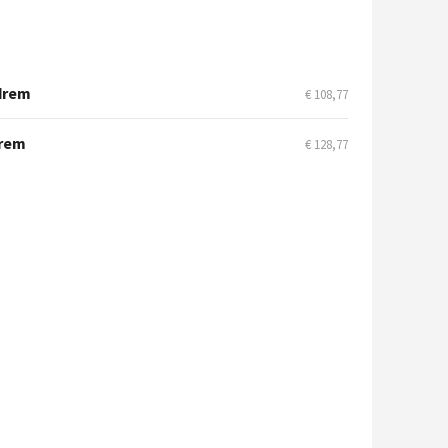
ndrem
€ 108,77
drem
€ 128,77