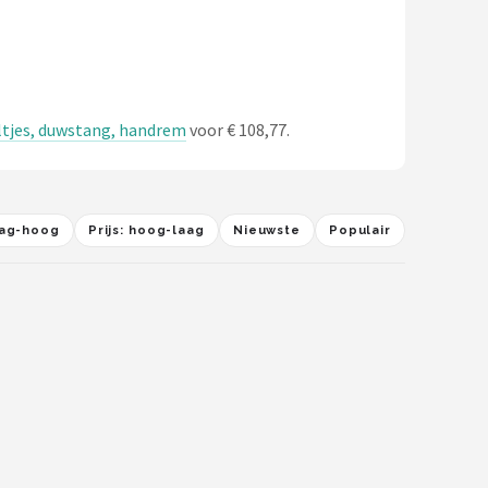
ieltjes, duwstang, handrem
voor € 108,77.
laag-hoog
Prijs: hoog-laag
Nieuwste
Populair