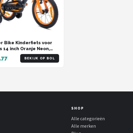
r Bike Kinderfiets voor
s 14 inch Oranje Neon,
d 3 tot 5 jaar, met
,77
BEKIJK OP BOL
ltjes, duwstang, handrem
SHOP
Alle categorieën
Alle merken