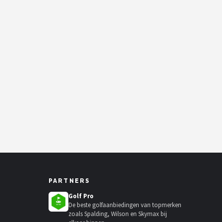
PARTNERS
Golf Pro
De beste golfaanbiedingen van topmerken
zoals Spalding, Wilson en Skymax bij