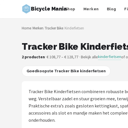
Bicycle Mania
Shop
Merken
Blog
F
Zoeken
Home
/
Merken
/
Tracker Bike
/
Kinderfietsen
NAVIGATIE
Shop
Tracker Bike Kinderfiet
Merken
kinderfietsen
2 producten
· € 108,77 – € 128,77 · Bekijk alle
of 
Blog
Goedkoopste Tracker Bike kinderfietsen
Fietsroutes
Tracker Bike Kinderfietsen combineren robuuste bo
Kinderfietsen
weg. Verstelbaar zadel en stuur groeien mee, terwij
Praktische extra’s zoals gesloten kettingkast, spa
Stadsfietsen
accessoires als slot en mandje maken het compleet.
onderhouden.
Elektrische fietsen