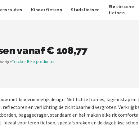
Elektrische
ietsroutes
Kinderfietsen
Stadsfietsen
fietsen
sen vanaf € 108,77
Tracker Bike producten
overige
uw met kindvriendelijk design. Met lichte frames, lage instap e
l reflectoren en verlichting de zichtbaarheid vergroten. Verkrijgb
tborden, bagagedrager, standaard en bel maken elke rit comfortabe
 Ideaal voor leren fietsen, speelafspraken en de dagelijkse schoo