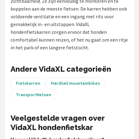
zichtbaarheid. Ze zijn eenvoudig te monteren en te
koppelen aan de meeste fietsen. De karren hebben ook
Mountainbikes
voldoende ventilatie en een ingang met rits voor
gemakkelijk in- en uitstappen. VidaXL
Shop
hondenfietskarren zorgen ervoor dat honden
POPULAIRE MERKEN
comfortabel kunnen reizen, of het nu gaat om een ​​ritje
in het park of een langere fietstocht.
Basil
Volare
Andere VidaXL categorieën
ABUS
Fietskarren
Hardtail mountainbikes
AXA
Transportfietsen
New Looxs
Veelgestelde vragen over
VidaXL hondenfietskar
BBB Cycling