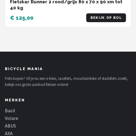
Fietskar Runner 2 rood/grijs 80 x 70 x 90 xm tot
40 kg
€ 125,00
BEKIJK OP BOL
BICYCLE MANIA
Fiets kopen? Of je nu een e-bike, racefiets, mountainbike of stadsfiets zoekt,
bekijk ons grote aanbod fietsen online!
MERKEN
Basil
Volare
ABUS
AXA