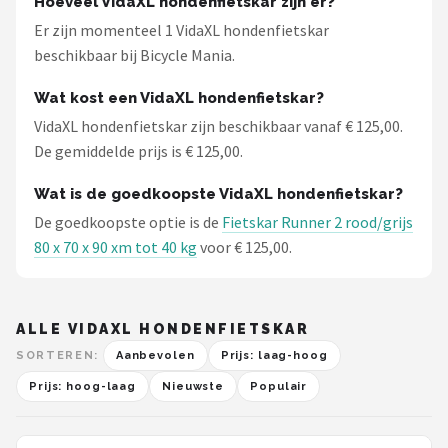
Hoeveel VidaXL hondenfietskar zijn er?
Schwalbe
Er zijn momenteel 1 VidaXL hondenfietskar
beschikbaar bij Bicycle Mania.
Voltano
Wat kost een VidaXL hondenfietskar?
Shimano
VidaXL hondenfietskar zijn beschikbaar vanaf € 125,00.
De gemiddelde prijs is € 125,00.
Cortina
Wat is de goedkoopste VidaXL hondenfietskar?
Alle merken →
De goedkoopste optie is de
Fietskar Runner 2 rood/grijs
80 x 70 x 90 xm tot 40 kg
voor € 125,00.
ALLE VIDAXL HONDENFIETSKAR
SORTEREN:
Aanbevolen
Prijs: laag-hoog
Prijs: hoog-laag
Nieuwste
Populair