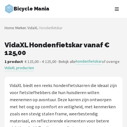
Bicycle Mania
Zoeken
Home
/
Merken
/
VidaXL
/
Hondenfietskar
NAVIGATIE
Shop
VidaXL Hondenfietskar vanaf €
125,00
Merken
hondenfietskar
1 product
· € 125,00 – € 125,00 · Bekijk alle
of overige
VidaXL producten
Blog
Fietsroutes
VidaXL biedt een reeks hondenfietskarren die ideaal zijn
voor fietsliefhebbers die hun huisdieren willen
Kinderfietsen
meenemen op avontuur. Deze karren zijn ontworpen
met het oog op comfort en veiligheid, met kenmerken
Stadsfietsen
zoals een stevig stalen frame, weerbestendig
materiaal, en reflecterende elementen voor betere
Elektrische fietsen