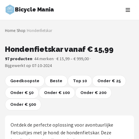
Bicycle Mania
Zoeken
Home
/
Shop
/
Hondenfietskar
NAVIGATIE
Shop
Hondenfietskar vanaf € 15,99
97 producten
· 44 merken · € 15,99 – € 999,00 ·
Merken
Bijgewerkt op 07-10-2024
Blog
Goedkoopste
Beste
Top 10
Onder € 25
Fietsroutes
Onder € 50
Onder € 100
Onder € 200
Onder € 500
Kinderfietsen
Stadsfietsen
Ontdek de perfecte oplossing voor avontuurlijke
fietsuitjes met je hond: de hondenfietskar. Deze
Elektrische fietsen