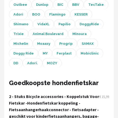
Schwalbe
Outbee
Dunlop
BIC
BBV
TecTake
Voltano
Adori
BOO
Flamingo
KESSER
Shimano
VidaXL
Papilio
DoggyRide
Shimano
Trixie
Animal Boulevard
Minoura
Cortina
Michelin
Moaaxy
Progrip
SAMAX
Alle merken →
Doggy Ride
MY
Ferplast
Mobiclinic
DD
Adori.
MOZY
Goedkoopste hondenfietskar
2 - Stuks Bicycle accessories - Koppelstuk Voor
€ 15,99
Fietskar -Hondenfietskar koppeling -
Fietsaanhangerhaakconnector - fietsadapter -
geschikt voor kinderfietsaanhangers, bagage-