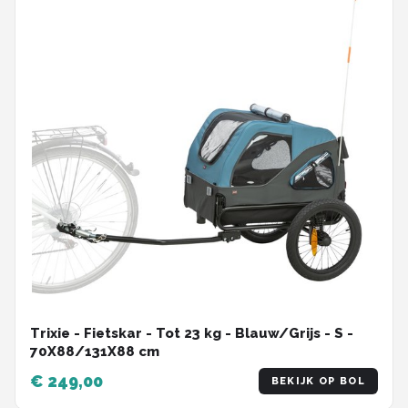
Trixie - Fietskar - Tot 23 kg - Blauw/Grijs - S -
70X88/131X88 cm
€ 249,00
BEKIJK OP BOL