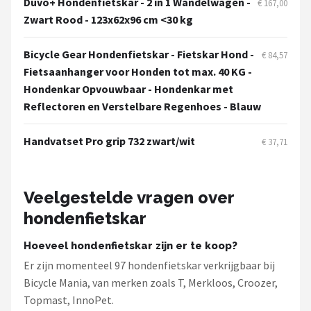
Duvo+ Hondenfietskar - 2 in 1 Wandelwagen -
€ 167,00
Zwart Rood - 123x62x96 cm <30 kg
Bicycle Gear Hondenfietskar - Fietskar Hond -
€ 84,57
Fietsaanhanger voor Honden tot max. 40 KG -
Hondenkar Opvouwbaar - Hondenkar met
Reflectoren en Verstelbare Regenhoes - Blauw
Handvatset Pro grip 732 zwart/wit
€ 37,71
Veelgestelde vragen over
hondenfietskar
Hoeveel hondenfietskar zijn er te koop?
Er zijn momenteel 97 hondenfietskar verkrijgbaar bij
Bicycle Mania, van merken zoals T, Merkloos, Croozer,
Topmast, InnoPet.