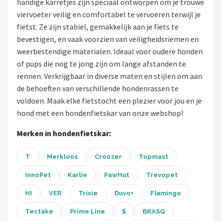
handige karretjes zijn speciaal ontworpen om je trouwe
viervoeter veilig en comfortabel te vervoeren terwijl je
Mountainbikes
fietst. Ze zijn stabiel, gemakkelijk aan je fiets te
bevestigen, en vaak voorzien van veiligheidsriemen en
Shop
weerbestendige materialen. Ideaal voor oudere honden
POPULAIRE MERKEN
of pups die nog te jong zijn om lange afstanden te
rennen. Verkrijgbaar in diverse maten en stijlen om aan
Basil
de behoeften van verschillende hondenrassen te
voldoen. Maak elke fietstocht een plezier voor jou en je
Volare
hond met een hondenfietskar van onze webshop!
ABUS
Merken in hondenfietskar:
AXA
T
Merkloos
Croozer
Topmast
New Looxs
InnoPet
Karlie
PawHut
Trevopet
HI
VER
Trixie
Duvo+
Flamingo
BBB Cycling
Tectake
Prime Line
$
BRASQ