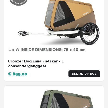
Croozer Dog Enna Fietskar - L
Zonsonderganggeel
€ 899,00
BEKIJK OP BOL