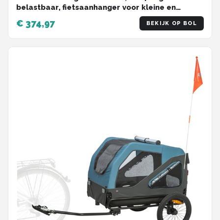
belastbaar, fietsaanhanger voor kleine en
middelgrote honden, inklapbare hondenbuggy,
€ 374,97
BEKIJK OP BOL
hondenfietskar