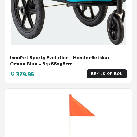
InnoPet Sporty Evolution - Hondenfietskar -
Ocean Blue - 84x66x98cm
€ 379,95
BEKIJK OP BOL