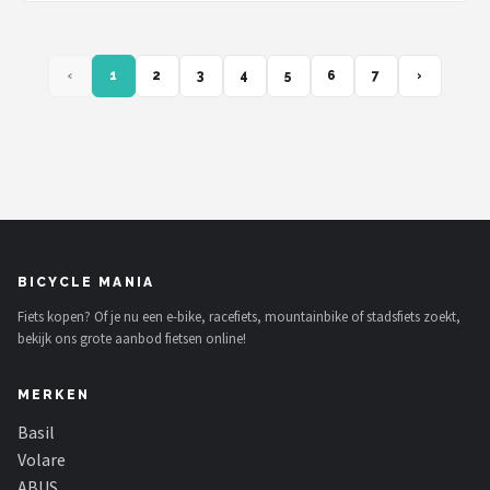
‹
1
2
3
4
5
6
7
›
BICYCLE MANIA
Fiets kopen? Of je nu een e-bike, racefiets, mountainbike of stadsfiets zoekt,
bekijk ons grote aanbod fietsen online!
MERKEN
Basil
Volare
ABUS