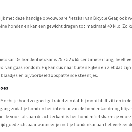
jk met deze handige opvouwbare fietskar van Bicycle Gear, ook w
eine honden en kan een gewicht dragen tot maximaal 40 kilo. Zo kun
fietskar. De hondenfietskar is 75 x 52 x 65 centimeter lang, heeft 
s' van gaas rondom. Hij kan dus naar buiten kijken en ziet dat zijn 
 blaadjes en bijvoorbeeld opspattende steentjes.
hoes
ocht je hond zo goed getraind zijn dat hij mooi blijft zitten in de k
gang zodat je hond en het interieur van de hondenkar droog blijve
n de voor- als aan de achterkant is het hondenfietskarretje voorzi
tijd goed zichtbaar wanneer je met je hondenkar aan het verkeer 