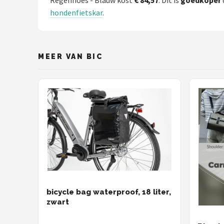
Regenhoes - Blauw kost
€ 84,57
. Dit is
goedkoper
hondenfietskar
.
MEER VAN BIC
bicycle bag waterproof, 18 liter,
zwart