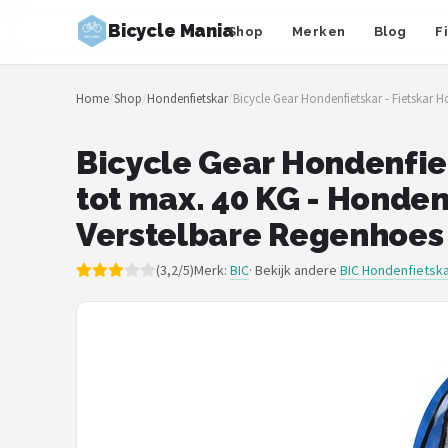
Bicycle Mania
Shop
Merken
Blog
F
Zoeken
Home
/
Shop
/
Hondenfietskar
/
Bicycle Gear Hondenfietskar - Fietska
NAVIGATIE
Shop
Bicycle Gear Hondenfie
tot max. 40 KG - Honde
Merken
Verstelbare Regenhoes
Blog
(3,2/5)
Merk:
BIC
· Bekijk andere
BIC Hondenfietsk
Fietsroutes
Kinderfietsen
Stadsfietsen
Elektrische fietsen