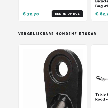
Bicycl
Bag wi
Foldin
€ 72,70
€ 82,
BEKIJK OP BOL
Strap 
VERGELIJKBARE HONDENFIETSKAR
Trixie
Rood - 
72x86