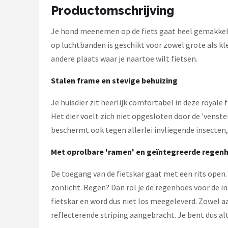
Schwalbe
Productomschrijving
Voltano
Je hond meenemen op de fiets gaat heel gemakkeli
op luchtbanden is geschikt voor zowel grote als kl
Shimano
andere plaats waar je naartoe wilt fietsen.
Cortina
Stalen frame en stevige behuizing
Je huisdier zit heerlijk comfortabel in deze royale 
Alle merken →
Het dier voelt zich niet opgesloten door de 'venster
beschermt ook tegen allerlei invliegende insecten,
Met oprolbare 'ramen' en geïntegreerde regen
De toegang van de fietskar gaat met een rits open. M
zonlicht. Regen? Dan rol je de regenhoes voor de in
fietskar en word dus niet los meegeleverd. Zowel aa
reflecterende striping aangebracht. Je bent dus al