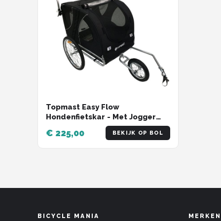
Topmast Easy Flow
Hondenfietskar - Met Jogger
Functie - Opvouwbaar - Zwart -
€ 225,00
BEKIJK OP BOL
Large
BICYCLE MANIA
MERKEN