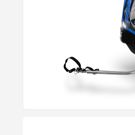
Mountainbikes
Shop
POPULAIRE MERKEN
Basil
Volare
ABUS
AXA
New Looxs
BBB Cycling