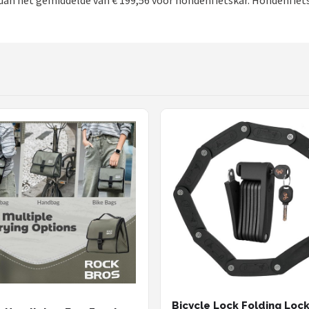
dan het gemiddelde van € 199,56 voor hondenfietskar. Hondenfietsk
Bicycle Lock Folding Loc