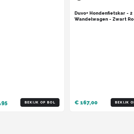
Duvo+ Hondenfietskar - 2 
Wandelwagen - Zwart Ro
123x62x96 cm <30 kg
,95
€ 167,00
BEKIJK OP BOL
BEKIJK O