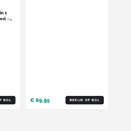
One-Size
in 1
od -
€ 69,95
P BOL
BEKIJK OP BOL