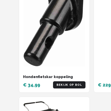
Hondenfietskar koppeling
€ 34,99
€ 229
BEKIJK OP BOL