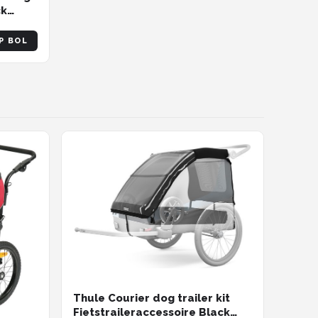
ck
 High
ock for
P BOL
d
Thule Courier dog trailer kit
Fietstraileraccessoire Black