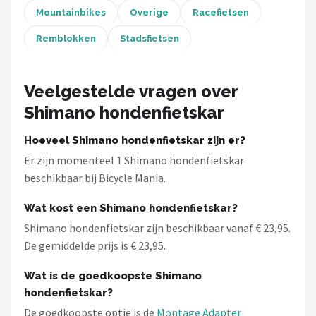
Schwalbe
Mountainbikes
Overige
Racefietsen
Voltano
Remblokken
Stadsfietsen
Shimano
Veelgestelde vragen over
Cortina
Shimano hondenfietskar
Hoeveel Shimano hondenfietskar zijn er?
Alle merken →
Er zijn momenteel 1 Shimano hondenfietskar
beschikbaar bij Bicycle Mania.
Wat kost een Shimano hondenfietskar?
Shimano hondenfietskar zijn beschikbaar vanaf € 23,95.
De gemiddelde prijs is € 23,95.
Wat is de goedkoopste Shimano
hondenfietskar?
De goedkoopste optie is de
Montage Adapter