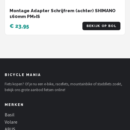
Montage Adapter Schrijfrem (achter) SHIMANO
160mm PM>IS
€ 23,95
BEKIJK OP BOL
BICYCLE MANIA
Fiets kopen? Of je nu een e-bike, racefiets, mountainbike of stadsfiets zoekt,
bekijk ons grote aanbod fietsen online!
MERKEN
Basil
Volare
ABUS