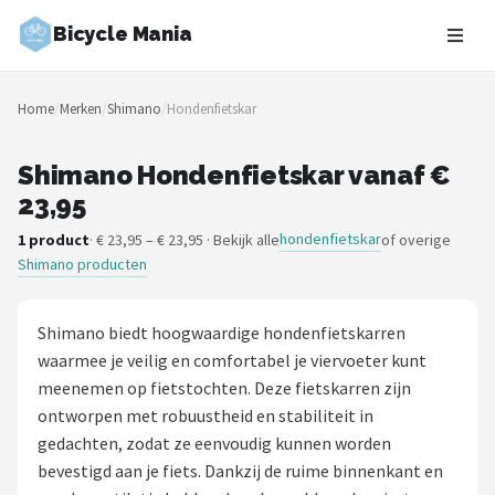
Bicycle Mania
Zoeken
Home
/
Merken
/
Shimano
/
Hondenfietskar
NAVIGATIE
Shop
Shimano Hondenfietskar vanaf €
23,95
Merken
hondenfietskar
1 product
· € 23,95 – € 23,95 · Bekijk alle
of overige
Shimano producten
Blog
Fietsroutes
Shimano biedt hoogwaardige hondenfietskarren
waarmee je veilig en comfortabel je viervoeter kunt
Kinderfietsen
meenemen op fietstochten. Deze fietskarren zijn
ontworpen met robuustheid en stabiliteit in
Stadsfietsen
gedachten, zodat ze eenvoudig kunnen worden
bevestigd aan je fiets. Dankzij de ruime binnenkant en
Elektrische fietsen