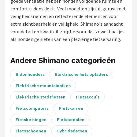
goede ventilatie hebben honden voldoende ruimte en
comfort tijdens de rit. Veel modellen zijn uitgerust met
Mountainbikes
veiligheidsriemen en reflecterende elementen voor
extra zichtbaarheid en veiligheid. Shimano's aandacht
Shop
voor detail en kwaliteit zorgt ervoor dat zowel baasjes
POPULAIRE MERKEN
als honden genieten van een plezierige fietservaring.
Basil
Andere Shimano categorieën
Volare
Bidonhouders
Elektrische fiets opladers
ABUS
Elektrische mountainbikes
AXA
Elektrische stadsfietsen
Fietsaccu's
New Looxs
Fietscomputers
Fietskarren
Fietskettingen
Fietspedalen
BBB Cycling
Fietsschoenen
Hybridefietsen