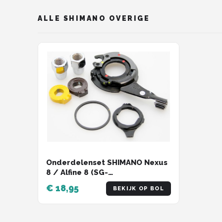
Schwalbe
ALLE SHIMANO OVERIGE
Voltano
Shimano
Cortina
Alle merken →
Onderdelenset SHIMANO Nexus
8 / Alfine 8 (SG-
8R31/8R36/8C31/S501)
€ 18,95
BEKIJK OP BOL