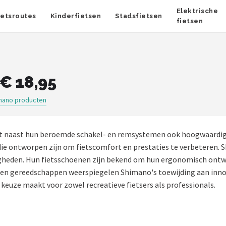
Elektrische
ietsroutes
Kinderfietsen
Stadsfietsen
fietsen
€ 18,95
mano producten
edt naast hun beroemde schakel- en remsystemen ook hoogwaardig
die ontworpen zijn om fietscomfort en prestaties te verbeteren. S
eden. Hun fietsschoenen zijn bekend om hun ergonomisch ontwerp
s en gereedschappen weerspiegelen Shimano's toewijding aan innov
keuze maakt voor zowel recreatieve fietsers als professionals.