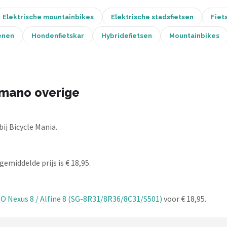
Elektrische mountainbikes
Elektrische stadsfietsen
Fiet
enen
Hondenfietskar
Hybridefietsen
Mountainbikes
imano overige
ij Bicycle Mania.
emiddelde prijs is € 18,95.
 Nexus 8 / Alfine 8 (SG-8R31/8R36/8C31/S501)
voor € 18,95.