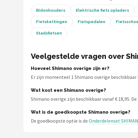
Bidonhouders
Elektrische fiets opladers
Mountainbikes
Fietskettingen
Fietspedalen
Fietsscho
Shop
Stadsfietsen
POPULAIRE MERKEN
Basil
Veelgestelde vragen over Sh
Volare
Hoeveel Shimano overige zijn er?
Er zijn momenteel 1 Shimano overige beschikbaar b
ABUS
Wat kost een Shimano overige?
AXA
Shimano overige zijn beschikbaar vanaf € 18,95. De g
New Looxs
Wat is de goedkoopste Shimano overige?
De goedkoopste optie is de
Onderdelenset SHIMANO
BBB Cycling