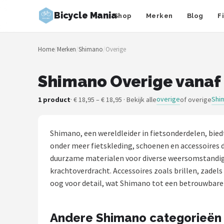
Bicycle Mania
Shop
Merken
Blog
F
Zoeken
Home
/
Merken
/
Shimano
/
Overige
NAVIGATIE
Shop
Shimano Overige vanaf 
Merken
overige
Shi
1 product
· € 18,95 – € 18,95 · Bekijk alle
of overige
Blog
Shimano, een wereldleider in fietsonderdelen, bi
Fietsroutes
onder meer fietskleding, schoenen en accessoires 
duurzame materialen voor diverse weersomstandigh
Kinderfietsen
krachtoverdracht. Accessoires zoals brillen, zadel
oog voor detail, wat Shimano tot een betrouwbare 
Stadsfietsen
Andere Shimano categorieën
Elektrische fietsen