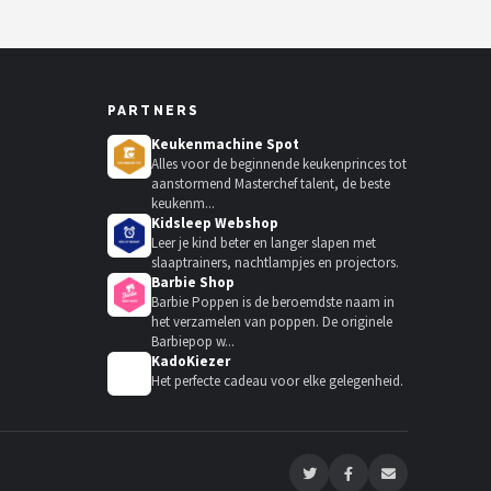
PARTNERS
Keukenmachine Spot
Alles voor de beginnende keukenprinces tot
aanstormend Masterchef talent, de beste
keukenm...
Kidsleep Webshop
Leer je kind beter en langer slapen met
slaaptrainers, nachtlampjes en projectors.
Barbie Shop
Barbie Poppen is de beroemdste naam in
het verzamelen van poppen. De originele
Barbiepop w...
KadoKiezer
🎁
Het perfecte cadeau voor elke gelegenheid.