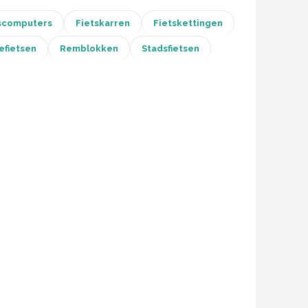
scomputers
Fietskarren
Fietskettingen
efietsen
Remblokken
Stadsfietsen