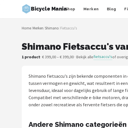
Bicycle Mania
Shop
Merken
Blog
F
Zoeken
Home
/
Merken
/
Shimano
/
Fietsaccu's
NAVIGATIE
Shop
Shimano Fietsaccu's va
Merken
fietsaccu's
1 product
· € 399,00 – € 399,00 · Bekijk alle
of overi
Blog
Shimano fietsaccu's zijn bekende componenten in d
Fietsroutes
tussen vermogen en gewicht, wat resulteert in een 
levensduur, ideaal voor dagelijks gebruik of lang
Kinderfietsen
Compatibel met verschillende e-bike motoren, drag
onder zowel recreatieve als fervente fietsers die op
Stadsfietsen
Andere Shimano categorieën
Elektrische fietsen