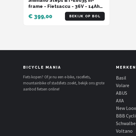
Shimano Steps BT-E8035 In-
frame - Fietsaccu - 36V - 14Ah
504Wh
€ 399,00
BEKIJK OP BOL
BICYCLE MANIA
MERKEN
Fiets kopen? Of je nu een e-bike, racefiets,
Basil
mountainbike of stadsfiets zoekt, bekijk ons grote
Volare
aanbod fietsen online!
ABUS
AXA
New Loox
BBB Cycl
Schwalbe
Voltano