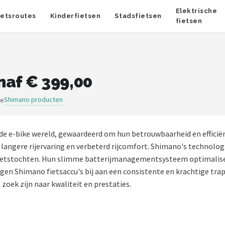
Elektrische
ietsroutes
Kinderfietsen
Stadsfietsen
fietsen
naf € 399,00
Shimano producten
ge
e e-bike wereld, gewaardeerd om hun betrouwbaarheid en efficiën
langere rijervaring en verbeterd rijcomfort. Shimano's technolog
e fietstochten. Hun slimme batterijmanagementsysteem optimalisee
en Shimano fietsaccu's bij aan een consistente en krachtige tra
 zoek zijn naar kwaliteit en prestaties.