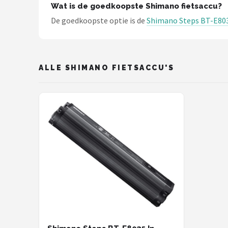
Schwalbe
Wat is de goedkoopste Shimano fietsaccu?
De goedkoopste optie is de
Shimano Steps BT-E8035
Voltano
Shimano
ALLE SHIMANO FIETSACCU'S
Cortina
Alle merken →