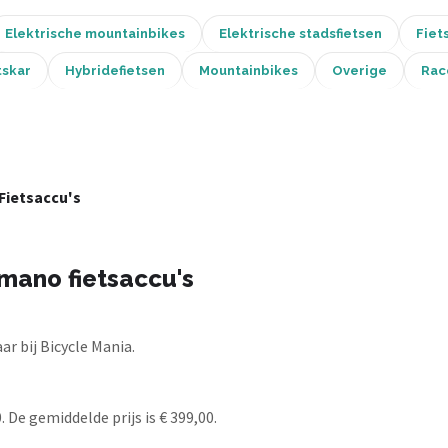
Elektrische mountainbikes
Elektrische stadsfietsen
Fiet
tskar
Hybridefietsen
Mountainbikes
Overige
Rac
Fietsaccu's
mano fietsaccu's
r bij Bicycle Mania.
 De gemiddelde prijs is € 399,00.