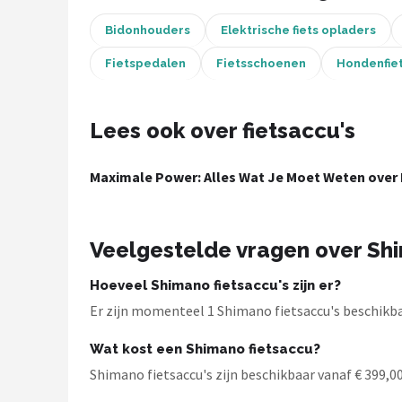
Bidonhouders
Elektrische fiets opladers
Mountainbikes
Fietspedalen
Fietsschoenen
Hondenfie
Shop
POPULAIRE MERKEN
Lees ook over fietsaccu's
Basil
Maximale Power: Alles Wat Je Moet Weten over 
Volare
ABUS
Veelgestelde vragen over Shi
AXA
Hoeveel Shimano fietsaccu's zijn er?
Er zijn momenteel 1 Shimano fietsaccu's beschikbaa
New Looxs
Wat kost een Shimano fietsaccu?
BBB Cycling
Shimano fietsaccu's zijn beschikbaar vanaf € 399,00.