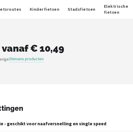
Elektrische
ietsroutes
Kinderfietsen
Stadsfietsen
fietsen
 vanaf € 10,49
Shimano producten
erige
ttingen
e - geschikt voor naafversnelling en single speed