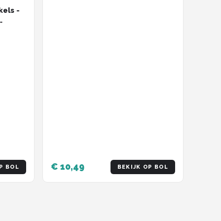
en single speed
kels -
 -
€ 10,49
P BOL
BEKIJK OP BOL