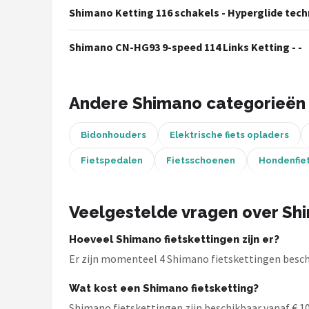
Shimano Ketting 116 schakels - Hyperglide techn
Mountainbikes
Shimano CN-HG93 9-speed 114 Links Ketting - -
Shop
POPULAIRE MERKEN
Andere Shimano categorieën
Basil
Bidonhouders
Elektrische fiets opladers
Volare
Fietspedalen
Fietsschoenen
Hondenfie
ABUS
Veelgestelde vragen over Shi
AXA
Hoeveel Shimano fietskettingen zijn er?
New Looxs
Er zijn momenteel 4 Shimano fietskettingen beschi
BBB Cycling
Wat kost een Shimano fietsketting?
Shimano fietskettingen zijn beschikbaar vanaf € 10,