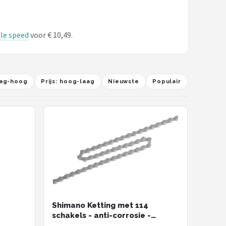
gle speed
voor € 10,49.
laag-hoog
Prijs: hoog-laag
Nieuwste
Populair
Shimano Ketting met 114
schakels - anti-corrosie -
geschikt voor naafversnelling