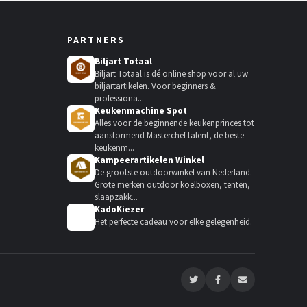
PARTNERS
Biljart Totaal
Biljart Totaal is dé online shop voor al uw
biljartartikelen. Voor beginners &
professiona...
Keukenmachine Spot
Alles voor de beginnende keukenprinces tot
aanstormend Masterchef talent, de beste
keukenm...
Kampeerartikelen Winkel
De grootste outdoorwinkel van Nederland.
Grote merken outdoor koelboxen, tenten,
slaapzakk...
KadoKiezer
🎁
Het perfecte cadeau voor elke gelegenheid.