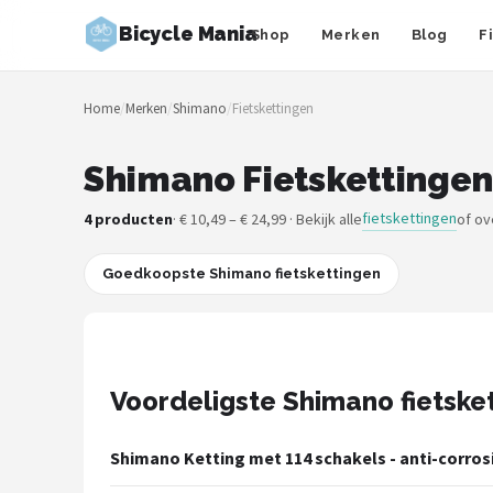
Bicycle Mania
Shop
Merken
Blog
F
Zoeken
Home
/
Merken
/
Shimano
/
Fietskettingen
NAVIGATIE
Shop
Shimano Fietskettingen
Merken
fietskettingen
4 producten
· € 10,49 – € 24,99 · Bekijk alle
of ov
Blog
Goedkoopste Shimano fietskettingen
Fietsroutes
Kinderfietsen
Voordeligste Shimano fietske
Stadsfietsen
Shimano Ketting met 114 schakels - anti-corrosi
Elektrische fietsen