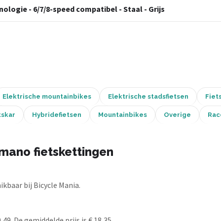
ologie - 6/7/8-speed compatibel - Staal - Grijs
Elektrische mountainbikes
Elektrische stadsfietsen
Fiet
tskar
Hybridefietsen
Mountainbikes
Overige
Rac
mano fietskettingen
kbaar bij Bicycle Mania.
49. De gemiddelde prijs is € 18,35.