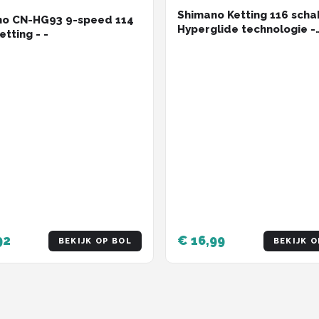
Shimano Ketting 116 scha
no CN-HG93 9-speed 114
Hyperglide technologie -
etting - -
6/7/8-speed compatibel
Staal - Grijs
92
€ 16,99
BEKIJK OP BOL
BEKIJK O