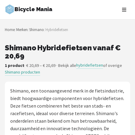
Bicycle Mania
Zoeken
Home
/
Merken
/
Shimano
/
Hybridefietsen
NAVIGATIE
Shop
Shimano Hybridefietsen vanaf €
20,69
Merken
hybridefietsen
1 product
· € 20,69 – € 20,69 · Bekijk alle
of overige
Shimano producten
Blog
Fietsroutes
Shimano, een toonaangevend merk in de fietsindustrie,
biedt hoogwaardige componenten voor hybridefietsen.
Kinderfietsen
Deze fietsen combineren het beste van stads- en
racefietsen, ideaal voor diverse terreinen. Shimano's
Stadsfietsen
onderdelen staan bekend om hun betrouwbaarheid,
duurzaamheid en innovatieve technologieën. De
Elektrische fietsen