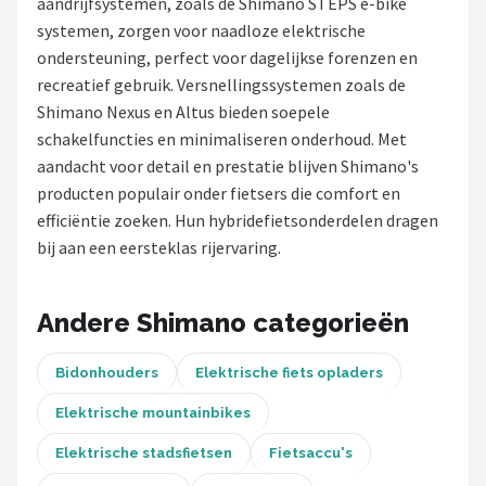
aandrijfsystemen, zoals de Shimano STEPS e-bike
systemen, zorgen voor naadloze elektrische
Mountainbikes
ondersteuning, perfect voor dagelijkse forenzen en
recreatief gebruik. Versnellingssystemen zoals de
Shop
Shimano Nexus en Altus bieden soepele
POPULAIRE MERKEN
schakelfuncties en minimaliseren onderhoud. Met
aandacht voor detail en prestatie blijven Shimano's
Basil
producten populair onder fietsers die comfort en
efficiëntie zoeken. Hun hybridefietsonderdelen dragen
Volare
bij aan een eersteklas rijervaring.
ABUS
Andere Shimano categorieën
AXA
Bidonhouders
Elektrische fiets opladers
New Looxs
Elektrische mountainbikes
BBB Cycling
Elektrische stadsfietsen
Fietsaccu's