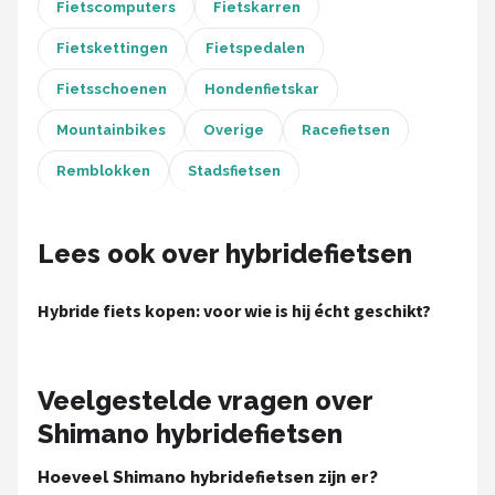
Schwalbe
Fietscomputers
Fietskarren
Fietskettingen
Fietspedalen
Voltano
Fietsschoenen
Hondenfietskar
Shimano
Mountainbikes
Overige
Racefietsen
Cortina
Remblokken
Stadsfietsen
Alle merken →
Lees ook over hybridefietsen
Hybride fiets kopen: voor wie is hij écht geschikt?
Veelgestelde vragen over
Shimano hybridefietsen
Hoeveel Shimano hybridefietsen zijn er?