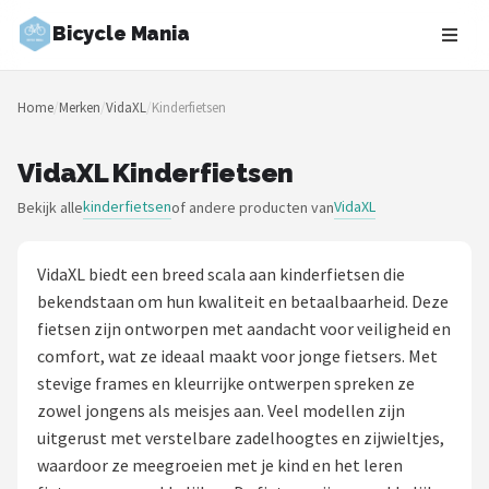
Bicycle Mania
Zoeken
Home
/
Merken
/
VidaXL
/
Kinderfietsen
NAVIGATIE
Shop
VidaXL Kinderfietsen
kinderfietsen
VidaXL
Bekijk alle
of andere producten van
Merken
Blog
VidaXL biedt een breed scala aan kinderfietsen die
bekendstaan om hun kwaliteit en betaalbaarheid. Deze
Fietsroutes
fietsen zijn ontworpen met aandacht voor veiligheid en
comfort, wat ze ideaal maakt voor jonge fietsers. Met
Kinderfietsen
stevige frames en kleurrijke ontwerpen spreken ze
zowel jongens als meisjes aan. Veel modellen zijn
Stadsfietsen
uitgerust met verstelbare zadelhoogtes en zijwieltjes,
waardoor ze meegroeien met je kind en het leren
Elektrische fietsen