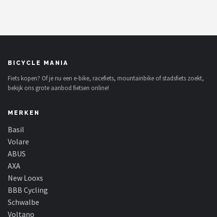
Schwalbe
Voltano
Shimano
BICYCLE MANIA
Cortina
Fiets kopen? Of je nu een e-bike, racefiets, mountainbike of stadsfiets zoekt,
bekijk ons grote aanbod fietsen online!
Alle merken →
MERKEN
Basil
Volare
ABUS
AXA
New Looxs
BBB Cycling
Schwalbe
Voltano