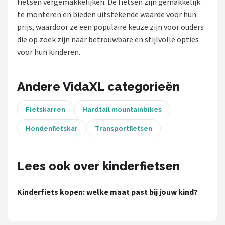
fietsen vergemakkelijken. De fietsen zijn gemakkelijk
te monteren en bieden uitstekende waarde voor hun
Mountainbikes
prijs, waardoor ze een populaire keuze zijn voor ouders
die op zoek zijn naar betrouwbare en stijlvolle opties
Shop
voor hun kinderen.
POPULAIRE MERKEN
Basil
Andere VidaXL categorieën
Volare
Fietskarren
Hardtail mountainbikes
Hondenfietskar
Transportfietsen
ABUS
AXA
Lees ook over kinderfietsen
New Looxs
Kinderfiets kopen: welke maat past bij jouw kind?
BBB Cycling