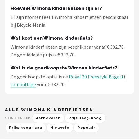
Schwalbe
Hoeveel Wimona kinderfietsen zijn er?
Er zijn momenteel 1 Wimona kinderfietsen beschikbaar
Voltano
bij Bicycle Mania.
Shimano
Wat kost een Wimona kinderfiets?
Wimona kinderfietsen zijn beschikbaar vanaf € 332,70.
Cortina
De gemiddelde prijs is € 332,70.
Alle merken →
Wat is de goedkoopste Wimona kinderfiets?
De goedkoopste optie is de
Royal 20 Freestyle Bugatti
camouflage
voor € 332,70.
ALLE WIMONA KINDERFIETSEN
SORTEREN:
Aanbevolen
Prijs: laag-hoog
Prijs: hoog-laag
Nieuwste
Populair