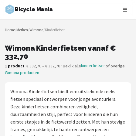
Bicycle Mania
Zoeken
Home
/
Merken
/
Wimona
/
Kinderfietsen
NAVIGATIE
Shop
Wimona Kinderfietsen vanaf €
332,70
Merken
kinderfietsen
1 product
· € 332,70 – € 332,70 · Bekijk alle
of overige
Wimona producten
Blog
Fietsroutes
Wimona Kinderfietsen biedt een uitstekende reeks
fietsen speciaal ontworpen voor jonge avonturiers.
Kinderfietsen
Deze kinderfietsen combineren veiligheid,
duurzaamheid en stijl, perfect voor kinderen die hun
Stadsfietsen
eerste stapjes in de fietswereld zetten. Met hun stevige
frames, gemakkelijk te hanteren ontwerpen en
Elektrische fietsen