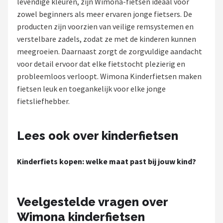
levendige kleuren, zijn Wimona-fietsen ideaal voor
zowel beginners als meer ervaren jonge fietsers. De
Mountainbikes
producten zijn voorzien van veilige remsystemen en
verstelbare zadels, zodat ze met de kinderen kunnen
Shop
meegroeien. Daarnaast zorgt de zorgvuldige aandacht
POPULAIRE MERKEN
voor detail ervoor dat elke fietstocht plezierig en
probleemloos verloopt. Wimona Kinderfietsen maken
Basil
fietsen leuk en toegankelijk voor elke jonge
fietsliefhebber.
Volare
ABUS
Lees ook over kinderfietsen
AXA
Kinderfiets kopen: welke maat past bij jouw kind?
New Looxs
Veelgestelde vragen over
BBB Cycling
Wimona kinderfietsen