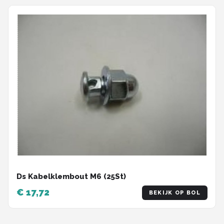
Ds Kabelklembout M6 (25St)
€ 17,72
BEKIJK OP BOL