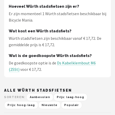
Schwalbe
Hoeveel Würth stadsfietsen zijn er?
Er zijn momenteel 1 Würth stadsfietsen beschikbaar bij
Voltano
Bicycle Mania.
Shimano
Wat kost een Würth stadsfiets?
Würth stadsfietsen zijn beschikbaar vanaf € 17,72. De
Cortina
gemiddelde prijs is € 17,72.
Alle merken →
Wat is de goedkoopste Würth stadsfiets?
De goedkoopste optie is de
Ds Kabelklembout M6
(25St)
voor € 17,72.
ALLE WÜRTH STADSFIETSEN
SORTEREN:
Aanbevolen
Prijs: laag-hoog
Prijs: hoog-laag
Nieuwste
Populair