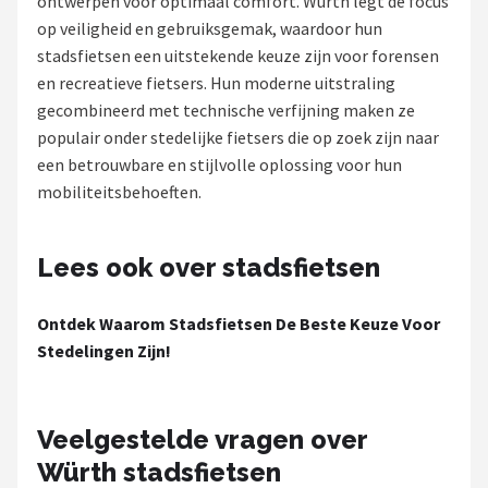
ontwerpen voor optimaal comfort. Würth legt de focus
op veiligheid en gebruiksgemak, waardoor hun
Mountainbikes
stadsfietsen een uitstekende keuze zijn voor forensen
en recreatieve fietsers. Hun moderne uitstraling
Shop
gecombineerd met technische verfijning maken ze
POPULAIRE MERKEN
populair onder stedelijke fietsers die op zoek zijn naar
een betrouwbare en stijlvolle oplossing voor hun
Basil
mobiliteitsbehoeften.
Volare
Lees ook over stadsfietsen
ABUS
Ontdek Waarom Stadsfietsen De Beste Keuze Voor
AXA
Stedelingen Zijn!
New Looxs
Veelgestelde vragen over
BBB Cycling
Würth stadsfietsen