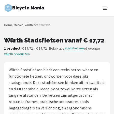
Bicycle Mania
Zoeken
Home
/
Merken
/
Würth
/
Stadsfietsen
NAVIGATIE
Shop
Würth Stadsfietsen vanaf € 17,72
stadsfietsen
1 product
· € 17,72 – € 17,72 · Bekijk alle
of overige
Merken
Würth producten
Blog
Würth Stadsfietsen biedt een reeks betrouwbare en
Fietsroutes
functionele fietsen, ontworpen voor dagelijks
stadsgebruik. Deze stadsfietsen blinken uit in kwaliteit
Kinderfietsen
en duurzaamheid, ideaal voor zowel korte ritten als
langere afstanden. De fietsen zijn uitgerust met
Stadsfietsen
robuuste frames, praktische accessoires zoals
bagagedragers en verlichting, en ergonomische
Elektrische fietsen