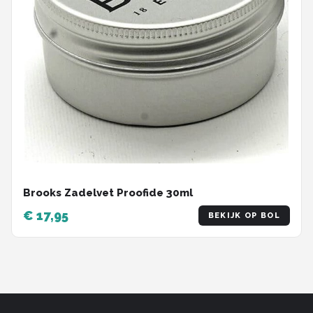
Brooks Zadelvet Proofide 30ml
€ 17,95
BEKIJK OP BOL