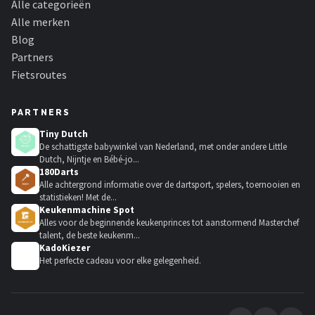
Alle categorieën
Alle merken
Blog
Partners
Fietsroutes
PARTNERS
Tiny Dutch
De schattigste babywinkel van Nederland, met onder andere Little
Dutch, Nijntje en Bébé-jo...
180Darts
Alle achtergrond informatie over de dartsport, spelers, toernooien en
statistieken! Met de...
Keukenmachine Spot
Alles voor de beginnende keukenprinces tot aanstormend Masterchef
talent, de beste keukenm...
KadoKiezer
🎁
Het perfecte cadeau voor elke gelegenheid.