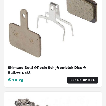
Shimano B05S�Resin Schijfremblok Disc �
Bulkverpakt
€ 10,25
BEKIJK OP BOL