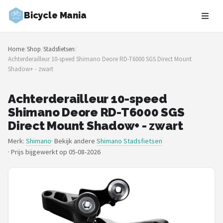
Bicycle Mania
Zoeken
Home
/
Shop
/
Stadsfietsen
/
NAVIGATIE
Achterderailleur 10-speed Shimano Deore RD-T6000 SGS Direct Mount
Shadow+ - zwart
Shop
Merken
Achterderailleur 10-speed
Shimano Deore RD-T6000 SGS
Blog
Direct Mount Shadow+ - zwart
Merk:
Shimano
· Bekijk andere
Shimano Stadsfietsen
Fietsroutes
·
Prijs bijgewerkt op 05-08-2026
Kinderfietsen
Stadsfietsen
Elektrische fietsen