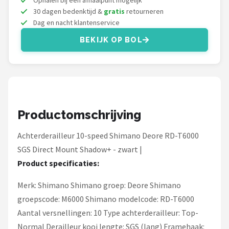
Ophalen bij een afhaalpunt mogelijk
Schwalbe
30 dagen bedenktijd &
gratis
retourneren
Dag en nacht klantenservice
Voltano
BEKIJK OP BOL
Shimano
Cortina
Alle merken →
Productomschrijving
Achterderailleur 10-speed Shimano Deore RD-T6000
SGS Direct Mount Shadow+ - zwart |
Product specificaties:
Merk: Shimano Shimano groep: Deore Shimano
groepscode: M6000 Shimano modelcode: RD-T6000
Aantal versnellingen: 10 Type achterderailleur: Top-
Normal Derailleur kooi lengte: SGS (lang) Framehaak: