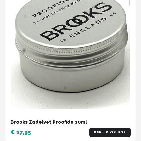
Brooks Zadelvet Proofide 30ml
€ 17,95
BEKIJK OP BOL