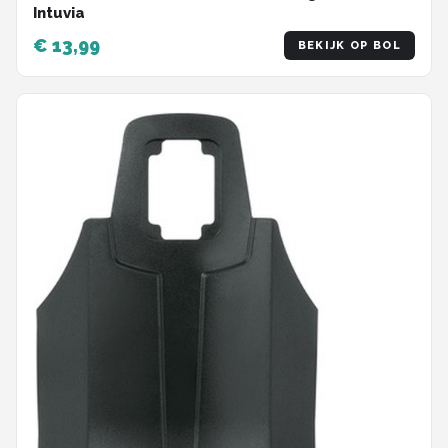
Intuvia
€ 13,99
BEKIJK OP BOL