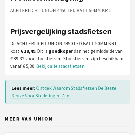
Schwalbe
ACHTERLICHT UNION 4450 LED BATT 50MM KRT.
Voltano
Prijsvergelijking stadsfietsen
Shimano
De ACHTERLICHT UNION 4450 LED BATT 50MM KRT
Cortina
kost
€ 18,49
. Dit is
goedkoper
dan het gemiddelde van
€ 89,32 voor stadsfietsen. Stadsfietsen zijn beschikbaar
Alle merken →
vanaf € 5,80.
Bekijk alle stadsfietsen
.
Lees meer:
Ontdek Waarom Stadsfietsen De Beste
Keuze Voor Stedelingen Zijn!
MEER VAN UNION