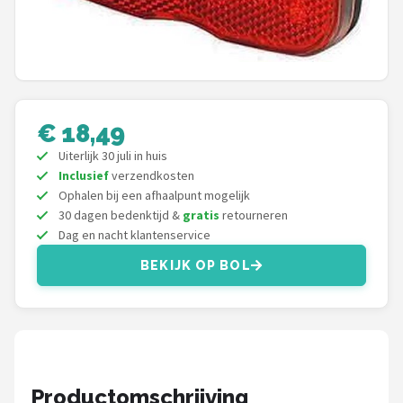
Mountainbikes
Shop
POPULAIRE MERKEN
€ 18,49
Basil
Uiterlijk 30 juli in huis
Inclusief
verzendkosten
Volare
Ophalen bij een afhaalpunt mogelijk
30 dagen bedenktijd &
gratis
retourneren
ABUS
Dag en nacht klantenservice
BEKIJK OP BOL
AXA
New Looxs
BBB Cycling
Productomschrijving