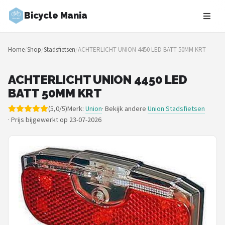
Bicycle Mania
Zoeken
Home
/
Shop
/
Stadsfietsen
/
ACHTERLICHT UNION 4450 LED BATT 50MM KRT
NAVIGATIE
Shop
ACHTERLICHT UNION 4450 LED
BATT 50MM KRT
Merken
(5,0/5)
Merk:
Union
· Bekijk andere
Union Stadsfietsen
·
Prijs bijgewerkt op 23-07-2026
Blog
Fietsroutes
Kinderfietsen
Stadsfietsen
Elektrische fietsen