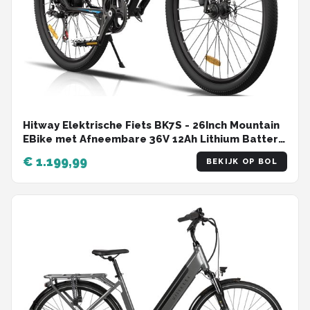
Hitway Elektrische Fiets BK7S - 26Inch Mountain
EBike met Afneembare 36V 12Ah Lithium Batterij
- City Commuter E-Bike met 250W Motor - 7
€ 1.199,99
BEKIJK OP BOL
Versnellingen - IP54 Waterdicht