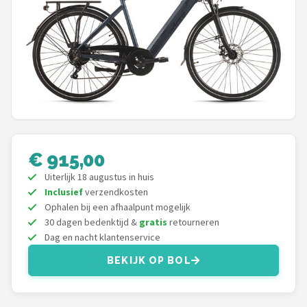
Mountainbikes
Shop
POPULAIRE MERKEN
Basil
Volare
€ 915,00
ABUS
Uiterlijk 18 augustus in huis
Inclusief
verzendkosten
Ophalen bij een afhaalpunt mogelijk
AXA
30 dagen bedenktijd &
gratis
retourneren
Dag en nacht klantenservice
New Looxs
BEKIJK OP BOL
BBB Cycling