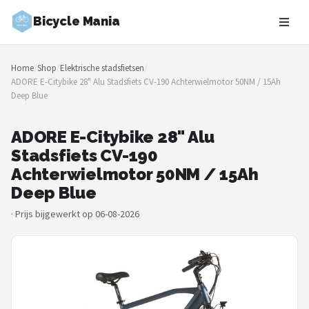
Bicycle Mania
Zoeken
Home
/
Shop
/
Elektrische stadsfietsen
/
NAVIGATIE
ADORE E-Citybike 28" Alu Stadsfiets CV-190 Achterwielmotor 50NM / 15Ah
Deep Blue
Shop
Merken
ADORE E-Citybike 28" Alu
Stadsfiets CV-190
Blog
Achterwielmotor 50NM / 15Ah
Deep Blue
Fietsroutes
·
Prijs bijgewerkt op 06-08-2026
Kinderfietsen
Stadsfietsen
Elektrische fietsen