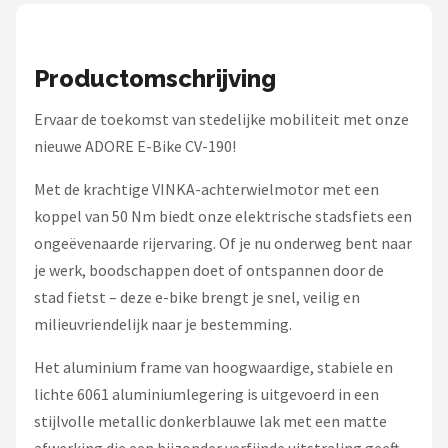
Schwalbe
Voltano
Productomschrijving
Shimano
Ervaar de toekomst van stedelijke mobiliteit met onze
nieuwe ADORE E-Bike CV-190!
Cortina
Met de krachtige VINKA-achterwielmotor met een
Alle merken →
koppel van 50 Nm biedt onze elektrische stadsfiets een
ongeëvenaarde rijervaring. Of je nu onderweg bent naar
je werk, boodschappen doet of ontspannen door de
stad fietst – deze e-bike brengt je snel, veilig en
milieuvriendelijk naar je bestemming.
Het aluminium frame van hoogwaardige, stabiele en
lichte 6061 aluminiumlegering is uitgevoerd in een
stijlvolle metallic donkerblauwe lak met een matte