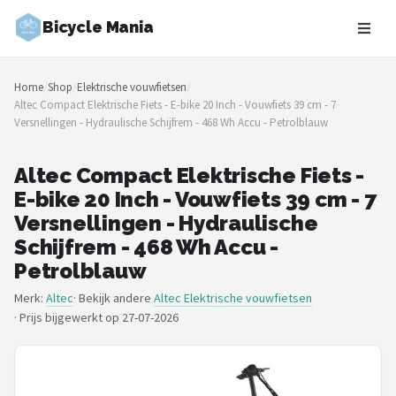
Bicycle Mania
Zoeken
Home
/
Shop
/
Elektrische vouwfietsen
/
NAVIGATIE
Altec Compact Elektrische Fiets - E-bike 20 Inch - Vouwfiets 39 cm - 7
Versnellingen - Hydraulische Schijfrem - 468 Wh Accu - Petrolblauw
Shop
Merken
Altec Compact Elektrische Fiets -
E-bike 20 Inch - Vouwfiets 39 cm - 7
Blog
Versnellingen - Hydraulische
Schijfrem - 468 Wh Accu -
Fietsroutes
Petrolblauw
Merk:
Altec
· Bekijk andere
Altec Elektrische vouwfietsen
Kinderfietsen
·
Prijs bijgewerkt op 27-07-2026
Stadsfietsen
Elektrische fietsen