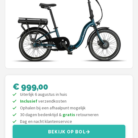
Mountainbikes
Shop
POPULAIRE MERKEN
Basil
Volare
ABUS
€ 999,00
Uiterlijk 6 augustus in huis
AXA
Inclusief
verzendkosten
Ophalen bij een afhaalpunt mogelijk
New Looxs
30 dagen bedenktijd &
gratis
retourneren
Dag en nacht klantenservice
BBB Cycling
BEKIJK OP BOL