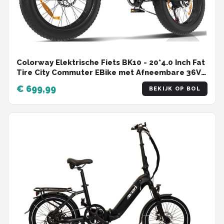
Colorway Elektrische Fiets BK10 - 20*4.0 Inch Fat
Tire City Commuter EBike met Afneembare 36V
12Ah Lithium Batterij - Opvouwbaar Mountain E-
€ 699,99
BEKIJK OP BOL
Bike met 250W Motor - 7 Versnellingen - IP54
Waterdicht