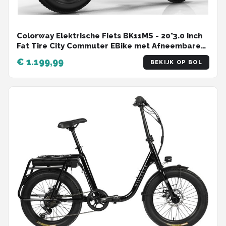
Colorway Elektrische Fiets BK11MS - 20*3.0 Inch
Fat Tire City Commuter EBike met Afneembare
36V 12Ah Lithium Batterij - Opvouwbaar
€ 1.199,99
BEKIJK OP BOL
Mountain E-Bike met 250W Motor - 7
Versnellingen - IP54 Waterdicht