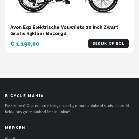
Avon Eq1 Elektrische Vouwfiets 20 Inch Zwart
Gratis Rijklaar Bezorgd
€ 1.190,00
BEKIJK OP BOL
BICYCLE MANIA
Fiets kopen? Of je nu een e-bike, racefiets, mountainbike of stadsfiets zoekt,
bekijk ons grote aanbod fietsen online!
MERKEN
Basil